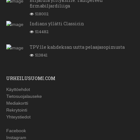
Biljardia yrityksille: Tampereen
firmabiljardiliiga
518002
Indians yllätti Classicin
514482
TPV:lle kahdeksan uutta pelaajasopimusta
513841
URHEILUSUOMI.COM
Käyttöehdot
Tietosuojalauseke
Mediakortti
Rekrytointi
Yhteystiedot
Facebook
Instagram