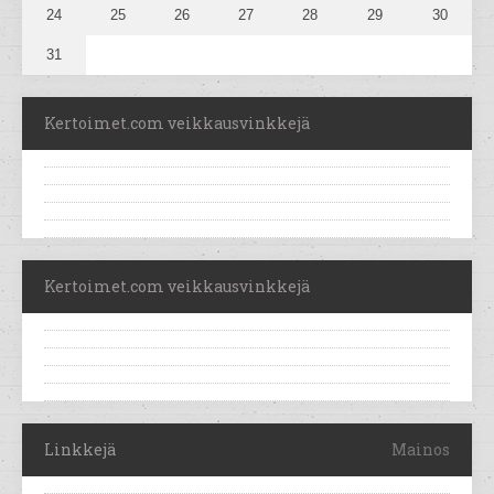
24
25
26
27
28
29
30
31
Kertoimet.com veikkausvinkkejä
Kertoimet.com veikkausvinkkejä
Linkkejä
Mainos