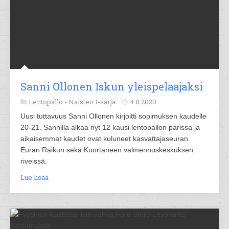
Sanni Ollonen Iskun yleispelaajaksi
Lentopallo -
Naisten 1-sarja
4.8.2020
Uusi tuttavuus Sanni Ollonen kirjoitti sopimuksen kaudelle
20-21. Sannilla alkaa nyt 12 kausi lentopallon parissa ja
aikaisemmat kaudet ovat kuluneet kasvattajaseuran
Euran Raikun sekä Kuortaneen valmennuskeskuksen
riveissä.
Lue lisää