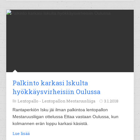
Palkinto karkasi Iskulta
hyökkäysvirheisiin Oulussa
Lentopallo -
Lentopallon Mestaruusliiga
3.1.2018
Rantaperkiön Isku jäi ilman palkintoa lentopallon
Mestaruusliigan ottelussa Ettaa vastaan Oulussa, kun
kolmannen erän loppu karkasi käsistä.
Lue lisää