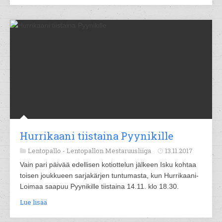
Hurrikaani tiistaina Pyynikille
Lentopallo -
Lentopallon Mestaruusliiga
13.11.2017
Vain pari päivää edellisen kotiottelun jälkeen Isku kohtaa
toisen joukkueen sarjakärjen tuntumasta, kun Hurrikaani-
Loimaa saapuu Pyynikille tiistaina 14.11. klo 18.30.
Lue lisää