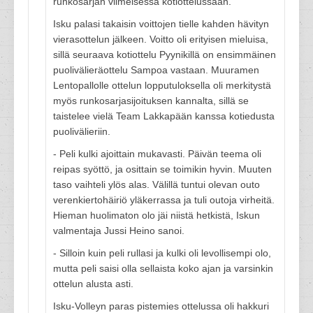
runkosarjan viimeisessä kotiottelussaan.
Isku palasi takaisin voittojen tielle kahden hävityn
vierasottelun jälkeen. Voitto oli erityisen mieluisa,
sillä seuraava kotiottelu Pyynikillä on ensimmäinen
puolivälieräottelu Sampoa vastaan. Muuramen
Lentopallolle ottelun lopputuloksella oli merkitystä
myös runkosarjasijoituksen kannalta, sillä se
taistelee vielä Team Lakkapään kanssa kotiedusta
puolivälieriin.
- Peli kulki ajoittain mukavasti. Päivän teema oli
reipas syöttö, ja osittain se toimikin hyvin. Muuten
taso vaihteli ylös alas. Välillä tuntui olevan outo
verenkiertohäiriö yläkerrassa ja tuli outoja virheitä.
Hieman huolimaton olo jäi niistä hetkistä, Iskun
valmentaja Jussi Heino sanoi.
- Silloin kuin peli rullasi ja kulki oli levollisempi olo,
mutta peli saisi olla sellaista koko ajan ja varsinkin
ottelun alusta asti.
Isku-Volleyn paras pistemies ottelussa oli hakkuri