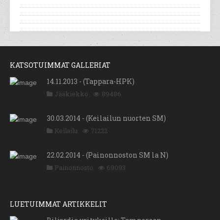
KATSOTUIMMAT GALLERIAT
14.11.2013 - (Tappara-HPK)
Jääkiekko
89486
30.03.2014 - (Keilailun nuorten SM)
Keilailu
71222
22.02.2014 - (Painonnoston SM la N)
Painonnosto
69093
LUETUIMMAT ARTIKKELIT