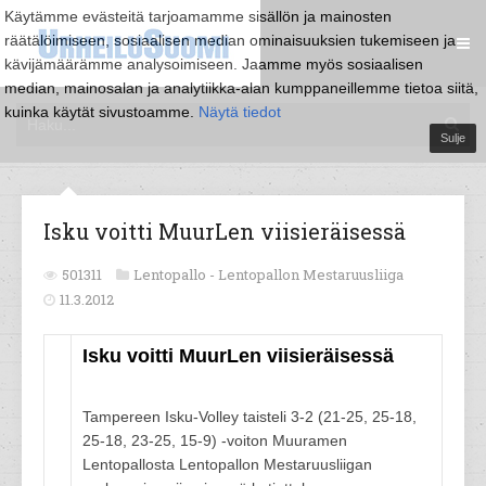
Käytämme evästeitä tarjoamamme sisällön ja mainosten
räätälöimiseen, sosiaalisen median ominaisuuksien tukemiseen ja
kävijämäärämme analysoimiseen. Jaamme myös sosiaalisen
median, mainosalan ja analytiikka-alan kumppaneillemme tietoa siitä,
kuinka käytät sivustoamme.
Näytä tiedot
Sulje
Isku voitti MuurLen viisieräisessä
501311
Lentopallo -
Lentopallon Mestaruusliiga
11.3.2012
Isku voitti MuurLen viisieräisessä
Tampereen Isku-Volley taisteli 3-2 (21-25, 25-18,
25-18, 23-25, 15-9) -voiton Muuramen
Lentopallosta Lentopallon Mestaruusliigan