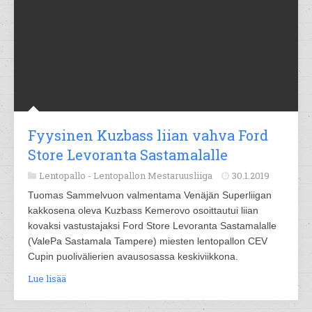
Fyysinen Kuzbass liian vahva Ford
Store Levoranta Sastamalalle
Lentopallo -
Lentopallon Mestaruusliiga
30.1.2019
Tuomas Sammelvuon valmentama Venäjän Superliigan
kakkosena oleva Kuzbass Kemerovo osoittautui liian
kovaksi vastustajaksi Ford Store Levoranta Sastamalalle
(ValePa Sastamala Tampere) miesten lentopallon CEV
Cupin puolivälierien avausosassa keskiviikkona.
Lue lisää