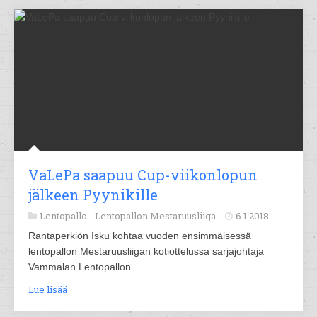
VaLePa saapuu Cup-viikonlopun
jälkeen Pyynikille
Lentopallo -
Lentopallon Mestaruusliiga
6.1.2018
Rantaperkiön Isku kohtaa vuoden ensimmäisessä
lentopallon Mestaruusliigan kotiottelussa sarjajohtaja
Vammalan Lentopallon.
Lue lisää