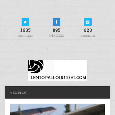
1635
895
620
seuraajaa
tykkääjää
seuraajaa
Galleriat