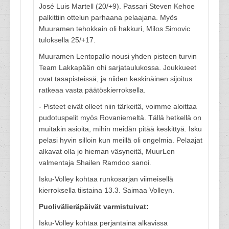
José Luis Martell (20/+9). Passari Steven Kehoe
palkittiin ottelun parhaana pelaajana. Myös
Muuramen tehokkain oli hakkuri, Milos Simovic
tuloksella 25/+17.
Muuramen Lentopallo nousi yhden pisteen turvin
Team Lakkapään ohi sarjataulukossa. Joukkueet
ovat tasapisteissä, ja niiden keskinäinen sijoitus
ratkeaa vasta päätöskierroksella.
- Pisteet eivät olleet niin tärkeitä, voimme aloittaa
pudotuspelit myös Rovaniemeltä. Tällä hetkellä on
muitakin asioita, mihin meidän pitää keskittyä. Isku
pelasi hyvin silloin kun meillä oli ongelmia. Pelaajat
alkavat olla jo hieman väsyneitä, MuurLen
valmentaja Shailen Ramdoo sanoi.
Isku-Volley kohtaa runkosarjan viimeisellä
kierroksella tiistaina 13.3. Saimaa Volleyn.
Puolivälieräpäivät varmistuivat:
Isku-Volley kohtaa perjantaina alkavissa