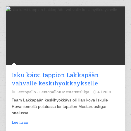
Isku kärsi tappion Lakkapään
vahvalle keskihyökkäykselle
Lentopallo -
Lentopallon Mestaruusliiga
4.1.2018
Team Lakkapään keskihyökkäys oli liian kova Iskulle
Rovaniemellä pelatussa lentopallon Mestaruusliigan
ottelussa.
Lue lisää