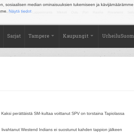
en, sosiaalisen median ominaisuuksien tukemiseen ja kävijämäärämme
amme.
Näytä tiedot
la
Kuopio
Lahti
Lappeenranta
Mikkeli
Oulu
Pori
Rauma
Rovaniemi
Sein
Sarjat
Tampere
Kaupungit
UrheiluSuom
n. Kaksi perättäistä SM-kultaa voittanut SPV on torstaina Tapiolassa
n livahtanut Westend Indians ei suostunut kahden tappion jälkeen