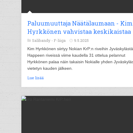
Paluumuuttaja Näätälaumaan - Kim
Hyrkkönen vahvistaa keskikaistaa
Salibandy -
F-liiga
9.5.2025
Kim Hyrkkönen siirtyy Nokian KrP:n riveihin Jyväskylästä
Happeen riveissä viime kaudella 31 ottelua pelannut
Hyrkkönen palaa näin takaisin Nokialle yhden Jyväskylä
vietetyn kauden jälkeen.
Lue lisää