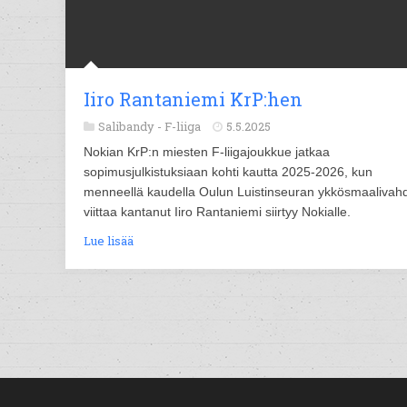
Iiro Rantaniemi KrP:hen
Salibandy -
F-liiga
5.5.2025
Nokian KrP:n miesten F-liigajoukkue jatkaa
sopimusjulkistuksiaan kohti kautta 2025-2026, kun
menneellä kaudella Oulun Luistinseuran ykkösmaalivah
viittaa kantanut Iiro Rantaniemi siirtyy Nokialle.
Lue lisää