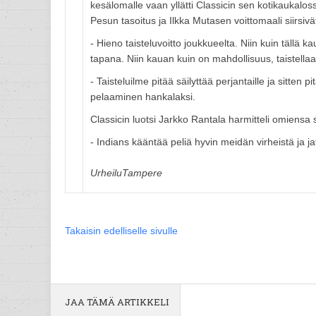
kesälomalle vaan yllätti Classicin sen kotikaukalos
Pesun tasoitus ja Ilkka Mutasen voittomaali siirsivät
- Hieno taisteluvoitto joukkueelta. Niin kuin tällä 
tapana. Niin kauan kuin on mahdollisuus, taistellaa
- Taisteluilme pitää säilyttää perjantaille ja sitte
pelaaminen hankalaksi.
Classicin luotsi Jarkko Rantala harmitteli omiensa s
- Indians kääntää peliä hyvin meidän virheistä ja j
UrheiluTampere
Takaisin edelliselle sivulle
JAA TÄMÄ ARTIKKELI