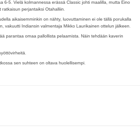
sa 6-5. Vielä kolmannessa erässä Classic johti maalilla, mutta Eino
 ratkaisun perjantaiksi Otahalliin.
kaudella aikaisemminkin on nähty, luovuttaminen ei ole tällä porukalla
n, vakuutti Indiansin valmentaja Mikko Laurikainen ottelun jälkeen.
n pitää parantaa omaa pallollista pelaamista. Näin tehdään kaverin
yöttövirheitä.
atkossa sen suhteen on oltava huolellisempi.