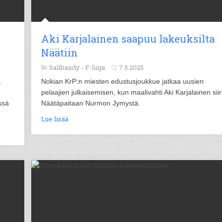
Aki Karjalainen saapuu lakeuksilta
Näätiin
Salibandy -
F-liiga
7.5.2025
.
Nokian KrP:n miesten edustusjoukkue jatkaa uusien
pelaajien julkaisemisen, kun maalivahti Aki Karjalainen siir
ssä
Näätäpaitaan Nurmon Jymystä.
Lue lisää