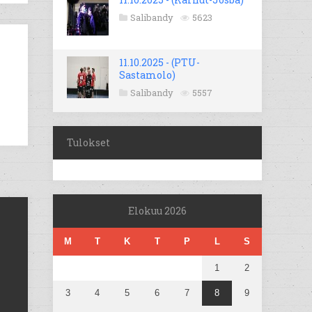
Salibandy
5623
11.10.2025 - (PTU-
Sastamolo)
Salibandy
5557
Tulokset
Elokuu 2026
M
T
K
T
P
L
S
1
2
3
4
5
6
7
8
9