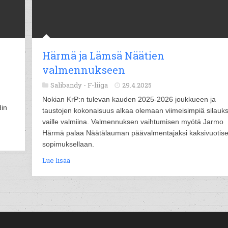
Härmä ja Lämsä Näätien
valmennukseen
Salibandy -
F-liiga
29.4.2025
Nokian KrP:n tulevan kauden 2025-2026 joukkueen ja
din
taustojen kokonaisuus alkaa olemaan viimeisimpiä silauks
vaille valmiina. Valmennuksen vaihtumisen myötä Jarmo
Härmä palaa Näätälauman päävalmentajaksi kaksivuotise
sopimuksellaan.
Lue lisää