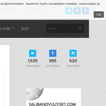
 analysoimiseen. Jaamme myös sosiaalisen median, mainosalan ja
äjoki
Tampere
Turku
Vaasa
Vantaa
Sulje
i.com
Info
1635
895
620
seuraajaa
tykkääjää
seuraajaa