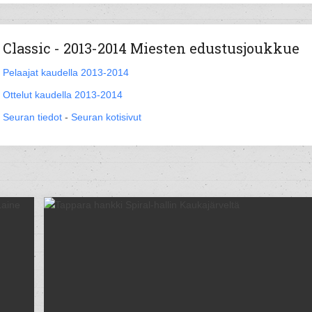
Classic - 2013-2014 Miesten edustusjoukkue
Pelaajat kaudella 2013-2014
Ottelut kaudella 2013-2014
Seuran tiedot
-
Seuran kotisivut