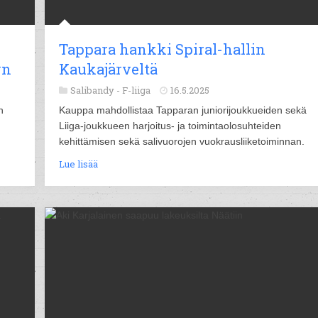
Tappara hankki Spiral-hallin
yn
Kaukajärveltä
Salibandy -
F-liiga
16.5.2025
n
Kauppa mahdollistaa Tapparan juniorijoukkueiden sekä
Liiga-joukkueen harjoitus- ja toimintaolosuhteiden
kehittämisen sekä salivuorojen vuokrausliiketoiminnan.
Lue lisää