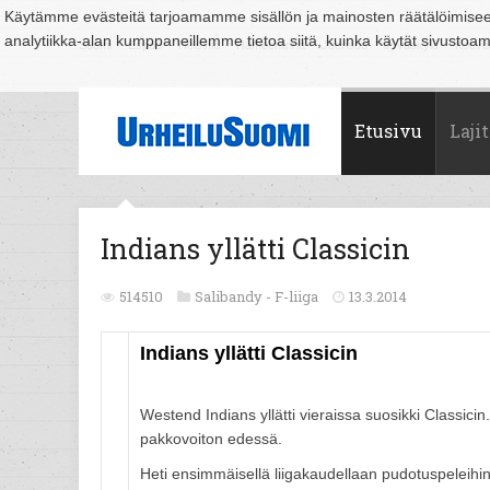
Käytämme evästeitä tarjoamamme sisällön ja mainosten räätälöimise
analytiikka-alan kumppaneillemme tietoa siitä, kuinka käytät sivusto
Suomi
Espoo
Helsinki
Hämeenlinna
Joensuu
Jyväskylä
Kouvo
Etusivu
Lajit
Indians yllätti Classicin
514510
Salibandy -
F-liiga
13.3.2014
Indians yllätti Classicin
Westend Indians yllätti vieraissa suosikki Classici
pakkovoiton edessä.
Heti ensimmäisellä liigakaudellaan pudotuspeleihi