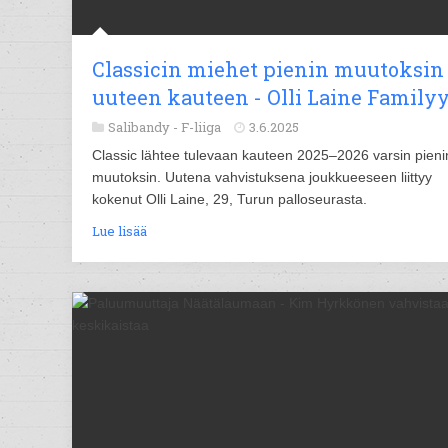
Classicin miehet pienin muutoksin
uuteen kauteen - Olli Laine Family
Salibandy -
F-liiga
3.6.2025
Classic lähtee tulevaan kauteen 2025–2026 varsin pieni
muutoksin. Uutena vahvistuksena joukkueeseen liittyy
kokenut Olli Laine, 29, Turun palloseurasta.
Lue lisää