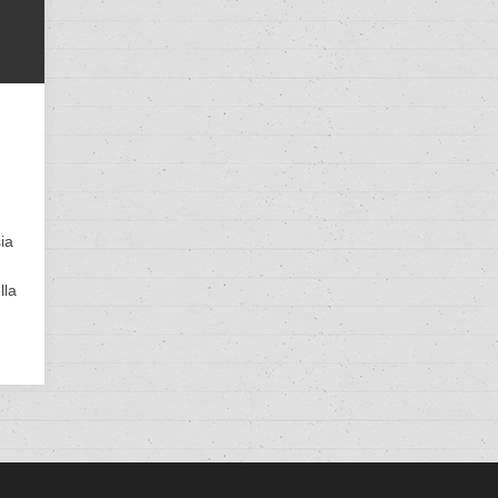
ia
lla