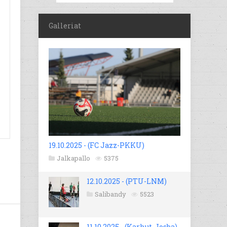
Galleriat
19.10.2025 - (FC Jazz-PKKU)
Jalkapallo
5375
12.10.2025 - (PTU-LNM)
Salibandy
5523
11.10.2025 - (Karhut-Josba)