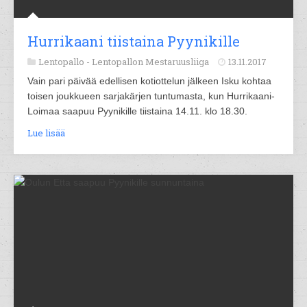
Hurrikaani tiistaina Pyynikille
Lentopallo -
Lentopallon Mestaruusliiga
13.11.2017
Vain pari päivää edellisen kotiottelun jälkeen Isku kohtaa
toisen joukkueen sarjakärjen tuntumasta, kun Hurrikaani-
Loimaa saapuu Pyynikille tiistaina 14.11. klo 18.30.
Lue lisää