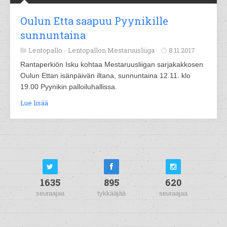
Oulun Etta saapuu Pyynikille
sunnuntaina
Lentopallo -
Lentopallon Mestaruusliiga
8.11.2017
Rantaperkiön Isku kohtaa Mestaruusliigan sarjakakkosen
Oulun Ettan isänpäivän iltana, sunnuntaina 12.11. klo
19.00 Pyynikin palloiluhallissa.
Lue lisää
1635
895
620
seuraajaa
tykkääjää
seuraajaa