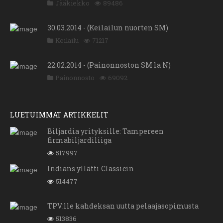
Jääkiekko
89486
30.03.2014 - (Keilailun nuorten SM)
Keilailu
71217
22.02.2014 - (Painonnoston SM la N)
Painonnosto
69092
LUETUIMMAT ARTIKKELIT
Biljardia yrityksille: Tampereen
firmabiljardiliiga
517997
Indians yllätti Classicin
514477
TPV:lle kahdeksan uutta pelaajasopimusta
513836