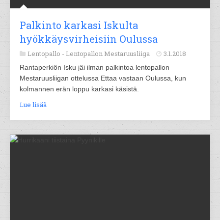
Palkinto karkasi Iskulta
hyökkäysvirheisiin Oulussa
Lentopallo -
Lentopallon Mestaruusliiga
3.1.2018
Rantaperkiön Isku jäi ilman palkintoa lentopallon
Mestaruusliigan ottelussa Ettaa vastaan Oulussa, kun
kolmannen erän loppu karkasi käsistä.
Lue lisää