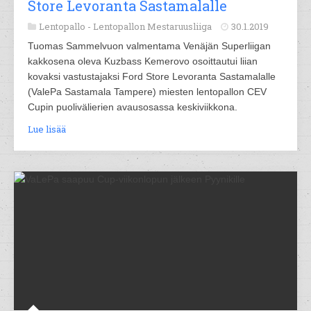
Store Levoranta Sastamalalle
Lentopallo -
Lentopallon Mestaruusliiga
30.1.2019
Tuomas Sammelvuon valmentama Venäjän Superliigan
kakkosena oleva Kuzbass Kemerovo osoittautui liian
kovaksi vastustajaksi Ford Store Levoranta Sastamalalle
(ValePa Sastamala Tampere) miesten lentopallon CEV
Cupin puolivälierien avausosassa keskiviikkona.
Lue lisää