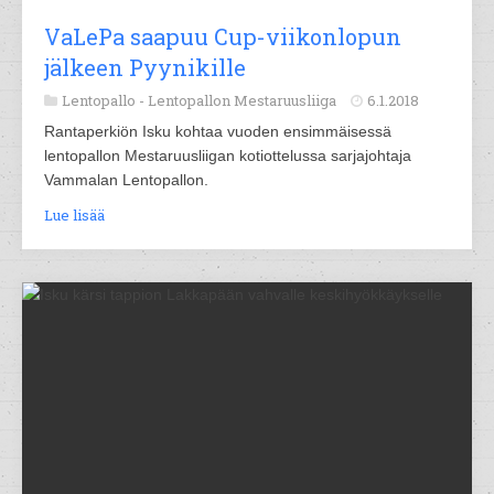
VaLePa saapuu Cup-viikonlopun
jälkeen Pyynikille
Lentopallo -
Lentopallon Mestaruusliiga
6.1.2018
Rantaperkiön Isku kohtaa vuoden ensimmäisessä
lentopallon Mestaruusliigan kotiottelussa sarjajohtaja
Vammalan Lentopallon.
Lue lisää