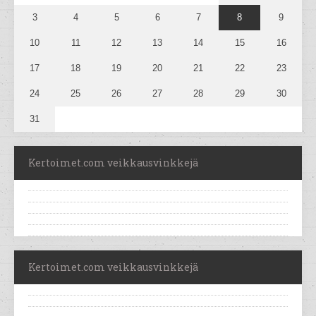
3
4
5
6
7
8
9
10
11
12
13
14
15
16
17
18
19
20
21
22
23
24
25
26
27
28
29
30
31
Kertoimet.com veikkausvinkkejä
Kertoimet.com veikkausvinkkejä