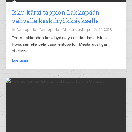
Isku kärsi tappion Lakkapään
vahvalle keskihyökkäykselle
Lentopallo -
Lentopallon Mestaruusliiga
4.1.2018
Team Lakkapään keskihyökkäys oli liian kova Iskulle
Rovaniemellä pelatussa lentopallon Mestaruusliigan
ottelussa.
Lue lisää