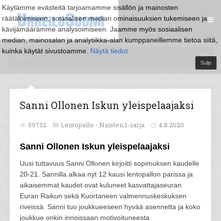
Käytämme evästeitä tarjoamamme sisällön ja mainosten
räätälöimiseen, sosiaalisen median ominaisuuksien tukemiseen ja
kävijämäärämme analysoimiseen. Jaamme myös sosiaalisen
median, mainosalan ja analytiikka-alan kumppaneillemme tietoa siitä,
kuinka käytät sivustoamme.
Näytä tiedot
Sulje
Sanni Ollonen Iskun yleispelaajaksi
59752
Lentopallo -
Naisten 1-sarja
4.8.2020
Sanni Ollonen Iskun yleispelaajaksi
Uusi tuttavuus Sanni Ollonen kirjoitti sopimuksen kaudelle
20-21. Sannilla alkaa nyt 12 kausi lentopallon parissa ja
aikaisemmat kaudet ovat kuluneet kasvattajaseuran
Euran Raikun sekä Kuortaneen valmennuskeskuksen
riveissä. Sanni tuo joukkueeseen hyvää asennetta ja koko
joukkue onkin innoissaan motivoituneesta