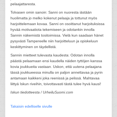
pelaajattaresta.
Tolvasen omin sanoin: Sanni on nuoresta iästään
huolimatta jo melko kokenut pelaaja ja tottunut myös
harjoittelemaan kovaa. Sanni on osoittanut harjoituksissa
hyvää motivaatiota tekemiseen ja odotankin innolla
Sannin näkemistä tositoimissa. Vielä kun saadaan hänet
pysyvästi Tampereelle niin harjoitteluun ja opiskeluun
keskittyminen on täydellistä.
Sannin mietteet tulevasta kaudesta: Odotan innolla
päästä pelaamaan ensi kaudella näiden tyttöjen kanssa
kovia joukkueita vastaan. Uskon, että uutena pelaajana
tässä joukkueessa minulla on paljon annettavaa ja pyrin
antamaan kaikkeni joka reenissä ja pelissä. Mahtavaa
liittyä Iskun riveihin, toivottavasti tästä tulee hyvä kausi!
Iskun tiedotteesta / UrheiluSuomi.com
Takaisin edelliselle sivulle