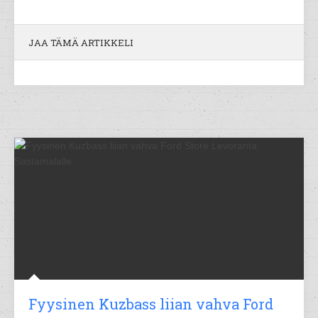
JAA TÄMÄ ARTIKKELI
Fyysinen Kuzbass liian vahva Ford