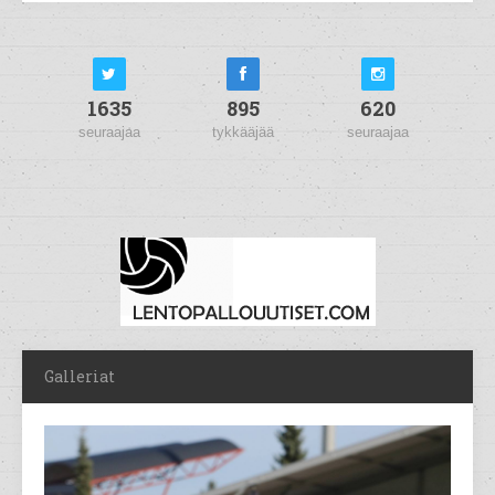
1635
895
620
seuraajaa
tykkääjää
seuraajaa
Galleriat