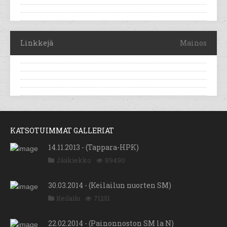
Linkkejä
Mainos
KATSOTUIMMAT GALLERIAT
14.11.2013 - (Tappara-HPK)
Jääkiekko
89490
30.03.2014 - (Keilailun nuorten SM)
Keilailu
71251
22.02.2014 - (Painonnoston SM la N)