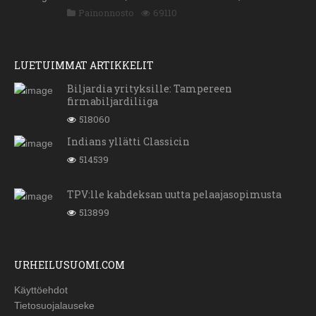
Painonnosto
69110
LUETUIMMAT ARTIKKELIT
Biljardia yrityksille: Tampereen
firmabiljardiliiga
518060
Indians yllätti Classicin
514539
TPV:lle kahdeksan uutta pelaajasopimusta
513899
URHEILUSUOMI.COM
Käyttöehdot
Tietosuojalauseke