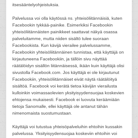
itsesääntelyohjeistuksia.
Palvelussa voi olla käytössä ns. yhteisöliitännäisiä, kuten
Facebookin tykkää-painike. Esimerkiksi Facebookin
yhteisöliitännäisten painikkeet saattavat näkyä osassa
palveluitamme, mutta niiden sisältö tulee suoraan
Facebookista. Kun kävijä vierailee palvelussamme,
Facebookin yhteisöliitännäinen tunnistaa, että käyttäjä on
kirjautuneena Facebookiin, ja tällöin sivu näyttää
räätälöidyn sisällön liitännäisessä, ikään kuin käyttäjä olisi
sivustolla Facebook.com. Jos käyttäjä ei ole kirjautunut
Facebookiin, yhteisöliitännäiset eivät näytä räätälöityä
sisältöä. Facebook voi kerätä tietoa kävijän vierailusta
kulloinkin voimassaolevien yksityisyydensuojaa koskevien
ehtojensa mukaisesti. Facebook ei luovuta keräämiään
tietoja Sanomalle, ellei käyttäjä ole antanut tähän
nimenomaista suostumustaan.
Käyttäjä voi tutustua yhteisöpalveluihin ehtoihin kussakin
palvelussa. Yksityisyydensuojaa koskeviin ehtoihin voi