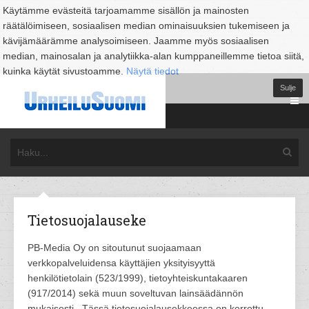
Käytämme evästeitä tarjoamamme sisällön ja mainosten
räätälöimiseen, sosiaalisen median ominaisuuksien tukemiseen ja
kävijämäärämme analysoimiseen. Jaamme myös sosiaalisen
median, mainosalan ja analytiikka-alan kumppaneillemme tietoa siitä,
kuinka käytät sivustoamme.
Näytä tiedot
Sulje
Tietosuojalauseke
PB-Media Oy on sitoutunut suojaamaan
verkkopalveluidensa käyttäjien yksityisyyttä
henkilötietolain (523/1999), tietoyhteiskuntakaaren
(917/2014) sekä muun soveltuvan lainsäädännön
mukaisesti.. Tässä tietosuojalausekkeessa on kerrottu,