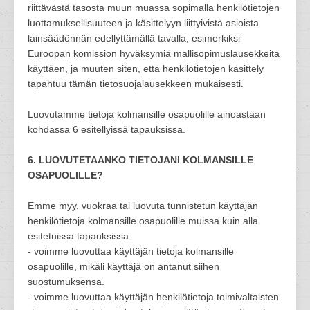
riittävästä tasosta muun muassa sopimalla henkilötietojen
luottamuksellisuuteen ja käsittelyyn liittyivistä asioista
lainsäädönnän edellyttämällä tavalla, esimerkiksi
Euroopan komission hyväksymiä mallisopimuslausekkeita
käyttäen, ja muuten siten, että henkilötietojen käsittely
tapahtuu tämän tietosuojalausekkeen mukaisesti.
Luovutamme tietoja kolmansille osapuolille ainoastaan
kohdassa 6 esitellyissä tapauksissa.
6. LUOVUTETAANKO TIETOJANI KOLMANSILLE
OSAPUOLILLE?
Emme myy, vuokraa tai luovuta tunnistetun käyttäjän
henkilötietoja kolmansille osapuolille muissa kuin alla
esitetuissa tapauksissa.
- voimme luovuttaa käyttäjän tietoja kolmansille
osapuolille, mikäli käyttäjä on antanut siihen
suostumuksensa.
- voimme luovuttaa käyttäjän henkilötietoja toimivaltaisten