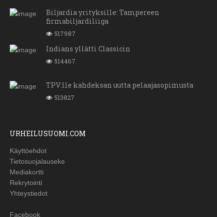
Biljardia yrityksille: Tampereen
firmabiljardiliiga
517987
Indians yllätti Classicin
514467
TPV:lle kahdeksan uutta pelaajasopimusta
513827
URHEILUSUOMI.COM
Käyttöehdot
Tietosuojalauseke
Mediakortti
Rekrytointi
Yhteystiedot
Facebook