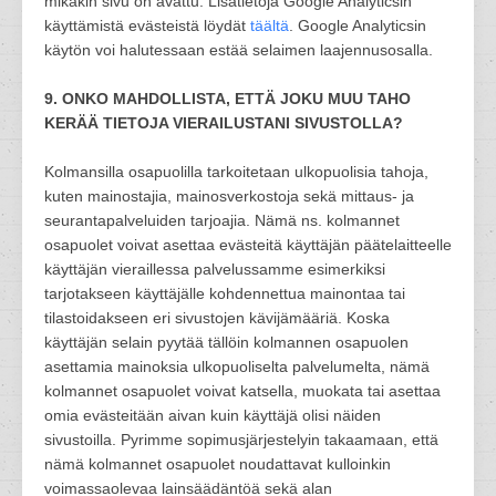
mikäkin sivu on avattu. Lisätietoja Google Analyticsin
käyttämistä evästeistä löydät
täältä
. Google Analyticsin
käytön voi halutessaan estää selaimen laajennusosalla.
9. ONKO MAHDOLLISTA, ETTÄ JOKU MUU TAHO
KERÄÄ TIETOJA VIERAILUSTANI SIVUSTOLLA?
Kolmansilla osapuolilla tarkoitetaan ulkopuolisia tahoja,
kuten mainostajia, mainosverkostoja sekä mittaus- ja
seurantapalveluiden tarjoajia. Nämä ns. kolmannet
osapuolet voivat asettaa evästeitä käyttäjän päätelaitteelle
käyttäjän vieraillessa palvelussamme esimerkiksi
tarjotakseen käyttäjälle kohdennettua mainontaa tai
tilastoidakseen eri sivustojen kävijämääriä. Koska
käyttäjän selain pyytää tällöin kolmannen osapuolen
asettamia mainoksia ulkopuoliselta palvelumelta, nämä
kolmannet osapuolet voivat katsella, muokata tai asettaa
omia evästeitään aivan kuin käyttäjä olisi näiden
sivustoilla. Pyrimme sopimusjärjestelyin takaamaan, että
nämä kolmannet osapuolet noudattavat kulloinkin
voimassaolevaa lainsäädäntöä sekä alan