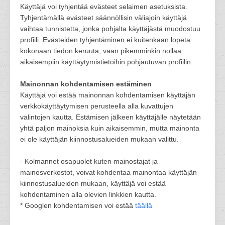
Käyttäjä voi tyhjentää evästeet selaimen asetuksista.
Tyhjentämällä evästeet säännöllisin väliajoin käyttäjä
vaihtaa tunnistetta, jonka pohjalta käyttäjästä muodostuu
profiili. Evästeiden tyhjentäminen ei kuitenkaan lopeta
kokonaan tiedon keruuta, vaan pikemminkin nollaa
aikaisempiin käyttäytymistietoihin pohjautuvan profiilin.
Mainonnan kohdentamisen estäminen
Käyttäjä voi estää mainonnan kohdentamisen käyttäjän
verkkokäyttäytymisen perusteella alla kuvattujen
valintojen kautta. Estämisen jälkeen käyttäjälle näytetään
yhtä paljon mainoksia kuin aikaisemmin, mutta mainonta
ei ole käyttäjän kiinnostusalueiden mukaan valittu.
- Kolmannet osapuolet kuten mainostajat ja
mainosverkostot, voivat kohdentaa mainontaa käyttäjän
kiinnostusalueiden mukaan, käyttäjä voi estää
kohdentaminen alla olevien linkkien kautta.
* Googlen kohdentamisen voi estää
täällä