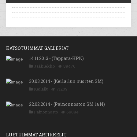
KATSOTUIMMAT GALLERIAT
14.11.2013 - (Tappara-HPK)
Jääkiekko
89476
30.03.2014 - (Keilailun nuorten SM)
Keilailu
71209
22.02.2014 - (Painonnoston SM la N)
Painonnosto
69084
LUETUIMMAT ARTIKKELIT