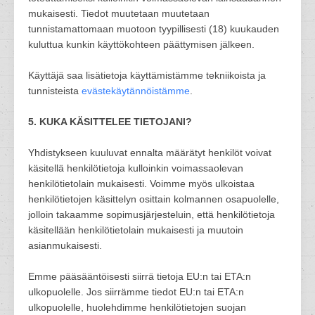
mukaisesti. Tiedot muutetaan muutetaan
tunnistamattomaan muotoon tyypillisesti (18) kuukauden
kuluttua kunkin käyttökohteen päättymisen jälkeen.
Käyttäjä saa lisätietoja käyttämistämme tekniikoista ja
tunnisteista
evästekäytännöistämme
.
5. KUKA KÄSITTELEE TIETOJANI?
Yhdistykseen kuuluvat ennalta määrätyt henkilöt voivat
käsitellä henkilötietoja kulloinkin voimassaolevan
henkilötietolain mukaisesti. Voimme myös ulkoistaa
henkilötietojen käsittelyn osittain kolmannen osapuolelle,
jolloin takaamme sopimusjärjesteluin, että henkilötietoja
käsitellään henkilötietolain mukaisesti ja muutoin
asianmukaisesti.
Emme pääsääntöisesti siirrä tietoja EU:n tai ETA:n
ulkopuolelle. Jos siirrämme tiedot EU:n tai ETA:n
ulkopuolelle, huolehdimme henkilötietojen suojan