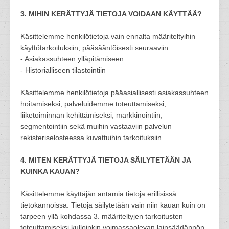
3. MIHIN KERÄTTYJÄ TIETOJA VOIDAAN KÄYTTÄÄ?
Käsittelemme henkilötietoja vain ennalta määriteltyihin
käyttötarkoituksiin, pääsääntöisesti seuraaviin:
- Asiakassuhteen ylläpitämiseen
- Historialliseen tilastointiin
Käsittelemme henkilötietoja pääasiallisesti asiakassuhteen
hoitamiseksi, palveluidemme toteuttamiseksi,
liiketoiminnan kehittämiseksi, markkinointiin,
segmentointiin sekä muihin vastaaviin palvelun
rekisteriselosteessa kuvattuihin tarkoituksiin.
4. MITEN KERÄTTYJÄ TIETOJA SÄILYTETÄÄN JA
KUINKA KAUAN?
Käsittelemme käyttäjän antamia tietoja erillisissä
tietokannoissa. Tietoja säilytetään vain niin kauan kuin on
tarpeen yllä kohdassa 3. määriteltyjen tarkoitusten
toteuttamiseksi kulloinkin voimassaolevan lainsäädännön