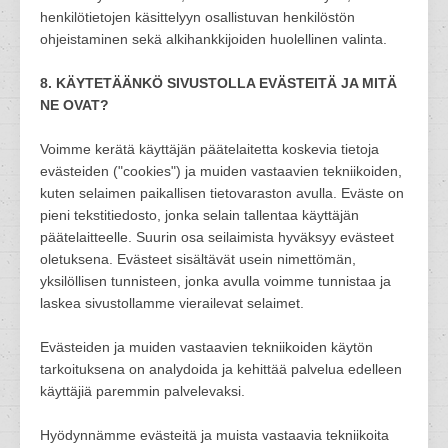
henkilötietojen käsittelyyn osallistuvan henkilöstön
ohjeistaminen sekä alkihankkijoiden huolellinen valinta.
8. KÄYTETÄÄNKÖ SIVUSTOLLA EVÄSTEITÄ JA MITÄ
NE OVAT?
Voimme kerätä käyttäjän päätelaitetta koskevia tietoja
evästeiden ("cookies") ja muiden vastaavien tekniikoiden,
kuten selaimen paikallisen tietovaraston avulla. Eväste on
pieni tekstitiedosto, jonka selain tallentaa käyttäjän
päätelaitteelle. Suurin osa seilaimista hyväksyy evästeet
oletuksena. Evästeet sisältävät usein nimettömän,
yksilöllisen tunnisteen, jonka avulla voimme tunnistaa ja
laskea sivustollamme vierailevat selaimet.
Evästeiden ja muiden vastaavien tekniikoiden käytön
tarkoituksena on analydoida ja kehittää palvelua edelleen
käyttäjiä paremmin palvelevaksi.
Hyödynnämme evästeitä ja muista vastaavia tekniikoita