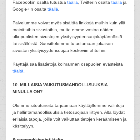
Facebookin osalta tutustua
täällä
, Twitterin osalta
täällä
ja
Google+:n osalta
täällä
.
Palvelumme voivat myös sisältää linkkejä muihin kuin yllä
mainittuihin sivustoihin, mutta emme vastaa näiden
ulkopuolisten sivustojen yksityisyydensuojakäytännöistä
tai sisällöistä. Suosittelemme tutustumaan jokaisen
sivuston yksityisyydensuojaa koskeviin ehtoihin.
Käyttäjä saa lisätietoja kolmannen osapuolen evästeistä
täältä
.
10. MILLAISIA VAIKUTUSMAHDOLLISUUKSIA
MINULLA ON?
Olemme sitoutuneita tarjoamaan käyttäjillemme valintoja
ja hallintamahdollisuuksia tietosuojaan liittyen. Alta löydät
erilaisia tapoja, joilla voit vaikuttaa tietojen keräämiseen ja
käsittelyyn.
Suoramarkkinointikielto