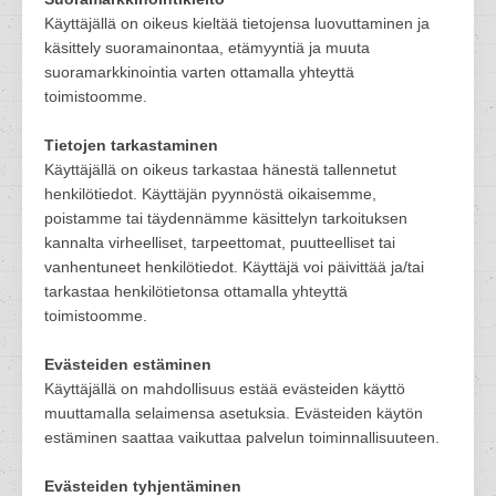
Käyttäjällä on oikeus kieltää tietojensa luovuttaminen ja
käsittely suoramainontaa, etämyyntiä ja muuta
suoramarkkinointia varten ottamalla yhteyttä
toimistoomme.
Tietojen tarkastaminen
Käyttäjällä on oikeus tarkastaa hänestä tallennetut
henkilötiedot. Käyttäjän pyynnöstä oikaisemme,
poistamme tai täydennämme käsittelyn tarkoituksen
kannalta virheelliset, tarpeettomat, puutteelliset tai
vanhentuneet henkilötiedot. Käyttäjä voi päivittää ja/tai
tarkastaa henkilötietonsa ottamalla yhteyttä
toimistoomme.
Evästeiden estäminen
Käyttäjällä on mahdollisuus estää evästeiden käyttö
muuttamalla selaimensa asetuksia. Evästeiden käytön
estäminen saattaa vaikuttaa palvelun toiminnallisuuteen.
Evästeiden tyhjentäminen