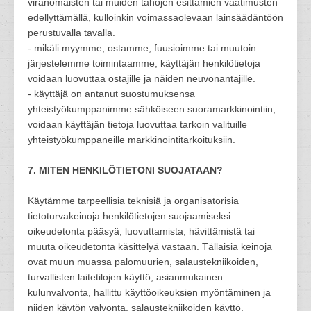
viranomaisten tai muiden tahojen esittämien vaatimusten
edellyttämällä, kulloinkin voimassaolevaan lainsäädäntöön
perustuvalla tavalla.
- mikäli myymme, ostamme, fuusioimme tai muutoin
järjestelemme toimintaamme, käyttäjän henkilötietoja
voidaan luovuttaa ostajille ja näiden neuvonantajille.
- käyttäjä on antanut suostumuksensa
yhteistyökumppanimme sähköiseen suoramarkkinointiin,
voidaan käyttäjän tietoja luovuttaa tarkoin valituille
yhteistyökumppaneille markkinointitarkoituksiin.
7. MITEN HENKILÖTIETONI SUOJATAAN?
Käytämme tarpeellisia teknisiä ja organisatorisia
tietoturvakeinoja henkilötietojen suojaamiseksi
oikeudetonta pääsyä, luovuttamista, hävittämistä tai
muuta oikeudetonta käsittelyä vastaan. Tällaisia keinoja
ovat muun muassa palomuurien, salaustekniikoiden,
turvallisten laitetilojen käyttö, asianmukainen
kulunvalvonta, hallittu käyttöoikeuksien myöntäminen ja
niiden käytön valvonta, salaustekniikoiden käyttö,