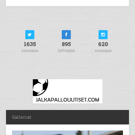
1635
895
620
seuraajaa
tykkääjää
seuraajaa
Galleriat