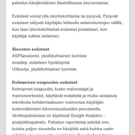
palvelun kävijämäärien tilastollisessa seurannassa.
Evästeet voivat olla istuntokohtaisia tai pysyviä. Pysyvät
evästeet säilyvät käyttäjän laitteella selainistuntojen välillä,
kun taas istuntokohtaiset evästeet poistetaan, kun
käyttäjä sulkee selaimen.
Sivuston evästeet
ASPSessionId, yksilökohtainen tunniste
evastep, evästeen hyväksyntä
USkavija, yksilökohtainen tunniste
Kolmannen osapuolen evästeet
Kolmannet osapuolet, kuten mainostajat ja
mainosverkostot, käyttävät evästeitä ja muita vastaavia
tekniikoita kohdentaakseen mainontaa käyttäjän
todennäköisten kiinnostusalueiden perusteella.
Verkkopalvelussa on käytössä Google Analytics -
analytiikkapalvelu. Palvelun raporteista selviää mm.
kuinka paljon sivustolla on kävijöitä sekä kuinka usein