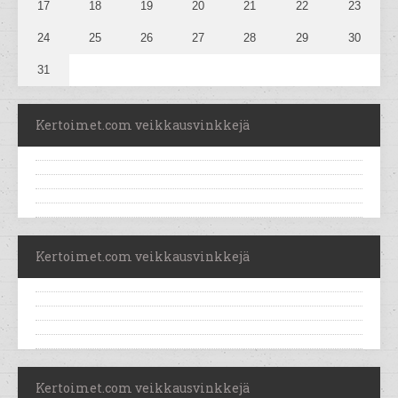
17
18
19
20
21
22
23
24
25
26
27
28
29
30
31
Kertoimet.com veikkausvinkkejä
Kertoimet.com veikkausvinkkejä
Kertoimet.com veikkausvinkkejä