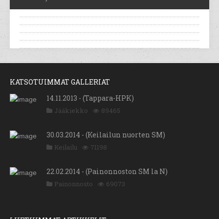
KATSOTUIMMAT GALLERIAT
14.11.2013 - (Tappara-HPK)
Jääkiekko
89465
30.03.2014 - (Keilailun nuorten SM)
Keilailu
71198
22.02.2014 - (Painonnoston SM la N)
Painonnosto
69073