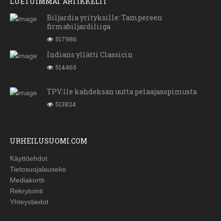
LUETUIMMAT ARTIKKELIT
Biljardia yrityksille: Tampereen
firmabiljardiliiga
517986
Indians yllätti Classicin
514465
TPV:lle kahdeksan uutta pelaajasopimusta
513824
URHEILUSUOMI.COM
Käyttöehdot
Tietosuojalauseke
Mediakortti
Rekrytointi
Yhteystiedot