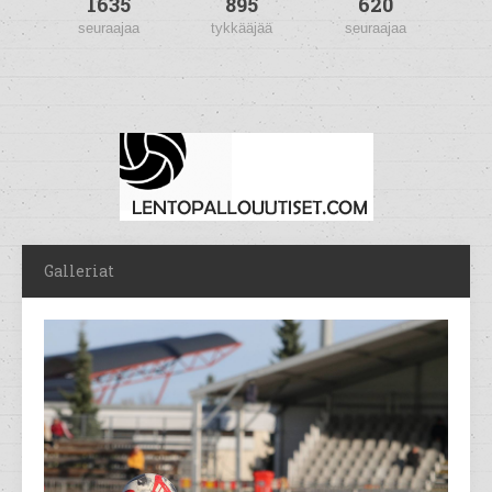
1635
895
620
seuraajaa
tykkääjää
seuraajaa
Galleriat