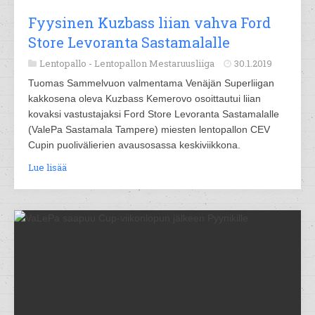
Fyysinen Kuzbass liian vahva Ford
Store Levoranta Sastamalalle
Lentopallo -
Lentopallon Mestaruusliiga
30.1.2019
Tuomas Sammelvuon valmentama Venäjän Superliigan
kakkosena oleva Kuzbass Kemerovo osoittautui liian
kovaksi vastustajaksi Ford Store Levoranta Sastamalalle
(ValePa Sastamala Tampere) miesten lentopallon CEV
Cupin puolivälierien avausosassa keskiviikkona.
Lue lisää