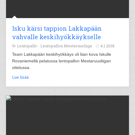
Isku kärsi tappion Lakkapään
vahvalle keskihyökkäykselle
Lentopallo -
Lentopallon Mestaruusliiga
4.1.2018
Team Lakkapään keskihyökkäys oli liian kova Iskulle
Rovaniemellä pelatussa lentopallon Mestaruusliigan
ottelussa.
Lue lisää