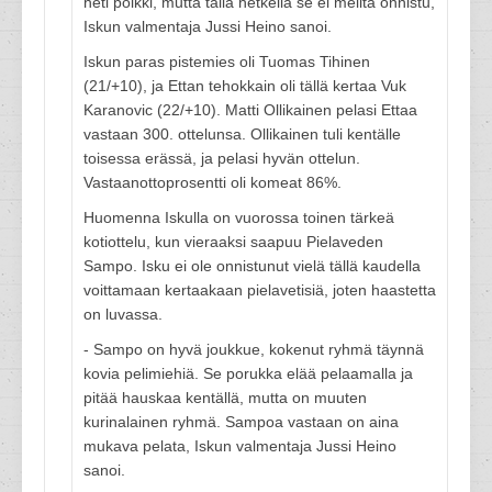
heti poikki, mutta tällä hetkellä se ei meiltä onnistu,
Iskun valmentaja Jussi Heino sanoi.
Iskun paras pistemies oli Tuomas Tihinen
(21/+10), ja Ettan tehokkain oli tällä kertaa Vuk
Karanovic (22/+10). Matti Ollikainen pelasi Ettaa
vastaan 300. ottelunsa. Ollikainen tuli kentälle
toisessa erässä, ja pelasi hyvän ottelun.
Vastaanottoprosentti oli komeat 86%.
Huomenna Iskulla on vuorossa toinen tärkeä
kotiottelu, kun vieraaksi saapuu Pielaveden
Sampo. Isku ei ole onnistunut vielä tällä kaudella
voittamaan kertaakaan pielavetisiä, joten haastetta
on luvassa.
- Sampo on hyvä joukkue, kokenut ryhmä täynnä
kovia pelimiehiä. Se porukka elää pelaamalla ja
pitää hauskaa kentällä, mutta on muuten
kurinalainen ryhmä. Sampoa vastaan on aina
mukava pelata, Iskun valmentaja Jussi Heino
sanoi.