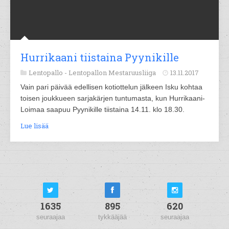
Hurrikaani tiistaina Pyynikille
Lentopallo -
Lentopallon Mestaruusliiga
13.11.2017
Vain pari päivää edellisen kotiottelun jälkeen Isku kohtaa
toisen joukkueen sarjakärjen tuntumasta, kun Hurrikaani-
Loimaa saapuu Pyynikille tiistaina 14.11. klo 18.30.
Lue lisää
1635
895
620
seuraajaa
tykkääjää
seuraajaa