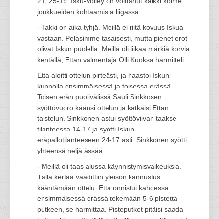
21, 25-19. Isku-Volley on voittanut kaikki kolme
joukkueiden kohtaamista liigassa.
- Takki on aika tyhjä. Meillä ei riitä kovuus Iskua
vastaan. Pelasimme tasaisesti, mutta pienet erot
olivat Iskun puolella. Meillä oli liikaa märkiä korvia
kentällä, Ettan valmentaja Olli Kuoksa harmitteli.
Etta aloitti ottelun pirteästi, ja haastoi Iskun
kunnolla ensimmäisessä ja toisessa erässä.
Toisen erän puolivälissä Sauli Sinkkosen
syöttövuoro käänsi ottelun ja katkaisi Ettan
taistelun. Sinkkonen astui syöttöviivan taakse
tilanteessa 14-17 ja syötti Iskun
eräpallotilanteeseen 24-17 asti. Sinkkonen syötti
yhteensä neljä ässää.
- Meillä oli taas alussa käynnistymisvaikeuksia.
Tällä kertaa vaadittiin yleisön kannustus
kääntämään ottelu. Etta onnistui kahdessa
ensimmäisessä erässä tekemään 5-6 pistettä
putkeen, se harmittaa. Pisteputket pitäisi saada