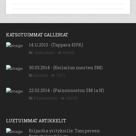
KATSOTUIMMAT GALLERIAT
14.11.2013 - (Tappara-HPK)
Jääkiekko
89458
30.03.2014 - (Keilailun nuorten SM)
Keilailu
71171
22.02.2014 - (Painonnoston SM la N)
Painonnosto
69035
LUETUIMMAT ARTIKKELIT
Biljardia yrityksille: Tampereen