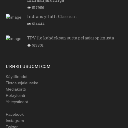
firmabiljardiliiga
517956
Indians yllätti Classicin
514444
TPV:lle kahdeksan uutta pelaajasopimusta
513801
URHEILUSUOMI.COM
Käyttöehdot
Tietosuojalauseke
Mediakortti
Rekrytointi
Yhteystiedot
Facebook
Instagram
Twitter