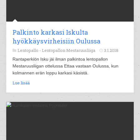
Palkinto karkasi Iskulta
hyökkäysvirheisiin Oulussa
Lentopallo -
Lentopallon Mestaruusliiga
3.1.2018
Rantaperkiön Isku jäi ilman palkintoa lentopallon
Mestaruusliigan ottelussa Ettaa vastaan Oulussa, kun
kolmannen erän loppu karkasi käsistä.
Lue lisää