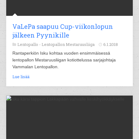
VaLePa saapuu Cup-viikonlopun
jälkeen Pyynikille
Lentopallo -
Lentopallon Mestaruusliiga
6.1.2018
Rantaperkiön Isku kohtaa vuoden ensimmäisessä
lentopallon Mestaruusliigan kotiottelussa sarjajohtaja
Vammalan Lentopallon.
Lue lisää