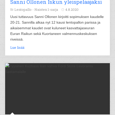
Sanni Ollonen Iskun yleispelaajaksi
Lentopallo -
Naisten 1-sarja
4.8.2020
Uusi tuttavuus Sanni Ollonen kirjoitti sopimuksen kaudelle
20-21. Sannilla alkaa nyt 12 kausi lentopallon parissa ja
aikaisemmat kaudet ovat kuluneet kasvattajaseuran
Euran Raikun sekä Kuortaneen valmennuskeskuksen
riveissä.
Lue lisää