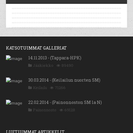
KATSOTUIMMAT GALLERIAT
14.11.2013 - (Tappara-HPK)
Jääkiekko
89490
30.03.2014 - (Keilailun nuorten SM)
Keilailu
71266
22.02.2014 - (Painonnoston SM la N)
Painonnosto
69128
LUETUIMMAT ARTIKKELIT