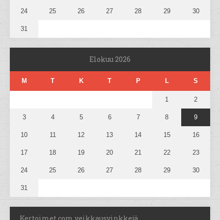
24
25
26
27
28
29
30
31
Elokuu 2026
M
T
K
T
P
L
S
1
2
3
4
5
6
7
8
9
10
11
12
13
14
15
16
17
18
19
20
21
22
23
24
25
26
27
28
29
30
31
Kertoimet.com veikkausvinkkejä