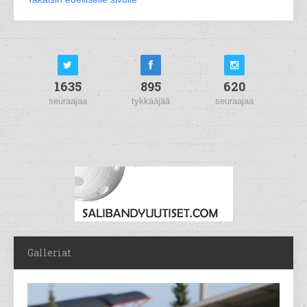
1635
895
620
seuraajaa
tykkääjää
seuraajaa
Galleriat