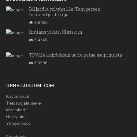
Biljardia yrityksille: Tampereen
firmabiljardiliiga
518066
Indians yllätti Classicin
514545
TPV:lle kahdeksan uutta pelaajasopimusta
513906
URHEILUSUOMI.COM
Käyttöehdot
Tietosuojalauseke
Mediakortti
Rekrytointi
Yhteystiedot
Facebook