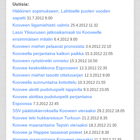
Uutisia:
Häkkinen sopimukseen, Lahtiselle puolen vuoden
sapatti
31.7.2012 8.00
Kooveen liigamiehistö valmis
25.4.2012 11.32
Lassi Ylisiurusen jatkoaikamaali toi Kooveelle
ensimmäisen mitalin
6.4.2012 9.00
Kooveen miehet pelaavat pronssista
3.4.2012 22.10
Kooveella perjantaina katkon paikka
15.3.2012 22.05
Kooveen ryöstöretki onnistui
15.3.2012 10.50
Koovee keskiviikkona Espooseen
12.3.2012 22.35
Kooveen miehet tasoitti ottelusarjan
12.3.2012 9.00
Kooveella sunnuntaina kotiottelu
10.3.2012 21.55
Koovee aloitti pudotuspelit tappiolla
9.3.2012 23.05
Koovee aloittaa pudotuspelit perjantaina
Espoossa
7.3.2012 22.45
SSV päätöskierroksella Kooveen vieraaksi
29.2.2012 18.05
Koovee teki hukkareissun Turkuun
21.2.2012 8.35
Koovee maanantaina Tepsin vieraaksi
18.2.2012 21.30
Koovee ja Happee tasasivat pisteet
14.2.2012 8.30
Happee maanantaina Kooveen vieraaksi
11.2.2012 22.45