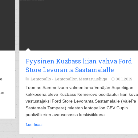
i
Fyysinen Kuzbass liian vahva Ford
Store Levoranta Sastamalalle
Lentopallo -
Lentopallon Mestaruusliiga
30.1.2019
le
Tuomas Sammelvuon valmentama Venäjän Superliigan
ran
kakkosena oleva Kuzbass Kemerovo osoittautui liian kova
vastustajaksi Ford Store Levoranta Sastamalalle (ValePa
Sastamala Tampere) miesten lentopallon CEV Cupin
puolivälierien avausosassa keskiviikkona.
Lue lisää