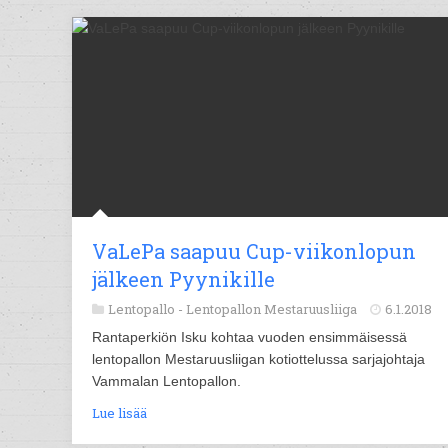
VaLePa saapuu Cup-viikonlopun
jälkeen Pyynikille
Lentopallo -
Lentopallon Mestaruusliiga
6.1.2018
Rantaperkiön Isku kohtaa vuoden ensimmäisessä
lentopallon Mestaruusliigan kotiottelussa sarjajohtaja
Vammalan Lentopallon.
Lue lisää