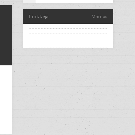
Linkkejä
Mainos