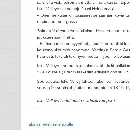
saisi olla vielä parempi, mutta viime aikaisten tap
Isku-Volleyn valmentaja Jussi Heino arvioi.
– Olemme kuitenkin päässeet pelaamaan kovia tu
oppimaamme liigassa.
Saimaa Volleyta lehdistötilaisuudessa edustanut ka
joukkueensa ilmettä.
- En tiedä mikä on syynä, että joukkueella oli tällain
kaukana siitä mitä osaamme. Varsinkin Sergio Gaita
huonosti. Isku oli toki hyvä, mutta myös me pelas
Isku-Volleyn parhaana ja kolmella tähdellä palkitt
Ville Louhela (1 tähti) laskettiin erityisiin onnistujiin.
Seuraavaksi Isku-Volley lähtee hakemaan revanss
seuran 20-vuotisjuhlaottelu maanantaina 18.10. Pyy
Isku-Volleyn tiedotteesta / UrheiluTampere
Takaisin edelliselle sivulle