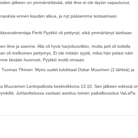
pioiden jälkeen on ymmärrettävää, että ilme ei ole täysin vapautunut,
rnauksia ennen kauden alkua, ja nyt pääsemme testaamaan
kkosvalmentaja Pertti Pyykkö oli pettynyt, eikä ymmärtänyt lainkaan
en ilme ja asenne. Alla oli hyvä harjoitusviikko, mutta peli oli todella
n oli melkoinen pettymys. Ei ole mitään syytä, miksi hän pelasi näin
imme tänään huonosti, Pyykkö moitti omiaan.
iin Tuomas Tihinen. Myös uudet tulokkaat Oskar Muurinen (2 tähteä) ja
ia Muuramen Lentopallosta keskiviikkona 13.10. Sen jälkeen edessä o
nikillä. Juhlaottelussa vastaan asettuu toinen paikallisvastus VaLePa.