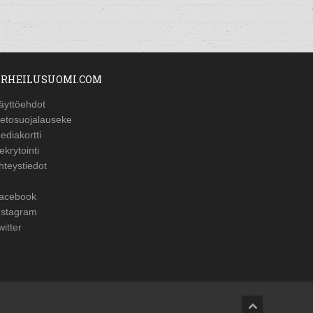
RHEILUSUOMI.COM
äyttöehdot
ietosuojalauseke
ediakortti
ekrytointi
hteystiedot
acebook
nstagram
witter