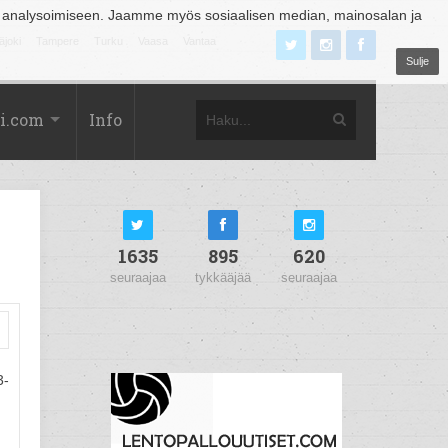
 analysoimiseen. Jaamme myös sosiaalisen median, mainosalan ja
äjoki
Tampere
Turku
Vaasa
Vantaa
Sulje
i.com
Info
1635
895
620
seuraajaa
tykkääjää
seuraajaa
3-