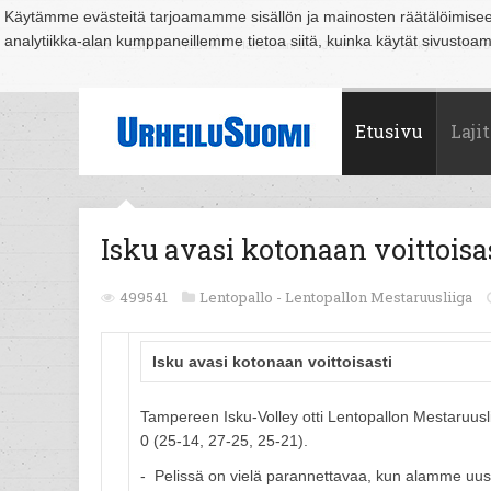
Käytämme evästeitä tarjoamamme sisällön ja mainosten räätälöimise
analytiikka-alan kumppaneillemme tietoa siitä, kuinka käytät sivusto
Suomi
Espoo
Helsinki
Hämeenlinna
Joensuu
Jyväskylä
Kouvo
Etusivu
Lajit
Isku avasi kotonaan voittoisa
499541
Lentopallo -
Lentopallon Mestaruusliiga
Isku avasi kotonaan voittoisasti
Tampereen Isku-Volley otti Lentopallon Mestaruusl
0 (25-14, 27-25, 25-21).
- Pelissä on vielä parannettavaa, kun alamme u