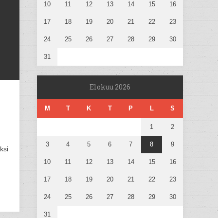
10
11
12
13
14
15
16
17
18
19
20
21
22
23
24
25
26
27
28
29
30
31
Elokuu 2026
M
T
K
T
P
L
S
1
2
3
4
5
6
7
8
9
ksi
10
11
12
13
14
15
16
17
18
19
20
21
22
23
24
25
26
27
28
29
30
31