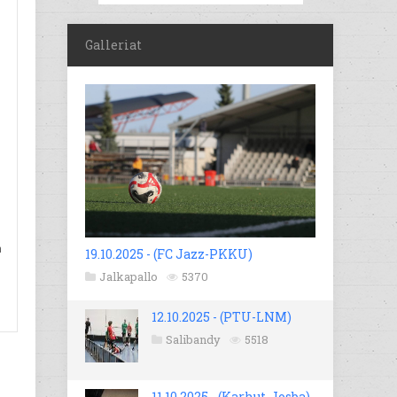
Galleriat
n
19.10.2025 - (FC Jazz-PKKU)
Jalkapallo
5370
12.10.2025 - (PTU-LNM)
Salibandy
5518
11.10.2025 - (Karhut-Josba)