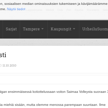
en, sosiaalisen median ominaisuuksien tukemiseen ja kävijämäärämme
amme.
Näytä tiedot
la
Kuopio
Lahti
Lappeenranta
Mikkeli
Oulu
Pori
Rauma
Rovaniemi
Sein
Sarjat
Tampere
Kaupungit
UrheiluSuom
sti
11.10.2010
iigan ensimmäisessä kotiottelussaan voiton Saimaa Volleysta suoraan 
usia miehiä sisään, mutta olemme menossa parempaan suuntaan. Ilme