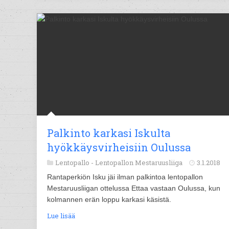
Palkinto karkasi Iskulta
hyökkäysvirheisiin Oulussa
Lentopallo -
Lentopallon Mestaruusliiga
3.1.2018
Rantaperkiön Isku jäi ilman palkintoa lentopallon
Mestaruusliigan ottelussa Ettaa vastaan Oulussa, kun
kolmannen erän loppu karkasi käsistä.
Lue lisää