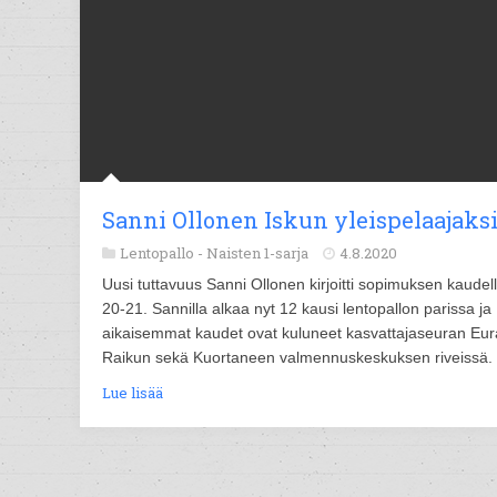
Sanni Ollonen Iskun yleispelaajaks
Lentopallo -
Naisten 1-sarja
4.8.2020
Uusi tuttavuus Sanni Ollonen kirjoitti sopimuksen kaudel
20-21. Sannilla alkaa nyt 12 kausi lentopallon parissa ja
aikaisemmat kaudet ovat kuluneet kasvattajaseuran Eu
Raikun sekä Kuortaneen valmennuskeskuksen riveissä.
Lue lisää