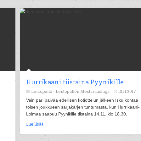
Hurrikaani tiistaina Pyynikille
Lentopallo -
Lentopallon Mestaruusliiga
13.11.2017
Vain pari päivää edellisen kotiottelun jälkeen Isku kohtaa
toisen joukkueen sarjakärjen tuntumasta, kun Hurrikaani-
Loimaa saapuu Pyynikille tiistaina 14.11. klo 18.30.
Lue lisää