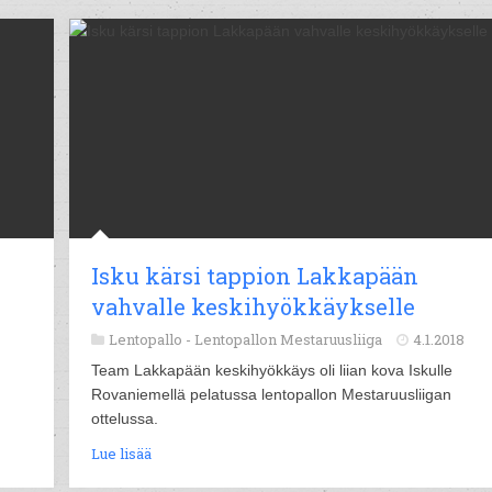
Isku kärsi tappion Lakkapään
vahvalle keskihyökkäykselle
Lentopallo -
Lentopallon Mestaruusliiga
4.1.2018
Team Lakkapään keskihyökkäys oli liian kova Iskulle
Rovaniemellä pelatussa lentopallon Mestaruusliigan
ottelussa.
Lue lisää