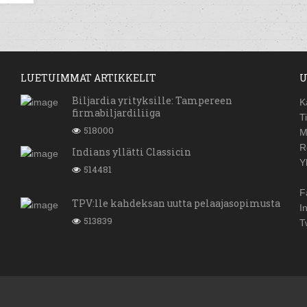
LUETUIMMAT ARTIKKELIT
U
Biljardia yrityksille: Tampereen
K
firmabiljardiliiga
T
518000
M
R
Indians yllätti Classicin
Y
514481
F
TPV:lle kahdeksan uutta pelaajasopimusta
I
513839
T