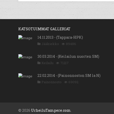
KATSOTUIMMAT GALLERIAT
14.11.2013 - (Tappara-HPK)
Jääkiekko
89486
30.03.2014 - (Keilailun nuorten SM)
Keilailu
71217
22.02.2014 - (Painonnoston SM la N)
Painonnosto
69092
© 2026
UrheiluTampere.com
.