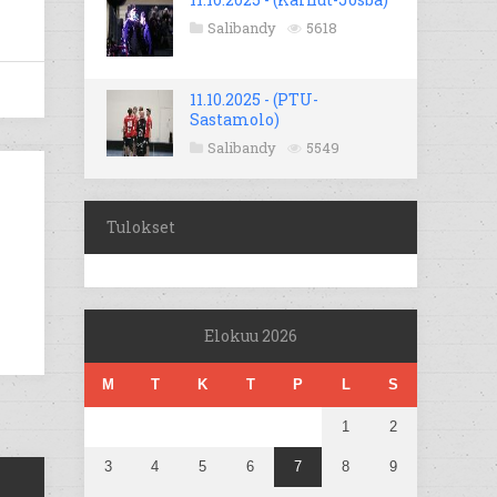
Salibandy
5618
11.10.2025 - (PTU-
Sastamolo)
Salibandy
5549
Tulokset
Elokuu 2026
M
T
K
T
P
L
S
1
2
3
4
5
6
7
8
9