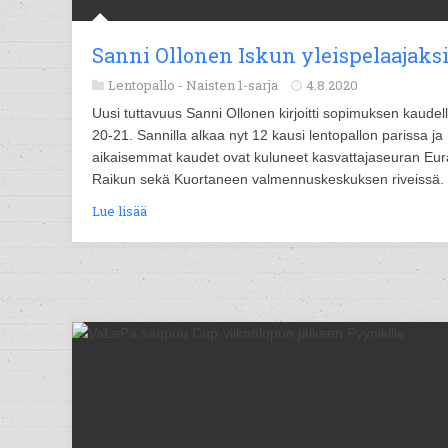
Sanni Ollonen Iskun yleispelaajaks
Lentopallo -
Naisten 1-sarja
4.8.2020
Uusi tuttavuus Sanni Ollonen kirjoitti sopimuksen kaudel
20-21. Sannilla alkaa nyt 12 kausi lentopallon parissa ja
aikaisemmat kaudet ovat kuluneet kasvattajaseuran Eu
Raikun sekä Kuortaneen valmennuskeskuksen riveissä.
Lue lisää