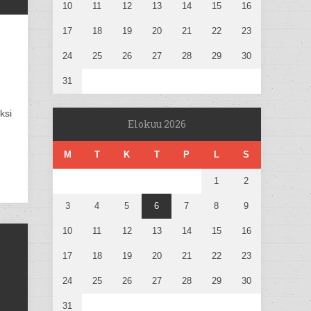
10
11
12
13
14
15
16
17
18
19
20
21
22
23
24
25
26
27
28
29
30
31
ksi
Elokuu 2026
M
T
K
T
P
L
S
1
2
3
4
5
6
7
8
9
10
11
12
13
14
15
16
17
18
19
20
21
22
23
24
25
26
27
28
29
30
31