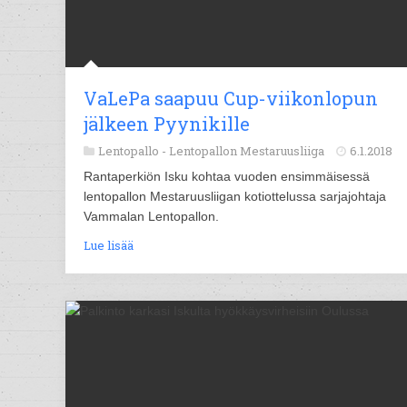
VaLePa saapuu Cup-viikonlopun
jälkeen Pyynikille
Lentopallo -
Lentopallon Mestaruusliiga
6.1.2018
Rantaperkiön Isku kohtaa vuoden ensimmäisessä
lentopallon Mestaruusliigan kotiottelussa sarjajohtaja
Vammalan Lentopallon.
Lue lisää