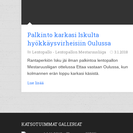
Palkinto karkasi Iskulta
hyökkäysvirheisiin Oulussa
Lentopallo -
Lentopallon Mestaruusliiga
3.1.2018
Rantaperkiön Isku jäi ilman palkintoa lentopallon
Mestaruusliigan ottelussa Ettaa vastaan Oulussa, kun
kolmannen erän loppu karkasi käsistä.
Lue lisää
KATSOTUIMMAT GALLERIAT