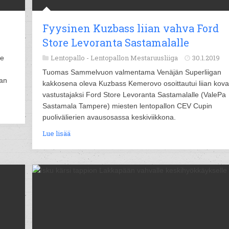
i
Fyysinen Kuzbass liian vahva Ford
Store Levoranta Sastamalalle
Lentopallo -
Lentopallon Mestaruusliiga
30.1.2019
le
Tuomas Sammelvuon valmentama Venäjän Superliigan
ran
kakkosena oleva Kuzbass Kemerovo osoittautui liian kova
vastustajaksi Ford Store Levoranta Sastamalalle (ValePa
Sastamala Tampere) miesten lentopallon CEV Cupin
puolivälierien avausosassa keskiviikkona.
Lue lisää