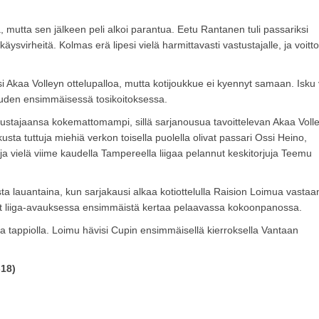
, mutta sen jälkeen peli alkoi parantua. Eetu Rantanen tuli passariksi
kkäysvirheitä. Kolmas erä lipesi vielä harmittavasti vastustajalle, ja voitt
ksi Akaa Volleyn ottelupalloa, mutta kotijoukkue ei kyennyt samaan. Isku 
kauden ensimmäisessä tosikoitoksessa.
stustajaansa kokemattomampi, sillä sarjanousua tavoittelevan Akaa Voll
kusta tuttuja miehiä verkon toisella puolella olivat passari Ossi Heino,
 ja vielä viime kaudella Tampereella liigaa pelannut keskitorjuja Teemu
a lauantaina, kun sarjakausi alkaa kotiottelulla Raision Loimua vastaa
vat liiga-avauksessa ensimmäistä kertaa pelaavassa kokoonpanossa.
a tappiolla. Loimu hävisi Cupin ensimmäisellä kierroksella Vantaan
-18)