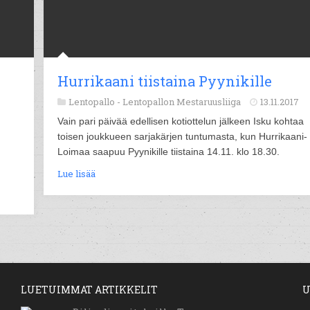
Hurrikaani tiistaina Pyynikille
Lentopallo -
Lentopallon Mestaruusliiga
13.11.2017
Vain pari päivää edellisen kotiottelun jälkeen Isku kohtaa
toisen joukkueen sarjakärjen tuntumasta, kun Hurrikaani-
Loimaa saapuu Pyynikille tiistaina 14.11. klo 18.30.
Lue lisää
LUETUIMMAT ARTIKKELIT
U