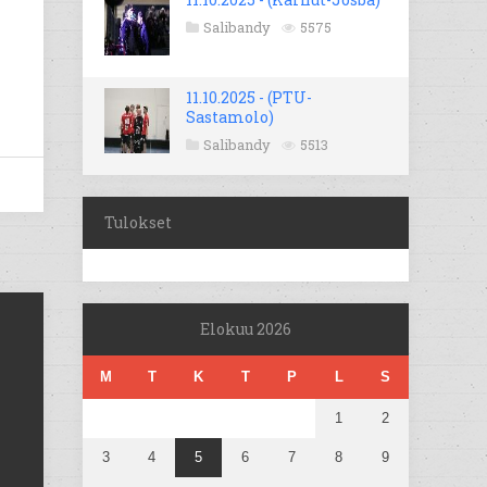
Salibandy
5575
11.10.2025 - (PTU-
Sastamolo)
Salibandy
5513
Tulokset
Elokuu 2026
M
T
K
T
P
L
S
1
2
3
4
5
6
7
8
9