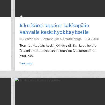
Isku kärsi tappion Lakkapään
vahvalle keskihyökkäykselle
Lentopallo -
Lentopallon Mestaruusliiga
4.1.2018
Team Lakkapään keskihyökkäys oli liian kova Iskulle
Rovaniemellä pelatussa lentopallon Mestaruusliigan
ottelussa.
Lue lisää