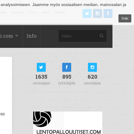
 analysoimiseen. Jaamme myös sosiaalisen median, mainosalan ja
äjoki
Tampere
Turku
Vaasa
Vantaa
Sulje
i.com
Info
1635
895
620
seuraajaa
tykkääjää
seuraajaa
tti