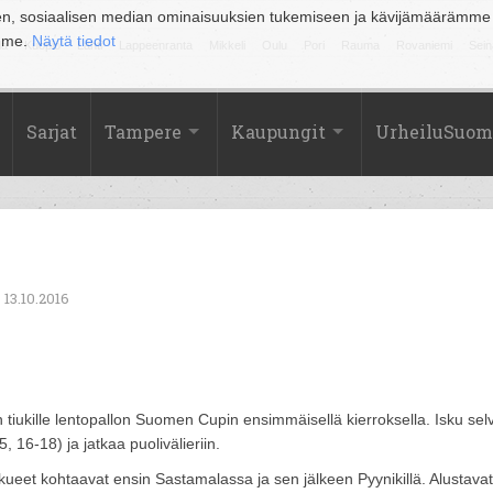
en, sosiaalisen median ominaisuuksien tukemiseen ja kävijämäärämme
amme.
Näytä tiedot
la
Kuopio
Lahti
Lappeenranta
Mikkeli
Oulu
Pori
Rauma
Rovaniemi
Sein
Sarjat
Tampere
Kaupungit
UrheiluSuom
13.10.2016
tiukille lentopallon Suomen Cupin ensimmäisellä kierroksella. Isku selvi
 16-18) ja jatkaa puolivälieriin.
ueet kohtaavat ensin Sastamalassa ja sen jälkeen Pyynikillä. Alustavat