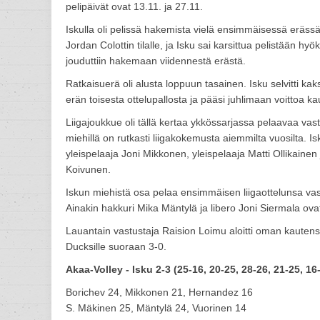
pelipäivät ovat 13.11. ja 27.11.
Iskulla oli pelissä hakemista vielä ensimmäisessä erässä
Jordan Colottin tilalle, ja Isku sai karsittua pelistään hyö
jouduttiin hakemaan viidennestä erästä.
Ratkaisuerä oli alusta loppuun tasainen. Isku selvitti ka
erän toisesta ottelupallosta ja pääsi juhlimaan voittoa 
Liigajoukkue oli tällä kertaa ykkössarjassa pelaavaa va
miehillä on rutkasti liigakokemusta aiemmilta vuosilta. Is
yleispelaaja Joni Mikkonen, yleispelaaja Matti Ollikainen
Koivunen.
Iskun miehistä osa pelaa ensimmäisen liigaottelunsa vast
Ainakin hakkuri Mika Mäntylä ja libero Joni Siermala o
Lauantain vastustaja Raision Loimu aloitti oman kautens
Ducksille suoraan 3-0.
Akaa-Volley - Isku 2-3 (25-16, 20-25, 28-26, 21-25, 16
Borichev 24, Mikkonen 21, Hernandez 16
S. Mäkinen 25, Mäntylä 24, Vuorinen 14