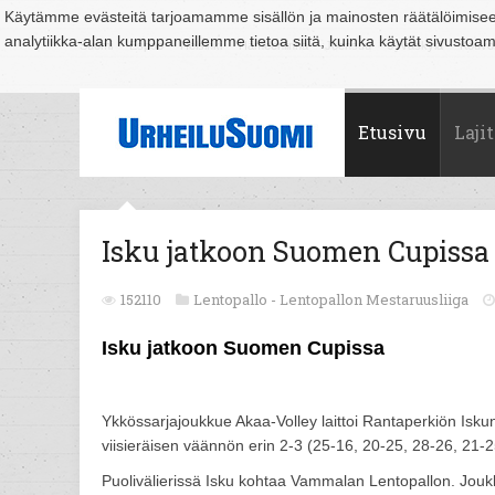
Käytämme evästeitä tarjoamamme sisällön ja mainosten räätälöimise
analytiikka-alan kumppaneillemme tietoa siitä, kuinka käytät sivusto
Suomi
Espoo
Helsinki
Hämeenlinna
Joensuu
Jyväskylä
Kouvo
Etusivu
Lajit
Isku jatkoon Suomen Cupissa
152110
Lentopallo -
Lentopallon Mestaruusliiga
Isku jatkoon Suomen Cupissa
Ykkössarjajoukkue Akaa-Volley laittoi Rantaperkiön Iskun 
viisieräisen väännön erin 2-3 (25-16, 20-25, 28-26, 21-25,
Puolivälierissä Isku kohtaa Vammalan Lentopallon. Joukk