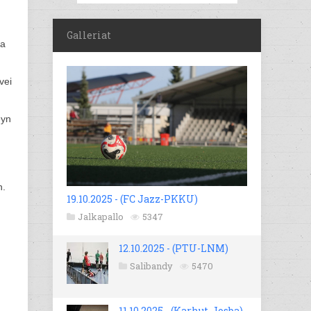
Galleriat
oa
vei
eyn
n.
19.10.2025 - (FC Jazz-PKKU)
Jalkapallo
5347
12.10.2025 - (PTU-LNM)
Salibandy
5470
11.10.2025 - (Karhut-Josba)