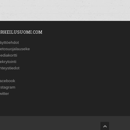
RHEILUSUOMI.COM
äyttöehdot
ietosuojalauseke
ediakortti
ekrytointi
hteystiedot
acebook
nstagram
witter