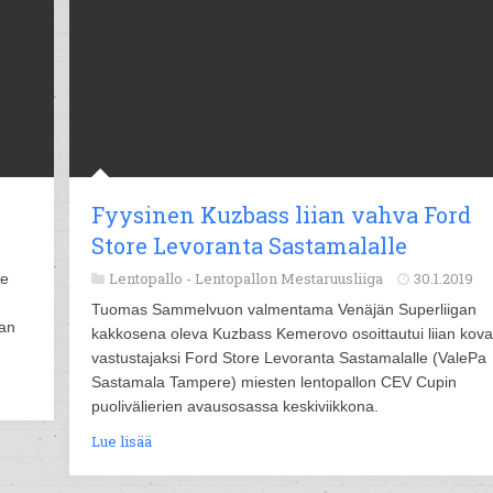
i
Fyysinen Kuzbass liian vahva Ford
Store Levoranta Sastamalalle
Lentopallo -
Lentopallon Mestaruusliiga
30.1.2019
le
Tuomas Sammelvuon valmentama Venäjän Superliigan
ran
kakkosena oleva Kuzbass Kemerovo osoittautui liian kova
vastustajaksi Ford Store Levoranta Sastamalalle (ValePa
Sastamala Tampere) miesten lentopallon CEV Cupin
puolivälierien avausosassa keskiviikkona.
Lue lisää