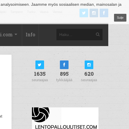
 analysoimiseen. Jaamme myös sosiaalisen median, mainosalan ja
äjoki
Tampere
Turku
Vaasa
Vantaa
Sulje
i.com
Info
1635
895
620
seuraajaa
tykkääjää
seuraajaa
at