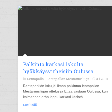
Palkinto karkasi Iskulta
hyökkäysvirheisiin Oulussa
Lentopallo -
Lentopallon Mestaruusliiga
3.1.2018
Rantaperkiön Isku jäi ilman palkintoa lentopallon
Mestaruusliigan ottelussa Ettaa vastaan Oulussa, kun
kolmannen erän loppu karkasi käsistä.
Lue lisää