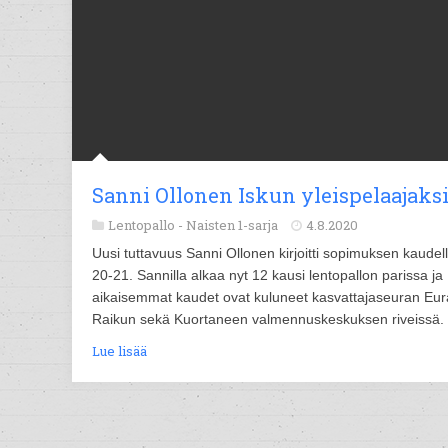
Sanni Ollonen Iskun yleispelaajaks
Lentopallo -
Naisten 1-sarja
4.8.2020
Uusi tuttavuus Sanni Ollonen kirjoitti sopimuksen kaudel
20-21. Sannilla alkaa nyt 12 kausi lentopallon parissa ja
aikaisemmat kaudet ovat kuluneet kasvattajaseuran Eu
Raikun sekä Kuortaneen valmennuskeskuksen riveissä.
Lue lisää