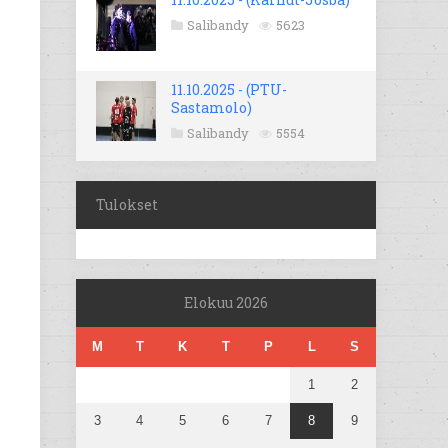
Salibandy
5623
11.10.2025 - (PTU-
Sastamolo)
Salibandy
5554
Tulokset
Elokuu 2026
M
T
K
T
P
L
S
1
2
3
4
5
6
7
8
9