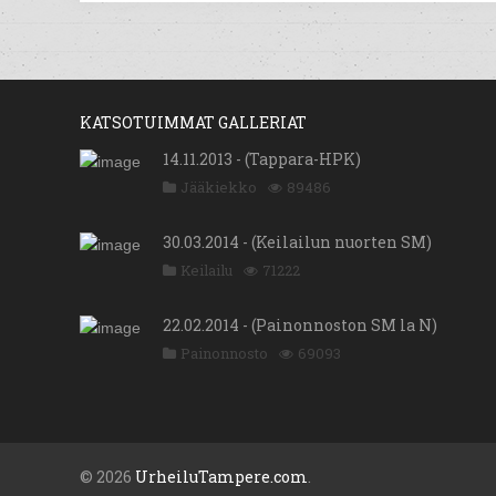
KATSOTUIMMAT GALLERIAT
14.11.2013 - (Tappara-HPK)
Jääkiekko
89486
30.03.2014 - (Keilailun nuorten SM)
Keilailu
71222
22.02.2014 - (Painonnoston SM la N)
Painonnosto
69093
© 2026
UrheiluTampere.com
.