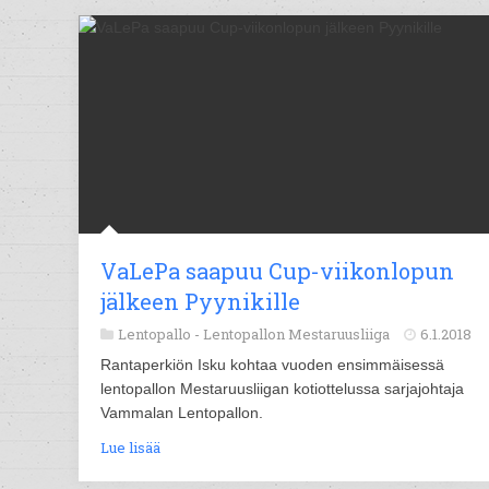
VaLePa saapuu Cup-viikonlopun
jälkeen Pyynikille
Lentopallo -
Lentopallon Mestaruusliiga
6.1.2018
Rantaperkiön Isku kohtaa vuoden ensimmäisessä
lentopallon Mestaruusliigan kotiottelussa sarjajohtaja
Vammalan Lentopallon.
Lue lisää