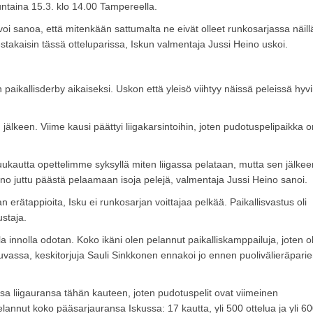
ntaina 15.3. klo 14.00 Tampereella.
 voi sanoa, että mitenkään sattumalta ne eivät olleet runkosarjassa näill
destakaisin tässä otteluparissa, Iskun valmentaja Jussi Heino uskoi.
paikallisderby aikaiseksi. Uskon että yleisö viihtyy näissä peleissä hyvi
jälkeen. Viime kausi päättyi liigakarsintoihin, joten pudotuspelipaikka o
kuukautta opettelimme syksyllä miten liigassa pelataan, mutta sen jälkee
no juttu päästä pelaamaan isoja pelejä, valmentaja Jussi Heino sanoi.
erätappioita, Isku ei runkosarjan voittajaa pelkää. Paikallisvastus oli
staja.
a innolla odotan. Koko ikäni olen pelannut paikalliskamppailuja, joten ol
vassa, keskitorjuja Sauli Sinkkonen ennakoi jo ennen puolivälieräpari
sa liigauransa tähän kauteen, joten pudotuspelit ovat viimeinen
annut koko pääsarjauransa Iskussa: 17 kautta, yli 500 ottelua ja yli 6