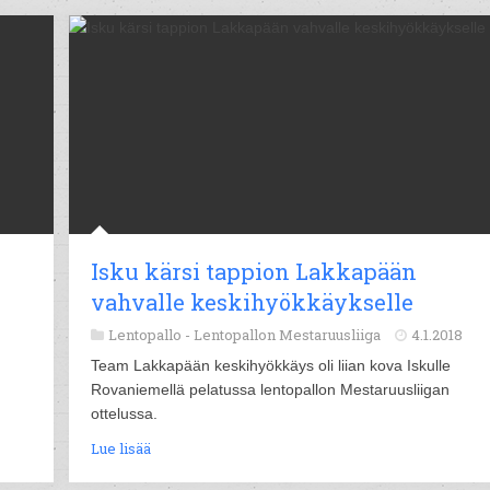
Isku kärsi tappion Lakkapään
vahvalle keskihyökkäykselle
Lentopallo -
Lentopallon Mestaruusliiga
4.1.2018
Team Lakkapään keskihyökkäys oli liian kova Iskulle
Rovaniemellä pelatussa lentopallon Mestaruusliigan
ottelussa.
Lue lisää