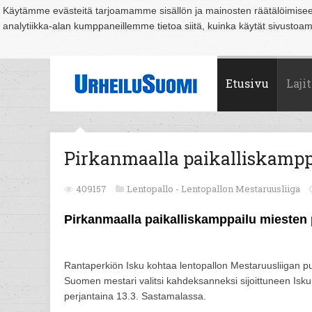
Käytämme evästeitä tarjoamamme sisällön ja mainosten räätälöimise
analytiikka-alan kumppaneillemme tietoa siitä, kuinka käytät sivusto
Suomi
Espoo
Helsinki
Hämeenlinna
Joensuu
Jyväskylä
Kouvo
Etusivu
Lajit
Pirkanmaalla paikalliskamppa
409157
Lentopallo -
Lentopallon Mestaruusliiga
Pirkanmaalla paikalliskamppailu miesten 
Rantaperkiön Isku kohtaa lentopallon Mestaruusliigan pu
Suomen mestari valitsi kahdeksanneksi sijoittuneen Iskun
perjantaina 13.3. Sastamalassa.