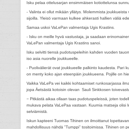
Isku pelaa ottelusarjan ensimmäisen kotiottelunsa sunnu
- Valinta ei ollut mikään yllätys. Molemmista joukkueista
sijoilla. Yleisö varmaan kulkee ahkerasti hallien väliä e
Samaa uskoi VaLePan valmentaja Ugis Krastins.
- Isku on meille hyvä vastustaja, ja saadaan erinomainen 
VaLePan valmentaja Ugis Krastins sanoi.
Isku selvitti tiensä pudotuspeleihin kahden vuoden tauon 
iso asia nuorelle joukkueelle.
- Puolivälierät ovat joukkueelle palkinto kaudesta. Pari 
on menty koko ajan eteenpäin joukkueena. Pojille on hie
Vaikka VaLePa vei kaikki kohtaamiset runkosarjassa ilman 
jopa Äetsästä kotoisin olevan Sauli Sinkkosen toivevastu
− Pitkästä aikaa ollaan taas pudotuspeleissä, joten todell
mukava pelata VaLePaa vastaan. Kuumia matseja olisi lu
selviämistä.
Iskun kapteeni Tuomas Tihinen on ilmoittanut lopettavan
mahdollisuus nähdä ”Tumppi” tositoimissa. Tihinen on pel