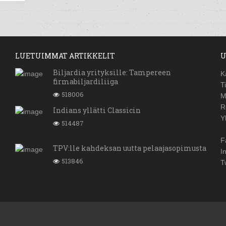
LUETUIMMAT ARTIKKELIT
U
Biljardia yrityksille: Tampereen
K
firmabiljardiliiga
T
518006
M
R
Indians yllätti Classicin
Y
514487
F
TPV:lle kahdeksan uutta pelaajasopimusta
I
513846
T