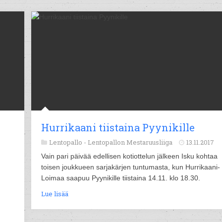
Hurrikaani tiistaina Pyynikille
Lentopallo -
Lentopallon Mestaruusliiga
13.11.2017
Vain pari päivää edellisen kotiottelun jälkeen Isku kohtaa
toisen joukkueen sarjakärjen tuntumasta, kun Hurrikaani-
Loimaa saapuu Pyynikille tiistaina 14.11. klo 18.30.
Lue lisää