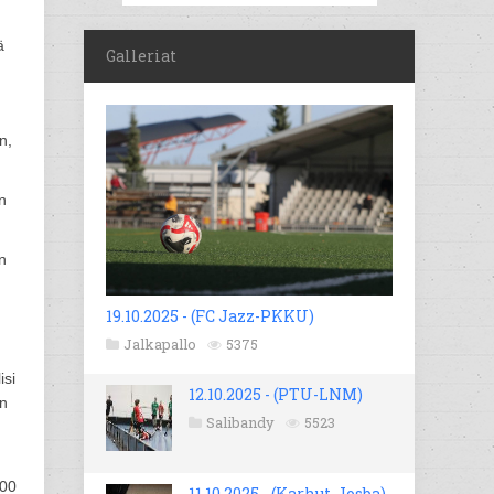
ä
Galleriat
n,
n
n
19.10.2025 - (FC Jazz-PKKU)
Jalkapallo
5375
isi
12.10.2025 - (PTU-LNM)
en
Salibandy
5523
000
11.10.2025 - (Karhut-Josba)