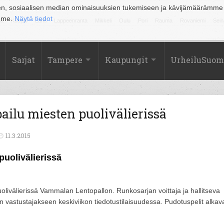
en, sosiaalisen median ominaisuuksien tukemiseen ja kävijämäärämme
amme.
Näytä tiedot
la
Kuopio
Lahti
Lappeenranta
Mikkeli
Oulu
Pori
Rauma
Rovaniemi
Sein
Sarjat
Tampere
Kaupungit
UrheiluSuom
ilu miesten puolivälierissä
11.3.2015
puolivälierissä
olivälierissä Vammalan Lentopallon. Runkosarjan voittaja ja hallitseva
 vastustajakseen keskiviikon tiedotustilaisuudessa. Pudotuspelit alkav