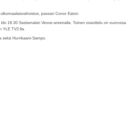
 ulkomaalaisvahvistus, passari Conor Eaton.
3. klo 18.30 Sastamalan Vexve-areenalla. Toinen osaottelu on vuorossa
n YLE TV2:lla.
tta sekä Hurrikaani-Sampo.