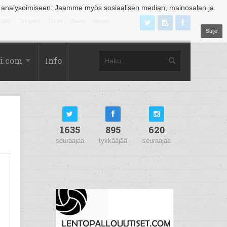
 analysoimiseen. Jaamme myös sosiaalisen median, mainosalan ja
äjoki
Tampere
Turku
Vaasa
Vantaa
Sulje
i.com
Info
1635
895
620
seuraajaa
tykkääjää
seuraajaa