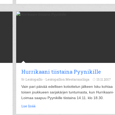
Hurrikaani tiistaina Pyynikille
Lentopallo -
Lentopallon Mestaruusliiga
13.11.2017
Vain pari päivää edellisen kotiottelun jälkeen Isku kohtaa
toisen joukkueen sarjakärjen tuntumasta, kun Hurrikaani-
Loimaa saapuu Pyynikille tiistaina 14.11. klo 18.30.
Lue lisää