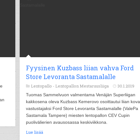
i
Fyysinen Kuzbass liian vahva Ford
Store Levoranta Sastamalalle
Lentopallo -
Lentopallon Mestaruusliiga
30.1.2019
le
Tuomas Sammelvuon valmentama Venäjän Superliigan
ran
kakkosena oleva Kuzbass Kemerovo osoittautui liian kova
vastustajaksi Ford Store Levoranta Sastamalalle (ValePa
Sastamala Tampere) miesten lentopallon CEV Cupin
puolivälierien avausosassa keskiviikkona.
Lue lisää