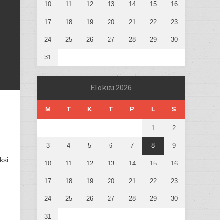
10
11
12
13
14
15
16
17
18
19
20
21
22
23
24
25
26
27
28
29
30
31
Elokuu 2026
M
T
K
T
P
L
S
1
2
3
4
5
6
7
8
9
ksi
10
11
12
13
14
15
16
17
18
19
20
21
22
23
24
25
26
27
28
29
30
31