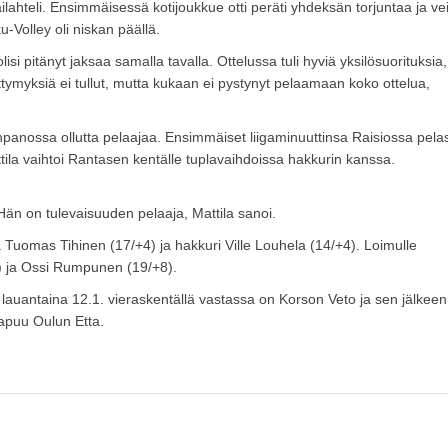
ahteli. Ensimmäisessä kotijoukkue otti peräti yhdeksän torjuntaa ja ve
-Volley oli niskan päällä.
lisi pitänyt jaksaa samalla tavalla. Ottelussa tuli hyviä yksilösuorituksia,
tymyksiä ei tullut, mutta kukaan ei pystynyt pelaamaan koko ottelua,
onpanossa ollutta pelaajaa. Ensimmäiset liigaminuuttinsa Raisiossa pelas
ila vaihtoi Rantasen kentälle tuplavaihdoissa hakkurin kanssa.
. Hän on tulevaisuuden pelaaja, Mattila sanoi.
a Tuomas Tihinen (17/+4) ja hakkuri Ville Louhela (14/+4). Loimulle
12) ja Ossi Rumpunen (19/+8).
lauantaina 12.1. vieraskentällä vastassa on Korson Veto ja sen jälkeen
aapuu Oulun Etta.