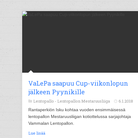
VaLePa saapuu Cup-viikonlopun
jälkeen Pyynikille
Lentopallo -
Lentopallon Mestaruusliiga
6.1.2018
Rantaperkiön Isku kohtaa vuoden ensimmäisessä
lentopallon Mestaruusliigan kotiottelussa sarjajohtaja
Vammalan Lentopallon.
Lue lisää