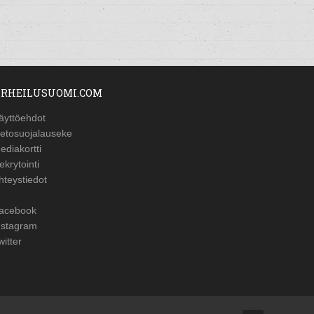
RHEILUSUOMI.COM
äyttöehdot
ietosuojalauseke
ediakortti
ekrytointi
hteystiedot
acebook
nstagram
witter