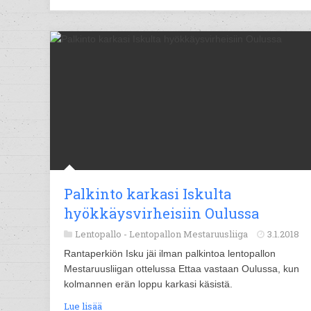
Palkinto karkasi Iskulta
hyökkäysvirheisiin Oulussa
Lentopallo -
Lentopallon Mestaruusliiga
3.1.2018
Rantaperkiön Isku jäi ilman palkintoa lentopallon
Mestaruusliigan ottelussa Ettaa vastaan Oulussa, kun
kolmannen erän loppu karkasi käsistä.
Lue lisää