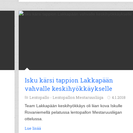
Isku kärsi tappion Lakkapään
vahvalle keskihyökkäykselle
Lentopallo -
Lentopallon Mestaruusliiga
4.1.2018
Team Lakkapään keskihyökkäys oli liian kova Iskulle
Rovaniemellä pelatussa lentopallon Mestaruusliigan
ottelussa.
Lue lisää