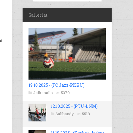
i
Galleriat
i
19.10.2025 - (FC Jazz-PKKU)
Jalkapallo
5370
12.10.2025 - (PTU-LNM)
Salibandy
5518
11.10.2025 - (Karhut-Josba)