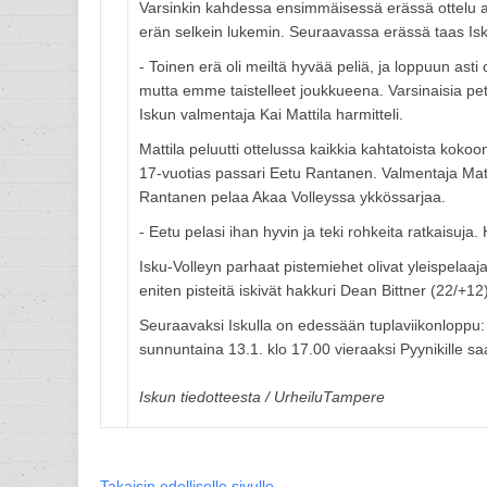
Varsinkin kahdessa ensimmäisessä erässä ottelu ail
erän selkein lukemin. Seuraavassa erässä taas Isku
- Toinen erä oli meiltä hyvää peliä, ja loppuun asti o
mutta emme taistelleet joukkueena. Varsinaisia pet
Iskun valmentaja Kai Mattila harmitteli.
Mattila peluutti ottelussa kaikkia kahtatoista koko
17-vuotias passari Eetu Rantanen. Valmentaja Matt
Rantanen pelaa Akaa Volleyssa ykkössarjaa.
- Eetu pelasi ihan hyvin ja teki rohkeita ratkaisuja
Isku-Volleyn parhaat pistemiehet olivat yleispelaaj
eniten pisteitä iskivät hakkuri Dean Bittner (22/+
Seuraavaksi Iskulla on edessään tuplaviikonloppu: 
sunnuntaina 13.1. klo 17.00 vieraaksi Pyynikille s
Iskun tiedotteesta / UrheiluTampere
Takaisin edelliselle sivulle