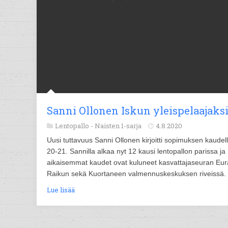
Sanni Ollonen Iskun yleispelaajaks
Lentopallo -
Naisten 1-sarja
4.8.2020
Uusi tuttavuus Sanni Ollonen kirjoitti sopimuksen kaudel
20-21. Sannilla alkaa nyt 12 kausi lentopallon parissa ja
aikaisemmat kaudet ovat kuluneet kasvattajaseuran Eu
Raikun sekä Kuortaneen valmennuskeskuksen riveissä.
Lue lisää