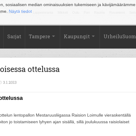
en, sosiaalisen median ominaisuuksien tukemiseen ja kävijämäärämme
amme.
Näytä tiedot
la
Kuopio
Lahti
Lappeenranta
Mikkeli
Oulu
Pori
Rauma
Rovaniemi
Sein
Sarjat
Tampere
Kaupungit
UrheiluSuom
oisessa ottelussa
3.1.2013
ottelussa
ttelun lentopallon Mestaruusliigassa Raision Loimulle vieraskentällä
ton jo toistamiseen lyhyen ajan sisällä, sillä joulukuussa raisiolaiset