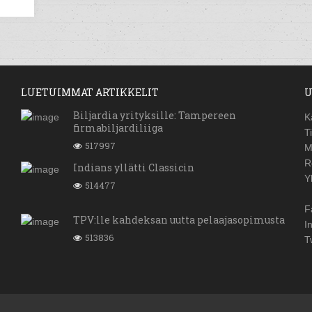
LUETUIMMAT ARTIKKELIT
U
Biljardia yrityksille: Tampereen
K
firmabiljardiliiga
T
517997
M
R
Indians yllätti Classicin
Y
514477
F
TPV:lle kahdeksan uutta pelaajasopimusta
I
513836
T