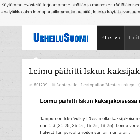
Käytämme evästeitä tarjoamamme sisällön ja mainosten räätälöimise
analytiikka-alan kumppaneillemme tietoa siitä, kuinka käytät sivusto
Suomi
Espoo
Helsinki
Hämeenlinna
Joensuu
Jyväskylä
Kouvo
Etusivu
Lajit
Loimu päihitti Iskun kaksijak
501739
Lentopallo -
Lentopallon Mestaruusliiga
Loimu päihitti Iskun kaksijakoisessa 
Tampereen Isku-Volley hävisi melko kaksijakoisen o
erin 1-3 (21-25, 25-16, 15-25, 18-25). Loimu vei voi
hakivat Tampereelta voiton samoin numeroin.