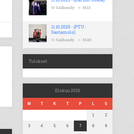
Salibandy
5613
11.10.2025 - (PTU-
Sastamolo)
Salibandy
5549
Tulokset
Elokuu 2026
M
T
K
T
P
L
S
1
2
3
4
5
6
7
8
9