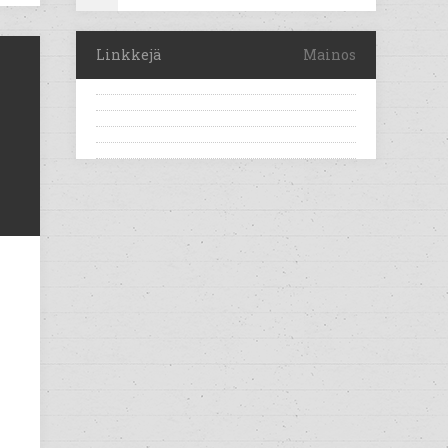
Linkkejä
Mainos