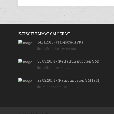
KATSOTUIMMAT GALLERIAT
14.11.2013 - (Tappara-HPK)
Jääkiekko
89486
30.03.2014 - (Keilailun nuorten SM)
Keilailu
71217
22.02.2014 - (Painonnoston SM la N)
Painonnosto
69092