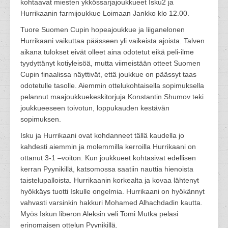
kohtaavat miesten ykkössarjajoukkueet Isku2 ja
Hurrikaanin farmijoukkue Loimaan Jankko klo 12.00.
Tuore Suomen Cupin hopeajoukkue ja liiganelonen
Hurrikaani vaikuttaa päässeen yli vaikeista ajoista. Talven
aikana tulokset eivät olleet aina odotetut eikä peli-ilme
tyydyttänyt kotiyleisöä, mutta viimeistään otteet Suomen
Cupin finaalissa näyttivät, että joukkue on päässyt taas
odotetulle tasolle. Aiemmin ottelukohtaisella sopimuksella
pelannut maajoukkuekeskitorjuja Konstantin Shumov teki
joukkueeseen toivotun, loppukauden kestävän
sopimuksen.
Isku ja Hurrikaani ovat kohdanneet tällä kaudella jo
kahdesti aiemmin ja molemmilla kerroilla Hurrikaani on
ottanut 3-1 –voiton. Kun joukkueet kohtasivat edellisen
kerran Pyynikillä, katsomossa saatiin nauttia hienoista
taistelupalloista. Hurrikaanin korkealta ja kovaa lähtenyt
hyökkäys tuotti Iskulle ongelmia. Hurrikaani on hyökännyt
vahvasti varsinkin hakkuri Mohamed Alhachdadin kautta.
Myös Iskun liberon Aleksin veli Tomi Mutka pelasi
erinomaisen ottelun Pyynikillä.