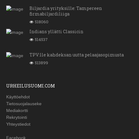
Biljardia yrityksille: Tampereen
firmabiljardiliiga
518060
Indians yllätti Classicin
514537
TPV:lle kahdeksan uutta pelaajasopimusta
513899
URHEILUSUOMI.COM
Käyttöehdot
Tietosuojalauseke
Mediakortti
Rekrytointi
Yhteystiedot
Facebook