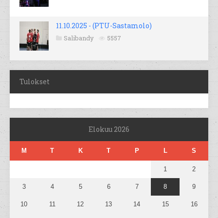
11.10.2025 - (PTU-Sastamolo)
Salibandy
5557
Tulokset
Elokuu 2026
M
T
K
T
P
L
S
1
2
3
4
5
6
7
8
9
10
11
12
13
14
15
16