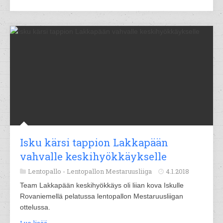
Isku kärsi tappion Lakkapään
vahvalle keskihyökkäykselle
Lentopallo -
Lentopallon Mestaruusliiga
4.1.2018
Team Lakkapään keskihyökkäys oli liian kova Iskulle
Rovaniemellä pelatussa lentopallon Mestaruusliigan
ottelussa.