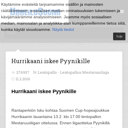
Käytämme evästeitä tarjoamamme sisällön ja mainosten
räätälöimiseen, sosiaalisen median ominaisuuksien tukemiseen ja
kävijämäärämme analysoimiseen. Jaamme myös sosiaalisen
median, mainosalan ja analytiikka-alan kumppaneillemme tietoa siitä,
kuinka käytät sivustoamme.
Näytä tiedot
Sulje
Hurrikaani iskee Pyynikille
276957
Lentopallo -
Lentopallon Mestaruusliiga
11.2.2016
Hurrikaani iskee Pyynikille
Rantaperkiön Isku kohtaa Suomen Cup-hopeajoukkue
Hurrikaanin lauantaina 13.2. klo 17.00 lentopallon
Mestaruusliigan ottelussa. Ennen liigaottelua Pyynikillä