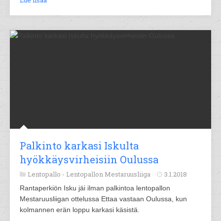
Lue lisää
Palkinto karkasi Iskulta
hyökkäysvirheisiin Oulussa
Lentopallo -
Lentopallon Mestaruusliiga
3.1.2018
Rantaperkiön Isku jäi ilman palkintoa lentopallon
Mestaruusliigan ottelussa Ettaa vastaan Oulussa, kun
kolmannen erän loppu karkasi käsistä.