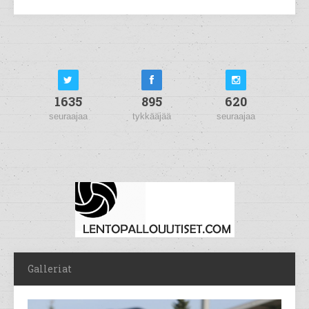
1635
895
620
seuraajaa
tykkääjää
seuraajaa
Galleriat