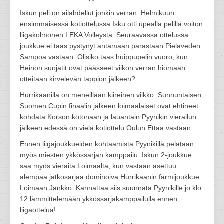
Iskun peli on ailahdellut jonkin verran. Helmikuun
ensimmäisessä kotiottelussa Isku otti upealla pelillä voiton
liigakolmonen LEKA Volleysta. Seuraavassa ottelussa
joukkue ei taas pystynyt antamaan parastaan Pielaveden
Sampoa vastaan. Olisiko taas huippupelin vuoro, kun
Heinon suojatit ovat päässeet viikon verran hiomaan
otteitaan kirvelevän tappion jälkeen?
Hurrikaanilla on meneillään kiireinen viikko. Sunnuntaisen
Suomen Cupin finaalin jälkeen loimaalaiset ovat ehtineet
kohdata Korson kotonaan ja lauantain Pyynikin vierailun
jälkeen edessä on vielä kotiottelu Oulun Ettaa vastaan.
Ennen liigajoukkueiden kohtaamista Pyynikillä pelataan
myös miesten ykkössarjan kamppailu. Iskun 2-joukkue
saa myös vieraita Loimaalta, kun vastaan asettuu
alempaa jatkosarjaa dominoiva Hurrikaanin farmijoukkue
Loimaan Jankko. Kannattaa siis suunnata Pyynikille jo klo
12 lämmittelemään ykkössarjakamppailulla ennen
liigaottelua!