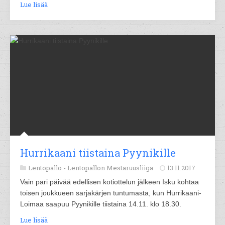
Lue lisää
Hurrikaani tiistaina Pyynikille
Lentopallo -
Lentopallon Mestaruusliiga
13.11.2017
Vain pari päivää edellisen kotiottelun jälkeen Isku kohtaa
toisen joukkueen sarjakärjen tuntumasta, kun Hurrikaani-
Loimaa saapuu Pyynikille tiistaina 14.11. klo 18.30.
Lue lisää