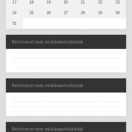
17
18
19
20
21
22
23
24
25
26
27
28
29
30
31
Kertoimet.com veikkausvinkkejä
Kertoimet.com veikkausvinkkejä
Kertoimet.com veikkausvinkkejä