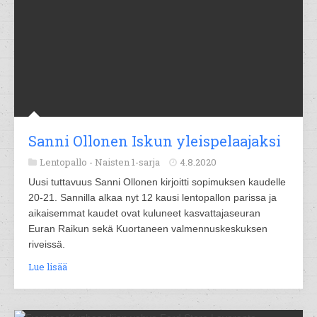
Sanni Ollonen Iskun yleispelaajaksi
Lentopallo -
Naisten 1-sarja
4.8.2020
Uusi tuttavuus Sanni Ollonen kirjoitti sopimuksen kaudelle
20-21. Sannilla alkaa nyt 12 kausi lentopallon parissa ja
aikaisemmat kaudet ovat kuluneet kasvattajaseuran
Euran Raikun sekä Kuortaneen valmennuskeskuksen
riveissä.
Lue lisää