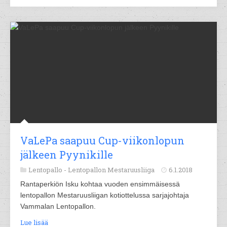
VaLePa saapuu Cup-viikonlopun
jälkeen Pyynikille
Lentopallo -
Lentopallon Mestaruusliiga
6.1.2018
Rantaperkiön Isku kohtaa vuoden ensimmäisessä
lentopallon Mestaruusliigan kotiottelussa sarjajohtaja
Vammalan Lentopallon.
Lue lisää