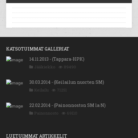
KATSOTUIMMAT GALLERIAT
14.11.2013 - (Tappara-HPK)
Jääkiekko
89490
30.03.2014 - (Keilailun nuorten SM)
Keilailu
71251
22.02.2014 - (Painonnoston SM la N)
Painonnosto
69110
LUETUIMMAT ARTIKKELIT