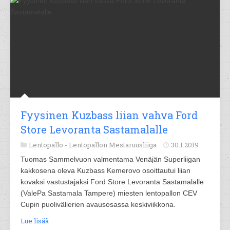
Fyysinen Kuzbass liian vahva Ford
Store Levoranta Sastamalalle
Lentopallo -
Lentopallon Mestaruusliiga
30.1.2019
Tuomas Sammelvuon valmentama Venäjän Superliigan
kakkosena oleva Kuzbass Kemerovo osoittautui liian
kovaksi vastustajaksi Ford Store Levoranta Sastamalalle
(ValePa Sastamala Tampere) miesten lentopallon CEV
Cupin puolivälierien avausosassa keskiviikkona.
Lue lisää