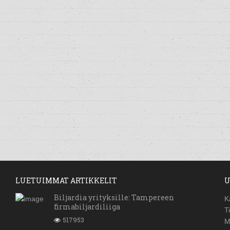
LUETUIMMAT ARTIKKELIT
U
Biljardia yrityksille: Tampereen
K
firmabiljardiliiga
T
517953
M