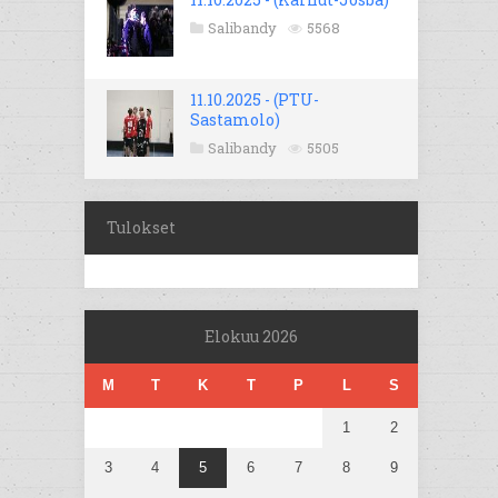
Salibandy
5568
11.10.2025 - (PTU-
Sastamolo)
Salibandy
5505
Tulokset
Elokuu 2026
M
T
K
T
P
L
S
1
2
3
4
5
6
7
8
9