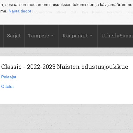
en, sosiaalisen median ominaisuuksien tukemiseen ja kävijämäärämme
amme.
Näytä tiedot
la
Kuopio
Lahti
Lappeenranta
Mikkeli
Oulu
Pori
Rauma
Rovaniemi
Sein
Sarjat
Tampere
Kaupungit
UrheiluSuom
Classic - 2022-2023 Naisten edustusjoukkue
Pelaajat
Ottelut