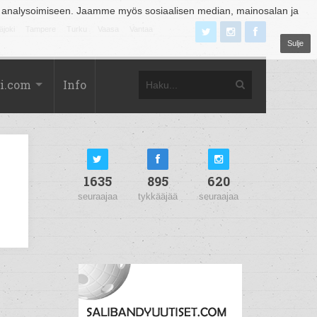
 analysoimiseen. Jaamme myös sosiaalisen median, mainosalan ja
äjoki
Tampere
Turku
Vaasa
Vantaa
Sulje
i.com
Info
1635
895
620
seuraajaa
tykkääjää
seuraajaa