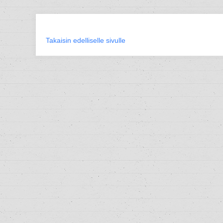
Takaisin edelliselle sivulle