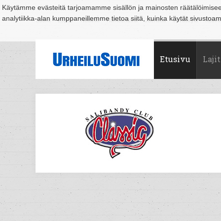
Käytämme evästeitä tarjoamamme sisällön ja mainosten räätälöimise
analytiikka-alan kumppaneillemme tietoa siitä, kuinka käytät sivusto
Suomi
Espoo
Helsinki
Hämeenlinna
Joensuu
Jyväskylä
Kouvo
Etusivu
Lajit