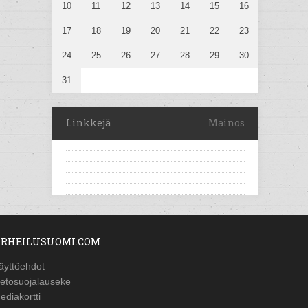
10
11
12
13
14
15
16
17
18
19
20
21
22
23
24
25
26
27
28
29
30
31
Linkkejä
Mainos
RHEILUSUOMI.COM
äyttöehdot
ietosuojalauseke
ediakortti