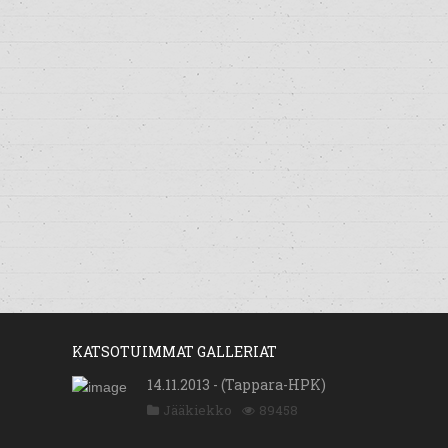
KATSOTUIMMAT GALLERIAT
14.11.2013 - (Tappara-HPK)
Jääkiekko
89458