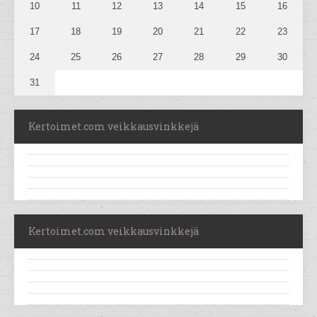
10
11
12
13
14
15
16
17
18
19
20
21
22
23
24
25
26
27
28
29
30
31
Kertoimet.com veikkausvinkkejä
Kertoimet.com veikkausvinkkejä