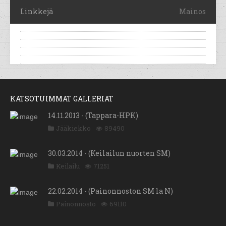
Linkkejä
Mainos
KATSOTUIMMAT GALLERIAT
14.11.2013 - (Tappara-HPK)
Jääkiekko
89490
30.03.2014 - (Keilailun nuorten SM)
Keilailu
71251
22.02.2014 - (Painonnoston SM la N)
Painonnosto
69110