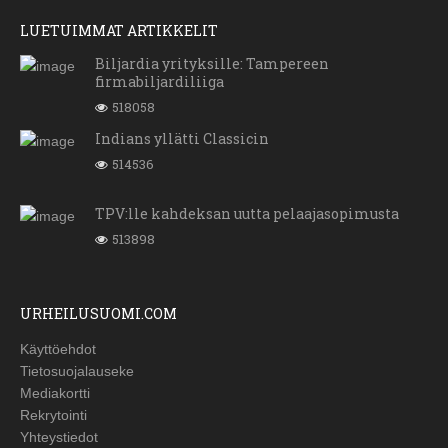
LUETUIMMAT ARTIKKELIT
Biljardia yrityksille: Tampereen
firmabiljardiliiga
518058
Indians yllätti Classicin
514536
TPV:lle kahdeksan uutta pelaajasopimusta
513898
URHEILUSUOMI.COM
Käyttöehdot
Tietosuojalauseke
Mediakortti
Rekrytointi
Yhteystiedot