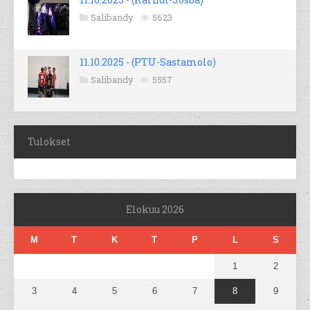
Salibandy
5623
11.10.2025 - (PTU-Sastamolo)
Salibandy
5557
Tulokset
Elokuu 2026
M
T
K
T
P
L
S
1
2
3
4
5
6
7
8
9