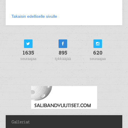
Takaisin edelliselle sivulle
1635
895
620
seuraajaa
tykkääjää
seuraajaa
Galleriat