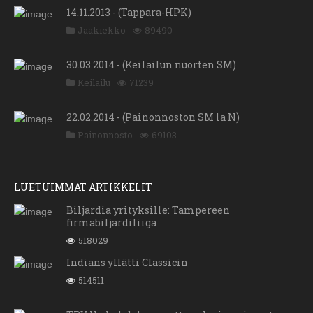
14.11.2013 - (Tappara-HPK)
Jääkiekko
89490
30.03.2014 - (Keilailun nuorten SM)
Keilailu
71239
22.02.2014 - (Painonnoston SM la N)
Painonnosto
69103
LUETUIMMAT ARTIKKELIT
Biljardia yrityksille: Tampereen
firmabiljardiliiga
518029
Indians yllätti Classicin
514511