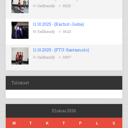
Salibandy
5523
11.10.2025 - (Karhut-Josba)
Salibandy
5623
11.10.2025 - (PTU-Sastamolo)
Salibandy
5557
Tulokset
Elokuu 2026
M
T
K
T
P
L
S