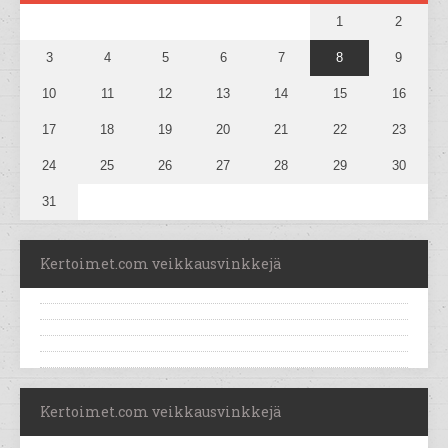
1
2
3
4
5
6
7
8
9
10
11
12
13
14
15
16
17
18
19
20
21
22
23
24
25
26
27
28
29
30
31
Kertoimet.com veikkausvinkkejä
Kertoimet.com veikkausvinkkejä