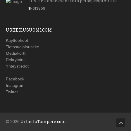
TPV:lle kahdeksan uutta pelaajasopimusta
513869
URHEILUSUOMI.COM
Käyttöehdot
Tietosuojalauseke
Mediakortti
Rekrytointi
Yhteystiedot
Facebook
Instagram
Twitter
© 2026
UrheiluTampere.com
.