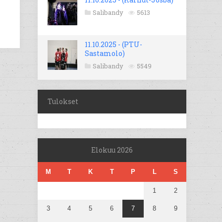
Salibandy
5613
11.10.2025 - (PTU-
Sastamolo)
Salibandy
5549
Tulokset
Elokuu 2026
M
T
K
T
P
L
S
1
2
3
4
5
6
7
8
9