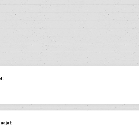
t:
aajat: