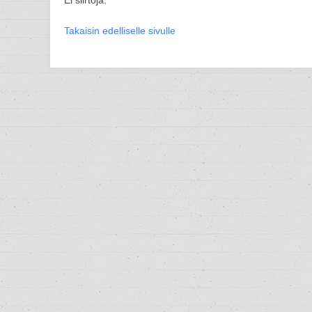
Ei siirtoja.
Takaisin edelliselle sivulle