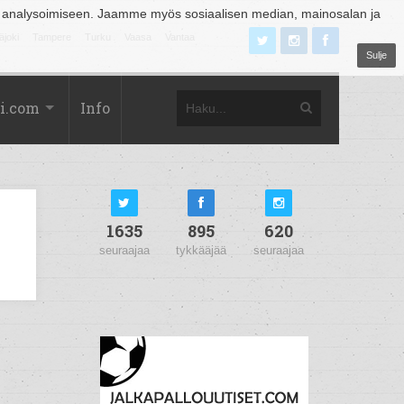
 analysoimiseen. Jaamme myös sosiaalisen median, mainosalan ja
äjoki
Tampere
Turku
Vaasa
Vantaa
Sulje
i.com
Info
1635
895
620
seuraajaa
tykkääjää
seuraajaa