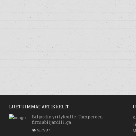
LUETUIMMAT ARTIKKELIT
U
Biljardia yrityksille: Tampereen
K
firmabiljardiliiga
T
517987
M