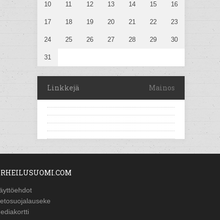
10
11
12
13
14
15
16
17
18
19
20
21
22
23
24
25
26
27
28
29
30
31
Linkkejä
Mainos
RHEILUSUOMI.COM
äyttöehdot
ietosuojalauseke
ediakortti