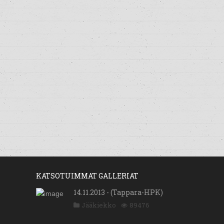
KATSOTUIMMAT GALLERIAT
14.11.2013 - (Tappara-HPK)
Jääkiekko
89476