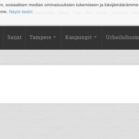
en, sosiaalisen median ominaisuuksien tukemiseen ja kävijämäärämme
amme.
Näytä tiedot
la
Kuopio
Lahti
Lappeenranta
Mikkeli
Oulu
Pori
Rauma
Rovaniemi
Sein
Sarjat
Tampere
Kaupungit
UrheiluSuom