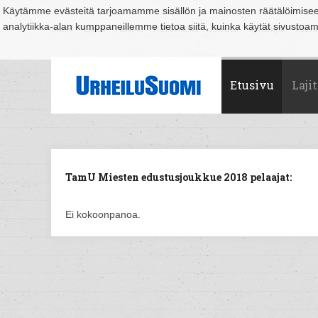
Käytämme evästeitä tarjoamamme sisällön ja mainosten räätälöimise
analytiikka-alan kumppaneillemme tietoa siitä, kuinka käytät sivusto
Suomi
Espoo
Helsinki
Hämeenlinna
Joensuu
Jyväskylä
Kouvo
Etusivu
Lajit
TamU Miesten edustusjoukkue 2018 pelaajat:
Ei kokoonpanoa.