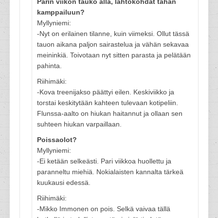
Parin viikon tauko alla, lähtökohdat tähän
kamppailuun?
Myllyniemi:
-Nyt on erilainen tilanne, kuin viimeksi. Ollut tässä
tauon aikana paljon sairastelua ja vähän sekavaa
meininkiä. Toivotaan nyt sitten parasta ja pelätään
pahinta.
Riihimäki:
-Kova treenijakso päättyi eilen. Keskiviikko ja
torstai keskitytään kahteen tulevaan kotipeliin.
Flunssa-aalto on hiukan haitannut ja ollaan sen
suhteen hiukan varpaillaan.
Poissaolot?
Myllyniemi:
-Ei ketään selkeästi. Pari viikkoa huollettu ja
paranneltu miehiä. Nokialaisten kannalta tärkeä
kuukausi edessä.
Riihimäki:
-Mikko Immonen on pois. Selkä vaivaa tällä