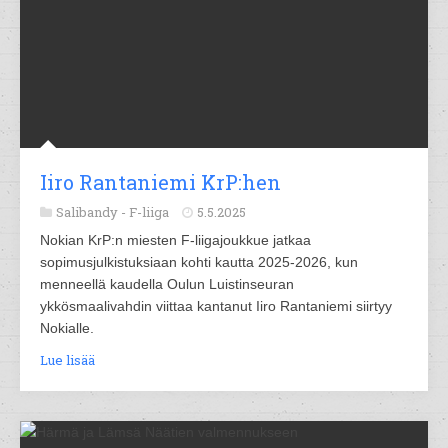
Iiro Rantaniemi KrP:hen
Salibandy -
F-liiga
5.5.2025
Nokian KrP:n miesten F-liigajoukkue jatkaa
sopimusjulkistuksiaan kohti kautta 2025-2026, kun
menneellä kaudella Oulun Luistinseuran
ykkösmaalivahdin viittaa kantanut Iiro Rantaniemi siirtyy
Nokialle.
Lue lisää