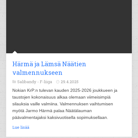
Härmä ja Lämsä Näätien
valmennukseen
Salibandy -
F-liiga
29.4.2025
Nokian KrP:n tulevan kauden 2025-2026 joukkueen ja
taustojen kokonaisuus alkaa olemaan viimeisimpiä
silauksia vaille valmiina. Valmennuksen vaihtumisen
myötä Jarmo Härmä palaa Näätälauman
päävalmentajaksi kaksivuotisella sopimuksellaan.
Lue lisää