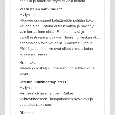
hetkellä ja todellista syytä ei vielä tiedetä.
Vastustajan vahvuudet?
Myllyniemi:
-Koovee onnistunut kehittämään peliään koko
kauden ajan. Kotona erittäin vahva ja hävinnyt
vain kertaalleen siellä. Ei halua hävitä ja
pallollisesti vahva joukkue. Nuorempi veskari ollut
erinomainen tällä kaudella. Ykkösketju vahva. ?
Pöllö? ja Lehtinenkin ovat olleet viime aikoina
kovassa vireessä.
Riihimäki:
-Vahva ykkösketju. Johansson on erittäin kova
kaveri.
Ottelun kulminaatiopisteet?
Myllyniemi:
-Viimeksi oli tasainen peli. Ratkesi
vaihtovirheeseen. Tasapainoinen hyökkäys ja
puolustus ratkaisee.
Riihimäki: