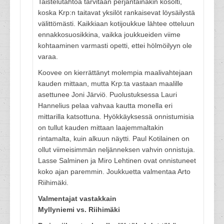
Taistelutahtoa tarvitaan perjantainakin kosolti,
koska Krp:n taitavat yksilöt rankaisevat löysäilystä
välittömästi. Kaikkiaan kotijoukkue lähtee otteluun
ennakkosuosikkina, vaikka joukkueiden viime
kohtaaminen varmasti opetti, ettei hölmöilyyn ole
varaa.
Koovee on kierrättänyt molempia maalivahtejaan
kauden mittaan, mutta Krp:ta vastaan maalille
asettunee Joni Järviö. Puolustuksessa Lauri
Hannelius pelaa vahvaa kautta monella eri
mittarilla katsottuna. Hyökkäyksessä onnistumisia
on tullut kauden mittaan laajemmaltakin
rintamalta, kuin alkuun näytti. Paul Kotilainen on
ollut viimeisimmän neljänneksen vahvin onnistuja.
Lasse Salminen ja Miro Lehtinen ovat onnistuneet
koko ajan paremmin. Joukkuetta valmentaa Arto
Riihimäki.
Valmentajat vastakkain
Myllyniemi vs. Riihimäki