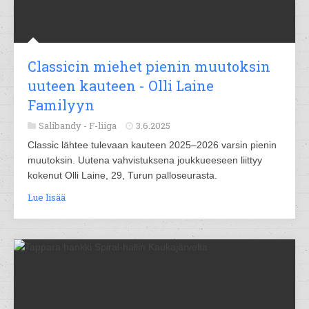
Classicin miehet pienin muutoksin
uuteen kauteen - Olli Laine
Familyyn
Salibandy -
F-liiga
3.6.2025
Classic lähtee tulevaan kauteen 2025–2026 varsin pienin
muutoksin. Uutena vahvistuksena joukkueeseen liittyy
kokenut Olli Laine, 29, Turun palloseurasta.
Lue lisää