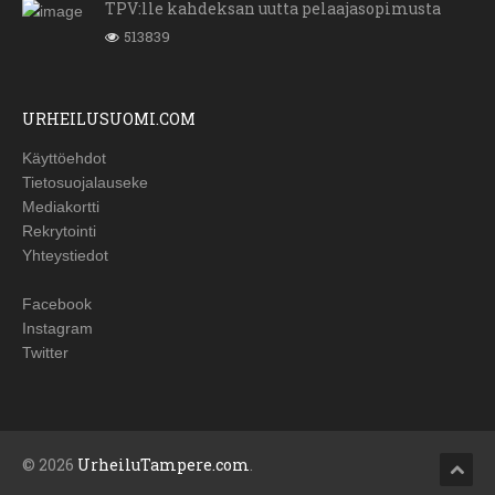
TPV:lle kahdeksan uutta pelaajasopimusta
513839
URHEILUSUOMI.COM
Käyttöehdot
Tietosuojalauseke
Mediakortti
Rekrytointi
Yhteystiedot
Facebook
Instagram
Twitter
© 2026
UrheiluTampere.com
.