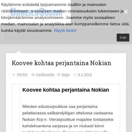
Käytämme evästeitä tarjoamamme sisällön ja mainosten
räätälöimiseen, sosiaalisen median ominaisuuksien tukemiseen ja
kävijämäärämme analysoimiseen. Jaamme myös sosiaalisen
median, mainosalan ja analytiikka-alan kumppaneillemme tietoa siitä,
kuinka käytät sivustoamme.
Näytä tiedot
Sulje
Koovee kohtaa perjantaina Nokian
501511
Salibandy -
F-liiga
8.2.2012
Koovee kohtaa perjantaina Nokian
Miesten edustusjoukkue saa perjantaina
pelattavassa salibandyliigan ottelussa vastaansa
Nokian Krp:n. Vierasjoukkue majailee toistaiseksi
kahdeksantena sarjassa ja on niukasti kiinni