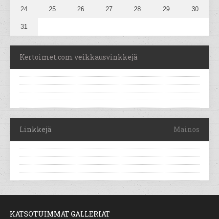
24
25
26
27
28
29
30
31
Kertoimet.com veikkausvinkkejä
Linkkejä
Mainos
KATSOTUIMMAT GALLERIAT