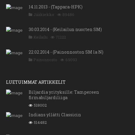
14.11.2013 - (Tappara-HPK)
Jääkiekko
89486
30.03.2014 - (Keilailun nuorten SM)
Keilailu
71222
22.02.2014 - (Painonnoston SM la N)
Painonnosto
69093
LUETUIMMAT ARTIKKELIT
Biljardia yrityksille: Tampereen
firmabiljardiliiga
518002
Indians yllätti Classicin
514482