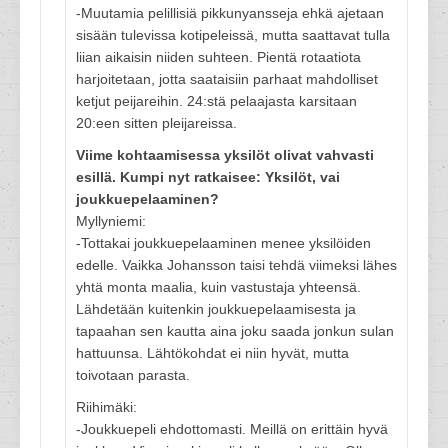
-Muutamia pelillisiä pikkunyansseja ehkä ajetaan
sisään tulevissa kotipeleissä, mutta saattavat tulla
liian aikaisin niiden suhteen. Pientä rotaatiota
harjoitetaan, jotta saataisiin parhaat mahdolliset
ketjut peijareihin. 24:stä pelaajasta karsitaan
20:een sitten pleijareissa.
Viime kohtaamisessa yksilöt olivat vahvasti
esillä. Kumpi nyt ratkaisee: Yksilöt, vai
joukkuepelaaminen?
Myllyniemi:
-Tottakai joukkuepelaaminen menee yksilöiden
edelle. Vaikka Johansson taisi tehdä viimeksi lähes
yhtä monta maalia, kuin vastustaja yhteensä.
Lähdetään kuitenkin joukkuepelaamisesta ja
tapaahan sen kautta aina joku saada jonkun sulan
hattuunsa. Lähtökohdat ei niin hyvät, mutta
toivotaan parasta.
Riihimäki:
-Joukkuepeli ehdottomasti. Meillä on erittäin hyvä