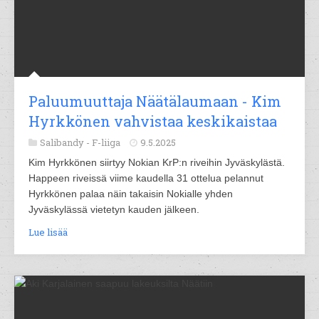
Paluumuuttaja Näätälaumaan - Kim
Hyrkkönen vahvistaa keskikaistaa
Salibandy -
F-liiga
9.5.2025
Kim Hyrkkönen siirtyy Nokian KrP:n riveihin Jyväskylästä.
Happeen riveissä viime kaudella 31 ottelua pelannut
Hyrkkönen palaa näin takaisin Nokialle yhden
Jyväskylässä vietetyn kauden jälkeen.
Lue lisää