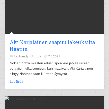
Aki Karjalainen saapuu lakeuksilta
Näätiin
Salibandy -
F-liiga
7.5.2025
Nokian KrP:n miesten edustusjoukkue jatkaa uusien
pelaajien julkaisemisen, kun maalivahti Aki Karjalainen
siirtyy Näätäpaitaan Nurmon Jymystä.
Lue lisää