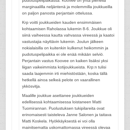
pudotuspelipaikassa. Koovee on yhtä pienellä
marginaalilla neljäntenä ja molemmilla joukkueilla
on paljon panosta perjantain ottelussa.
Krp voitti joukkueiden kauden ensimmäisen
kohtaamisen Raholassa lukemin 8-6. Joukkue oli
siinä vaiheessa kautta vahvassa vireessä ja kaatoi
vastustajia näyttävin lukemin. Joulun jälkeen
nokialaisilla on kuitenkin kulkenut heikommin ja
pudotuspelipaikka ei ole enää mikään selviö.
Perjantain vastus Koovee on kaiken lisäksi yksi
liigan vaikeimmista kotijoukkueista. Krp:n tulisi
saada laajemmin irti miehistöstään, koska tällä
hetkellä ainoa selkeä pelote on vaarallinen
ykkösvitja.
Maalille joukkue asettanee joukkueiden
edellisessä kohtaamisessa loistaneen Matti
Tuomirannan. Puolustuksen tukipilareita ovat
erinomaisesti taisteleva Janne Salonen ja taitava
Matti Koskela. Hyökkäyksestä ei voi olla
mainitsematta uskomattomassa vireessä olevaa