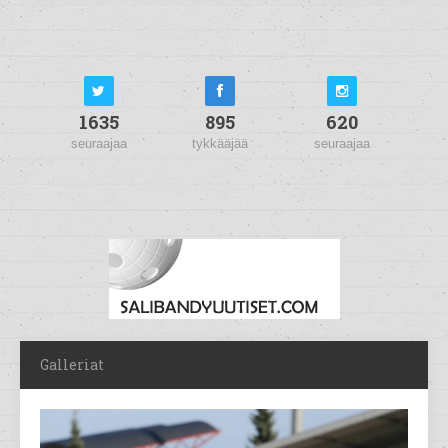
1635
895
620
seuraajaa
tykkääjää
seuraajaa
Galleriat