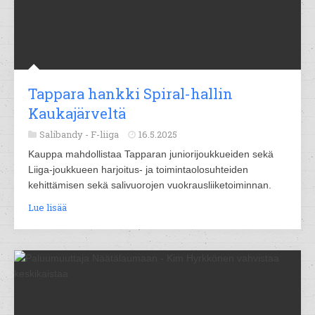
Tappara hankki Spiral-hallin
Kaukajärveltä
Salibandy -
F-liiga
16.5.2025
Kauppa mahdollistaa Tapparan juniorijoukkueiden sekä
Liiga-joukkueen harjoitus- ja toimintaolosuhteiden
kehittämisen sekä salivuorojen vuokrausliiketoiminnan.
Lue lisää