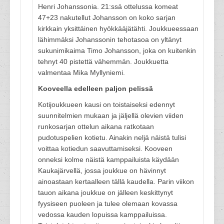
Henri Johanssonia. 21:ssä ottelussa komeat
47+23 nakutellut Johansson on koko sarjan
kirkkain yksittäinen hyökkääjätähti. Joukkueessaan
lähimmäksi Johanssonin tehotasoa on yltänyt
sukunimikaima Timo Johansson, joka on kuitenkin
tehnyt 40 pistettä vähemmän. Joukkuetta
valmentaa Mika Myllyniemi.
Kooveella edelleen paljon pelissä
Kotijoukkueen kausi on toistaiseksi edennyt
suunnitelmien mukaan ja jäljellä olevien viiden
runkosarjan ottelun aikana ratkotaan
pudotuspelien kotietu. Ainakin neljä näistä tulisi
voittaa kotiedun saavuttamiseksi. Kooveen
onneksi kolme näistä kamppailuista käydään
Kaukajärvellä, jossa joukkue on hävinnyt
ainoastaan kertaalleen tällä kaudella. Parin viikon
tauon aikana joukkue on jälleen keskittynyt
fyysiseen puoleen ja tulee olemaan kovassa
vedossa kauden lopuissa kamppailuissa.