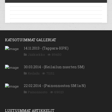
KATSOTUIMMAT GALLERIAT
14.11.2013 - (Tappara-HPK)
Jääkiekko
89450
30.03.2014 - (Keilailun nuorten SM)
Keilailu
71152
22.02.2014 - (Painonnoston SM la N)
Painonnosto
69023
LUETUIMMAT ARTIKKELIT