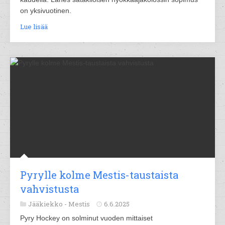
on yksivuotinen.
Lue lisää
Pyrylle kolme Mestis-taustaista
vahvistusta
Jääkiekko -
Mestis
6.6.2025
Pyry Hockey on solminut vuoden mittaiset