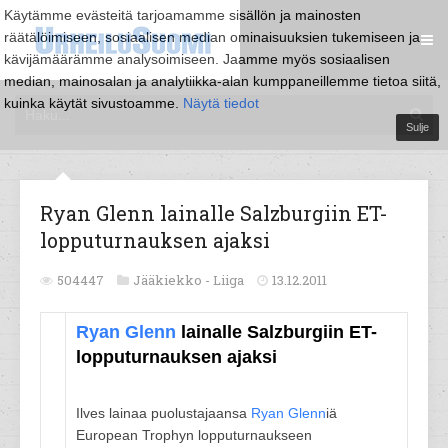
Käytämme evästeitä tarjoamamme sisällön ja mainosten
räätälöimiseen, sosiaalisen median ominaisuuksien tukemiseen ja
kävijämäärämme analysoimiseen. Jaamme myös sosiaalisen
median, mainosalan ja analytiikka-alan kumppaneillemme tietoa siitä,
kuinka käytät sivustoamme.
Näytä tiedot
Sulje
Ryan Glenn lainalle Salzburgiin ET-
lopputurnauksen ajaksi
504447
Jääkiekko -
Liiga
13.12.2011
Ryan Glenn
lainalle Salzburgiin ET-
lopputurnauksen ajaksi
Ilves lainaa puolustajaansa
Ryan Glenn
iä
European Trophyn lopputurnaukseen