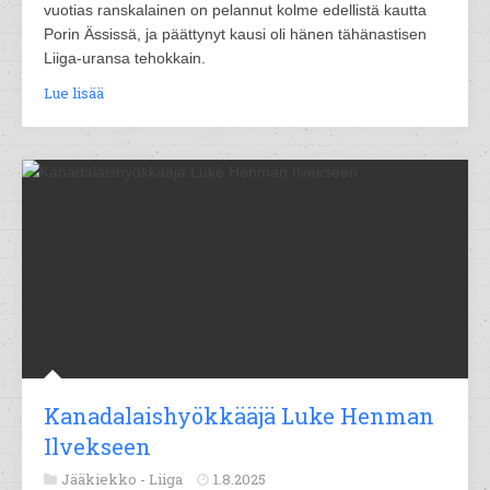
vuotias ranskalainen on pelannut kolme edellistä kautta
Porin Ässissä, ja päättynyt kausi oli hänen tähänastisen
Liiga-uransa tehokkain.
Lue lisää
Kanadalaishyökkääjä Luke Henman
Ilvekseen
Jääkiekko -
Liiga
1.8.2025