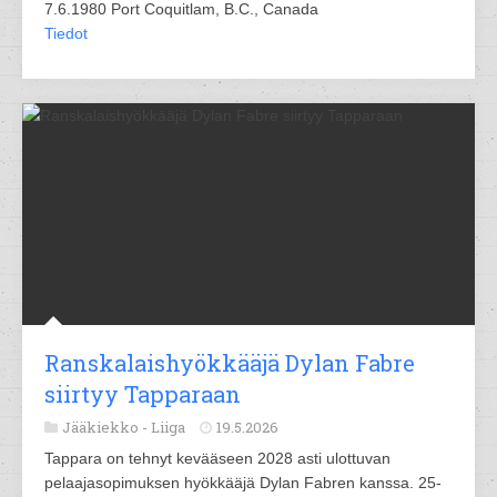
7.6.1980 Port Coquitlam, B.C., Canada
Tiedot
Ranskalaishyökkääjä Dylan Fabre
siirtyy Tapparaan
Jääkiekko -
Liiga
19.5.2026
Tappara on tehnyt kevääseen 2028 asti ulottuvan
pelaajasopimuksen hyökkääjä Dylan Fabren kanssa. 25-