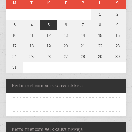
M
T
K
T
P
L
S
1
2
3
4
5
6
7
8
9
10
11
12
13
14
15
16
17
18
19
20
21
22
23
24
25
26
27
28
29
30
31
Kertoimet.com veikkausvinkkejä
Kertoimet.com veikkausvinkkejä