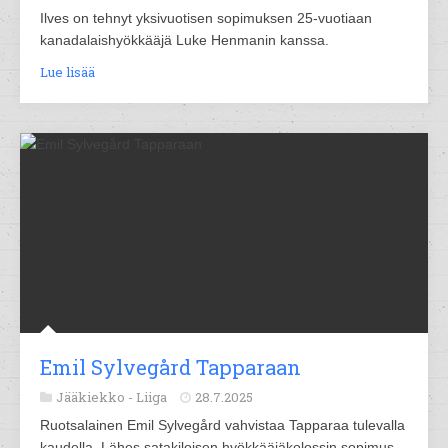
Ilves on tehnyt yksivuotisen sopimuksen 25-vuotiaan
kanadalaishyökkääjä Luke Henmanin kanssa.
Lue lisää
Emil Sylvegård Tapparaan
Jääkiekko -
Liiga
28.7.2025
Ruotsalainen Emil Sylvegård vahvistaa Tapparaa tulevalla
kaudella. Lähes satakiloisen hyökkääjäkolossin sopimus