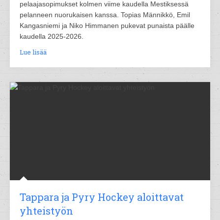
pelaajasopimukset kolmen viime kaudella Mestiksessä
pelanneen nuorukaisen kanssa. Topias Männikkö, Emil
Kangasniemi ja Niko Himmanen pukevat punaista päälle
kaudella 2025-2026.
Lue lisää
Tappara ja Pyry Hockey aloittavat
yhteistyön