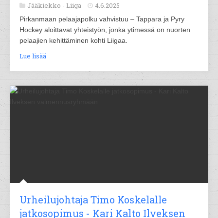
Jääkiekko -
Liiga
4.6.2025
Pirkanmaan pelaajapolku vahvistuu – Tappara ja Pyry
Hockey aloittavat yhteistyön, jonka ytimessä on nuorten
pelaajien kehittäminen kohti Liigaa.
Lue lisää
Urheilujohtaja Timo Koskelalle
jatkosopimus - Kari Kalto Ilveksen