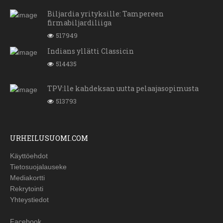
Biljardia yrityksille: Tampereen
firmabiljardiliiga
517949
Indians yllätti Classicin
514435
TPV:lle kahdeksan uutta pelaajasopimusta
513793
URHEILUSUOMI.COM
Käyttöehdot
Tietosuojalauseke
Mediakortti
Rekrytointi
Yhteystiedot
Facebook