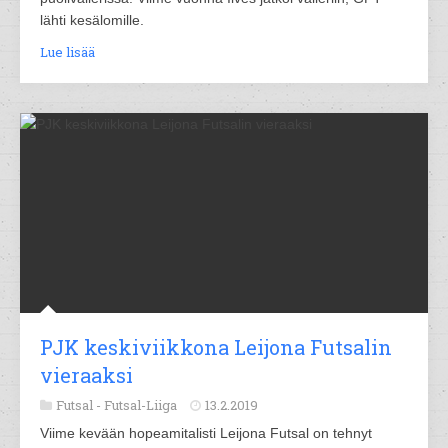
lähti kesälomille.
Lue lisää
PJK keskiviikkona Leijona Futsalin
vieraaksi
Futsal -
Futsal-Liiga
13.2.2019
Viime kevään hopeamitalisti Leijona Futsal on tehnyt