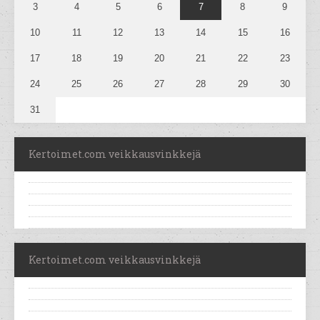
3
4
5
6
7
8
9
10
11
12
13
14
15
16
17
18
19
20
21
22
23
24
25
26
27
28
29
30
31
Kertoimet.com veikkausvinkkejä
Kertoimet.com veikkausvinkkejä