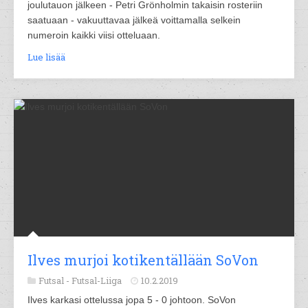
joulutauon jälkeen - Petri Grönholmin takaisin rosteriin
saatuaan - vakuuttavaa jälkeä voittamalla selkein
numeroin kaikki viisi otteluaan.
Lue lisää
Ilves murjoi kotikentällään SoVon
Futsal -
Futsal-Liiga
10.2.2019
Ilves karkasi ottelussa jopa 5 - 0 johtoon. SoVon