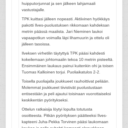
huipputorjunnat ja sen jälkeen lahjamaali
vastustajalle.
TPK kuittasi jälleen nopeasti. Aktiivinen hyökkäys
pakotti Ilves-puolustuksen rikkomaan kahdeksan
metrin päässä maalista. Jari Nieminen laukoi
vapaapotkun voimalla läpi lihamuurin ja ottelu oli
jälleen tasoissa.
Ilveksen virhetilin täytyttyä TPK pääsi kahdesti
kokeilemaan johtomaalin tekoa 10 metrin pisteeltä.
Ensimmäinen laukaus painui kuitenkin ohi ja toisen
Tuomas Kallioinen torjui. Puoliaikatulos 2-2.
Toisella puoliajalla joukkueet rauhoittivat peliään.
Molemmat joukkueet tiivistivät puolustustaan
entisestään ja peli ajautui toisinaan vuorottaiseksi
keskikentän pyöritykseksi.
Ottelun ratkaisija löytyi lopulta totutusta
osoitteesta. Pitkän pyörityksen päätteeksi Ilves-
kapteeni Juha-Pekka Torvinen pääsi laukomaan