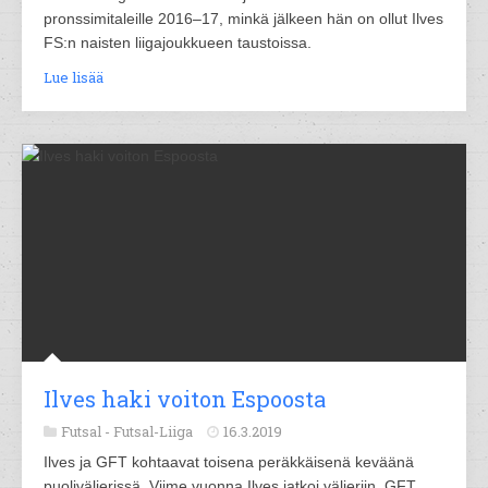
pronssimitaleille 2016–17, minkä jälkeen hän on ollut Ilves
FS:n naisten liigajoukkueen taustoissa.
Lue lisää
Ilves haki voiton Espoosta
Futsal -
Futsal-Liiga
16.3.2019
Ilves ja GFT kohtaavat toisena peräkkäisenä keväänä
puolivälierissä. Viime vuonna Ilves jatkoi välieriin, GFT