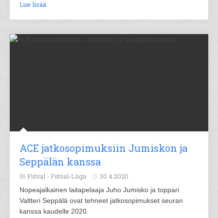
Lue lisää
ACE jatkosopimuksiin Jumiskon ja
Seppälän kanssa
Futsal -
Futsal-Liiga
30.4.2020
Nopeajalkainen laitapelaaja Juho Jumisko ja toppari
Valtteri Seppälä ovat tehneet jatkosopimukset seuran
kanssa kaudelle 2020.