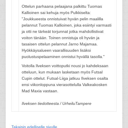
Ottelun parhaana pelaajana palkittu Tuomas
Kallioinen sai kehuja myös Pulkkiselta:
"Joukkueesta onnistuivat hyvän pelin maalilla
pelannut Tuomas Kallioinen, joka esiintyi varmasti
ja otti ne tärkeät torjunnat jotka mahdollistivat
voiton tänään. Toinen onnistuja oli hyvän ja
tasaisen ottelun pelannut Jarno Majamaa.
Hyökkäysalueen vaarallisuuden lisäksi
puolustuspelaaminen onnistui hyvällä tasolla."
Voitolla Ilveksen voittoputki nousi jo kahdeksaan
otteluun, kun mukaan lasketaan myös Futsal
Cupin ottelut. Futsal-Liiga jatkuu Ilveksen osalta
ensi viikonloppuna vierasottelulla Valkeakosken
Mad Maxia vastaan.
Ilveksen tiedotteesta / UrheiluTampere
Takaisin edelliselle sivulle