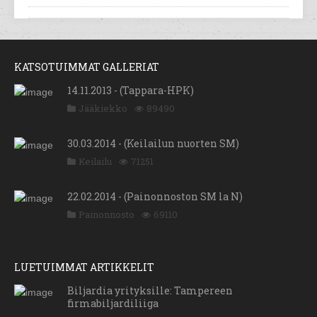
KATSOTUIMMAT GALLERIAT
14.11.2013 - (Tappara-HPK)
Jääkiekko
89490
30.03.2014 - (Keilailun nuorten SM)
Keilailu
71251
22.02.2014 - (Painonnoston SM la N)
Painonnosto
69110
LUETUIMMAT ARTIKKELIT
Biljardia yrityksille: Tampereen
firmabiljardiliiga