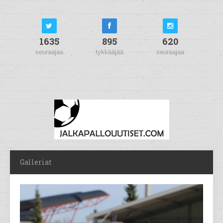
1635
895
620
seuraajaa
tykkääjää
seuraajaa
Galleriat