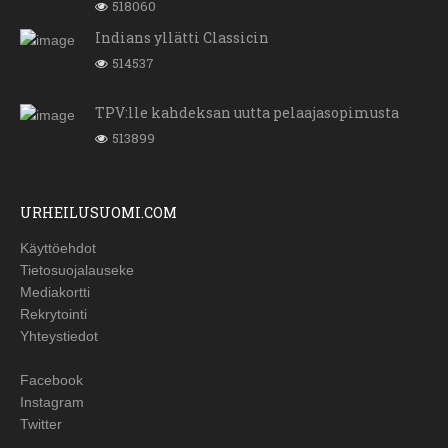
518060
Indians yllätti Classicin
514537
TPV:lle kahdeksan uutta pelaajasopimusta
513899
URHEILUSUOMI.COM
Käyttöehdot
Tietosuojalauseke
Mediakortti
Rekrytointi
Yhteystiedot
Facebook
Instagram
Twitter