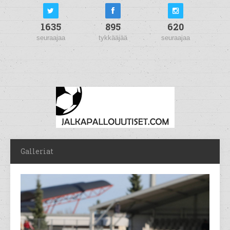
1635
895
620
seuraajaa
tykkääjää
seuraajaa
Galleriat