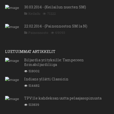
30.03.2014 - (Keilailun nuorten SM)
Keilailu
71222
22.02.2014 - (Painonnoston SM la N)
Painonnosto
69093
LUETUIMMAT ARTIKKELIT
Biljardia yrityksille: Tampereen
firmabiljardiliiga
518002
Indians yllätti Classicin
514482
TPV:lle kahdeksan uutta pelaajasopimusta
513839