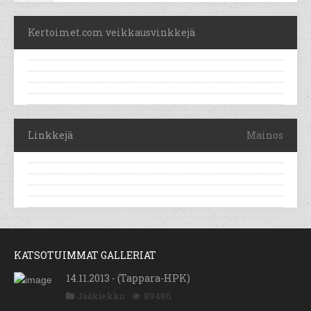
Kertoimet.com veikkausvinkkejä
Linkkejä
Mainos
KATSOTUIMMAT GALLERIAT
14.11.2013 - (Tappara-HPK)
Jääkiekko
89486