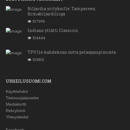
Biljardia yrityksille: Tampereen
firmabiljardiliiga
517956
Indians yllätti Classicin
514444
TPV:lle kahdeksan uutta pelaajasopimusta
513801
URHEILUSUOMI.COM
Käyttöehdot
Tietosuojalauseke
Mediakortti
Rekrytointi
Yhteystiedot
Facebook