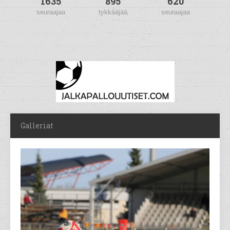
1635
895
620
seuraajaa
tykkääjää
seuraajaa
Galleriat