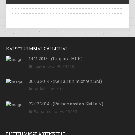
KATSOTUIMMAT GALLERIAT
14.11.2013 - (Tappara-HPK)
Jääkiekko
89458
30.03.2014 - (Keilailun nuorten SM)
Keilailu
71171
22.02.2014 - (Painonnoston SM la N)
Painonnosto
69035
LUETUIMMAT ARTIKKELIT