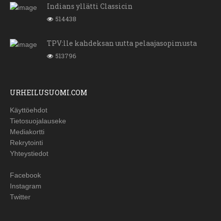
Indians yllätti Classicin
514438
TPV:lle kahdeksan uutta pelaajasopimusta
513796
URHEILUSUOMI.COM
Käyttöehdot
Tietosuojalauseke
Mediakortti
Rekrytointi
Yhteystiedot
Facebook
Instagram
Twitter