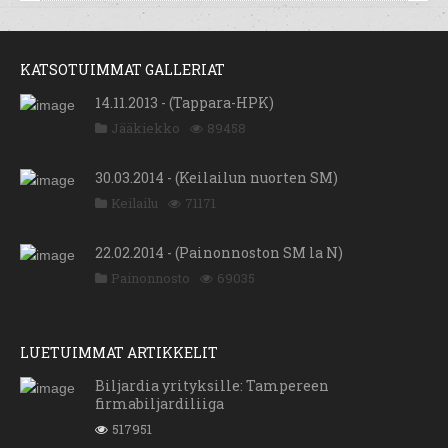
KATSOTUIMMAT GALLERIAT
14.11.2013 - (Tappara-HPK)
Jääkiekko
89458
30.03.2014 - (Keilailun nuorten SM)
Keilailu
71171
22.02.2014 - (Painonnoston SM la N)
Painonnosto
69035
LUETUIMMAT ARTIKKELIT
Biljardia yrityksille: Tampereen
firmabiljardiliiga
517951