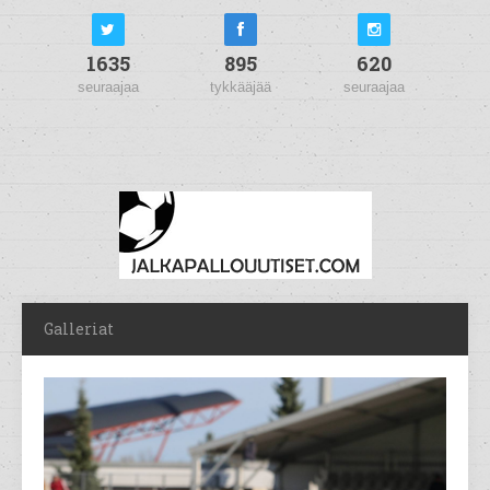
1635
895
620
seuraajaa
tykkääjää
seuraajaa
Galleriat