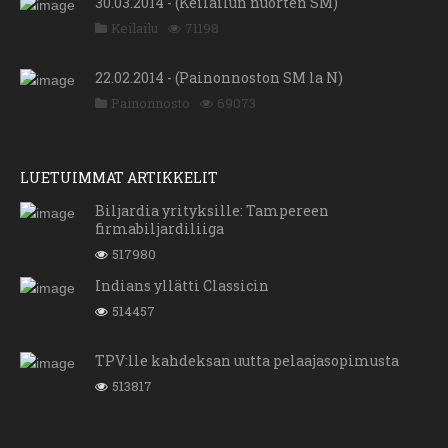
30.03.2014 - (Keilailun nuorten SM)
Keilailu
71198
22.02.2014 - (Painonnoston SM la N)
Painonnosto
69073
LUETUIMMAT ARTIKKELIT
Biljardia yrityksille: Tampereen
firmabiljardiliiga
517980
Indians yllätti Classicin
514457
TPV:lle kahdeksan uutta pelaajasopimusta
513817