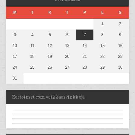
M
T
K
T
P
L
S
1
2
3
4
5
6
7
8
9
10
11
12
13
14
15
16
17
18
19
20
21
22
23
24
25
26
27
28
29
30
31
Kertoimet.com veikkausvinkkejä