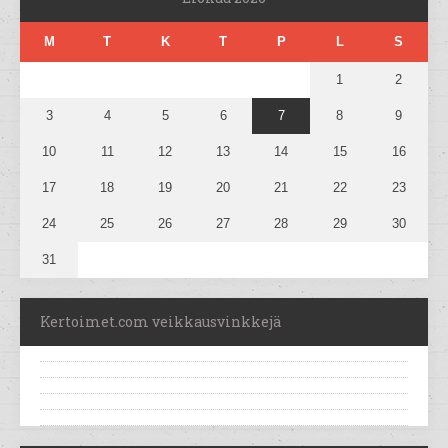
M
T
K
T
P
L
S
1
2
3
4
5
6
7
8
9
10
11
12
13
14
15
16
17
18
19
20
21
22
23
24
25
26
27
28
29
30
31
Kertoimet.com veikkausvinkkejä