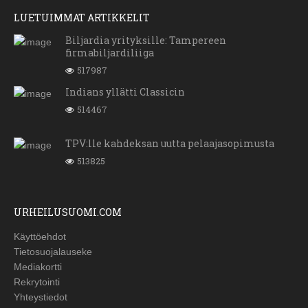
LUETUIMMAT ARTIKKELIT
Biljardia yrityksille: Tampereen
firmabiljardiliiga
517987
Indians yllätti Classicin
514467
TPV:lle kahdeksan uutta pelaajasopimusta
513825
URHEILUSUOMI.COM
Käyttöehdot
Tietosuojalauseke
Mediakortti
Rekrytointi
Yhteystiedot