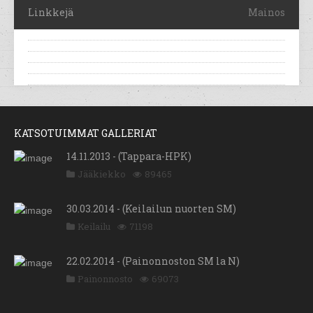
Linkkejä
Mainos
KATSOTUIMMAT GALLERIAT
14.11.2013 - (Tappara-HPK)
Jääkiekko
89465
30.03.2014 - (Keilailun nuorten SM)
Keilailu
71198
22.02.2014 - (Painonnoston SM la N)
Painonnosto
69073