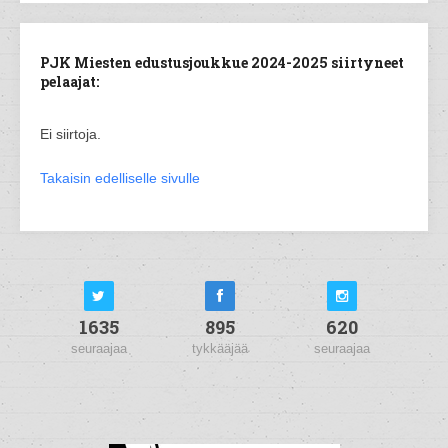
PJK Miesten edustusjoukkue 2024-2025 siirtyneet
pelaajat:
Ei siirtoja.
Takaisin edelliselle sivulle
1635
895
620
seuraajaa
tykkääjää
seuraajaa