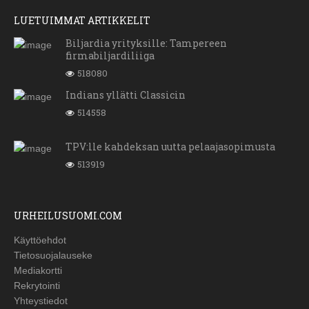
LUETUIMMAT ARTIKKELIT
Biljardia yrityksille: Tampereen
firmabiljardiliiga
518080
Indians yllätti Classicin
514558
TPV:lle kahdeksan uutta pelaajasopimusta
513919
URHEILUSUOMI.COM
Käyttöehdot
Tietosuojalauseke
Mediakortti
Rekrytointi
Yhteystiedot