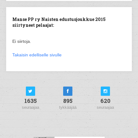
Manse PP ry Naisten edustusjoukkue 2015
siirtyneet pelaajat:
Ei siirtoja.
Takaisin edelliselle sivulle
1635
895
620
seuraajaa
tykkääjää
seuraajaa