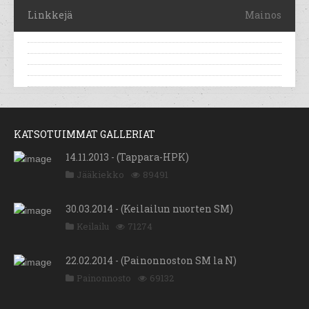
Linkkejä
Mainos
KATSOTUIMMAT GALLERIAT
14.11.2013 - (Tappara-HPK)
Jääkiekko
89491
30.03.2014 - (Keilailun nuorten SM)
Keilailu
71274
22.02.2014 - (Painonnoston SM la N)
Painonnosto
69132