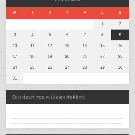
M
T
K
T
P
L
S
1
2
3
4
5
6
7
8
9
10
11
12
13
14
15
16
17
18
19
20
21
22
23
24
25
26
27
28
29
30
31
Kertoimet.com veikkausvinkkejä