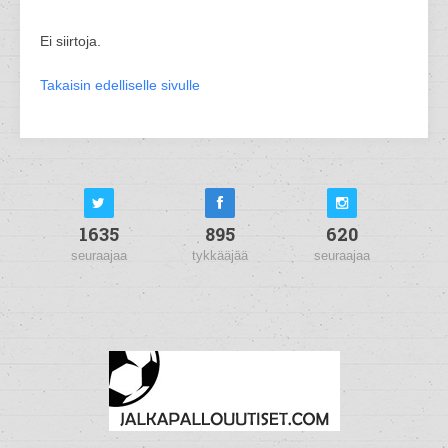
Ei siirtoja.
Takaisin edelliselle sivulle
1635
895
620
seuraajaa
tykkääjää
seuraajaa