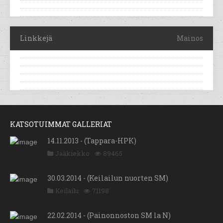
Linkkejä
Mainos
KATSOTUIMMAT GALLERIAT
14.11.2013 - (Tappara-HPK)
Jääkiekko
89465
30.03.2014 - (Keilailun nuorten SM)
Keilailu
71198
22.02.2014 - (Painonnoston SM la N)