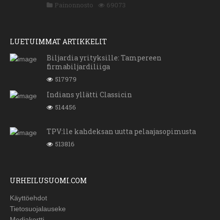
Painonnosto
69073
LUETUIMMAT ARTIKKELIT
Biljardia yrityksille: Tampereen
firmabiljardiliiga
517979
Indians yllätti Classicin
514456
TPV:lle kahdeksan uutta pelaajasopimusta
513816
URHEILUSUOMI.COM
Käyttöehdot
Tietosuojalauseke
Mediakortti