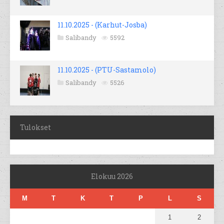
11.10.2025 - (Karhut-Josba)
Salibandy
5592
11.10.2025 - (PTU-Sastamolo)
Salibandy
5526
Tulokset
Elokuu 2026
M
T
K
T
P
L
S
1
2