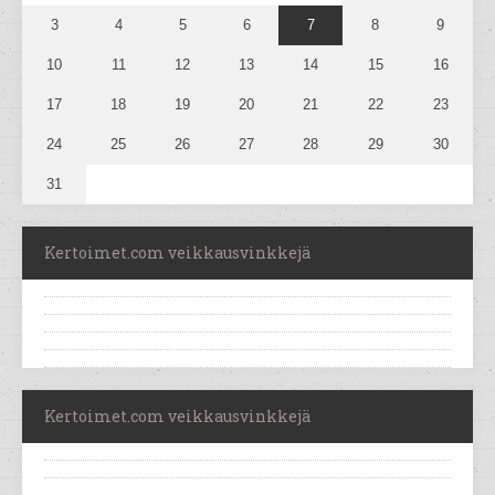
3
4
5
6
7
8
9
10
11
12
13
14
15
16
17
18
19
20
21
22
23
24
25
26
27
28
29
30
31
Kertoimet.com veikkausvinkkejä
Kertoimet.com veikkausvinkkejä