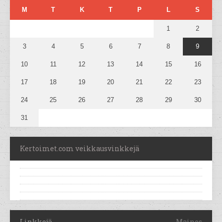
M
T
K
T
P
L
S
1
2
3
4
5
6
7
8
9
10
11
12
13
14
15
16
17
18
19
20
21
22
23
24
25
26
27
28
29
30
31
Kertoimet.com veikkausvinkkejä
Linkkejä
Mainos