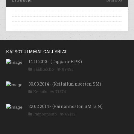
KATSOTUIMMAT GALLERIAT
14.11.2013 - (Tappara-HPK)
Jääkiekko
89491
30.03.2014 - (Keilailun nuorten SM)
Keilailu
71274
22.02.2014 - (Painonnoston SM la N)
Painonnosto
69132