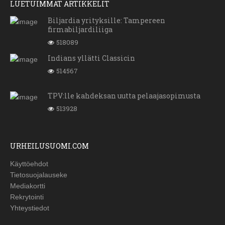
LUETUIMMAT ARTIKKELIT
Biljardia yrityksille: Tampereen
firmabiljardiliiga
518089
Indians yllätti Classicin
514567
TPV:lle kahdeksan uutta pelaajasopimusta
513928
URHEILUSUOMI.COM
Käyttöehdot
Tietosuojalauseke
Mediakortti
Rekrytointi
Yhteystiedot