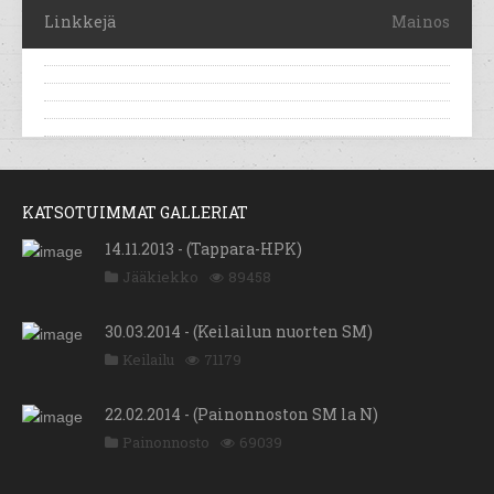
Linkkejä
Mainos
KATSOTUIMMAT GALLERIAT
14.11.2013 - (Tappara-HPK)
Jääkiekko
89458
30.03.2014 - (Keilailun nuorten SM)
Keilailu
71179
22.02.2014 - (Painonnoston SM la N)
Painonnosto
69039