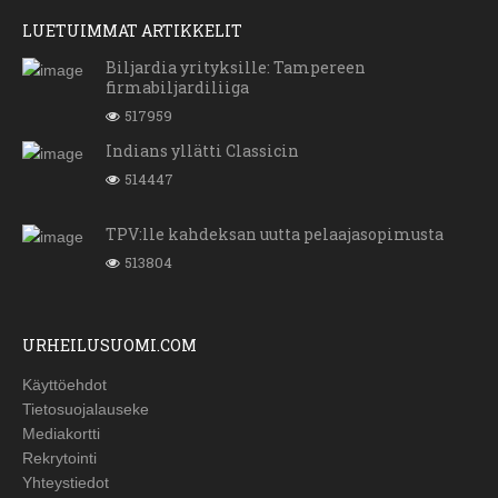
LUETUIMMAT ARTIKKELIT
Biljardia yrityksille: Tampereen
firmabiljardiliiga
517959
Indians yllätti Classicin
514447
TPV:lle kahdeksan uutta pelaajasopimusta
513804
URHEILUSUOMI.COM
Käyttöehdot
Tietosuojalauseke
Mediakortti
Rekrytointi
Yhteystiedot