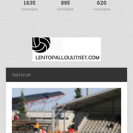
1635
895
620
seuraajaa
tykkääjää
seuraajaa
Galleriat