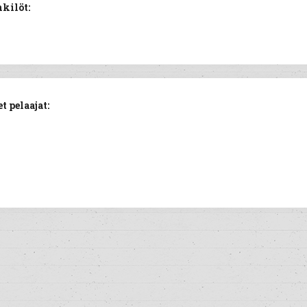
kilöt:
 pelaajat: