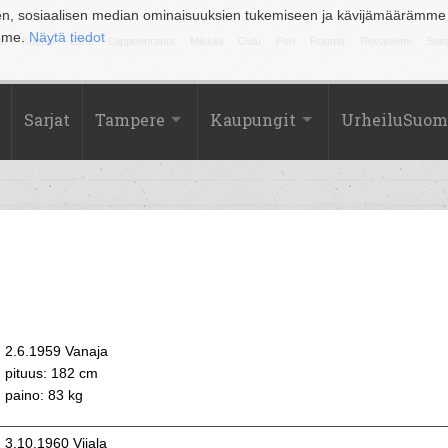
en, sosiaalisen median ominaisuuksien tukemiseen ja kävijämäärämme
amme.
Näytä tiedot
la
Kuopio
Lahti
Lappeenranta
Mikkeli
Oulu
Pori
Rauma
Rovaniemi
Sein
Sarjat
Tampere
Kaupungit
UrheiluSuom
2.6.1959 Vanaja
pituus: 182 cm
paino: 83 kg
3.10.1960 Viiala