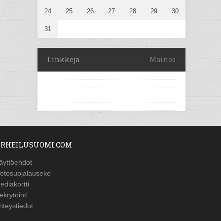
24
25
26
27
28
29
30
31
Linkkejä
Mainos
RHEILUSUOMI.COM
äyttöehdot
ietosuojalauseke
ediakortti
ekrytointi
hteystiedot