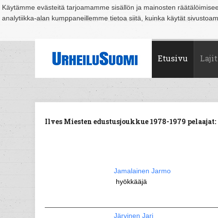
Käytämme evästeitä tarjoamamme sisällön ja mainosten räätälöimise
analytiikka-alan kumppaneillemme tietoa siitä, kuinka käytät sivusto
Suomi
Espoo
Helsinki
Hämeenlinna
Joensuu
Jyväskylä
Kouvo
Etusivu
Lajit
Ilves Miesten edustusjoukkue 1978-1979 pelaajat:
Jamalainen Jarmo
hyökkääjä
Järvinen Jari