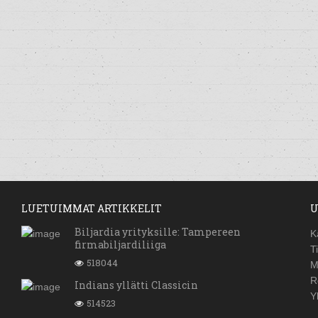
LUETUIMMAT ARTIKKELIT
U
Biljardia yrityksille: Tampereen
K
firmabiljardiliiga
T
518044
M
R
Indians yllätti Classicin
Y
514523