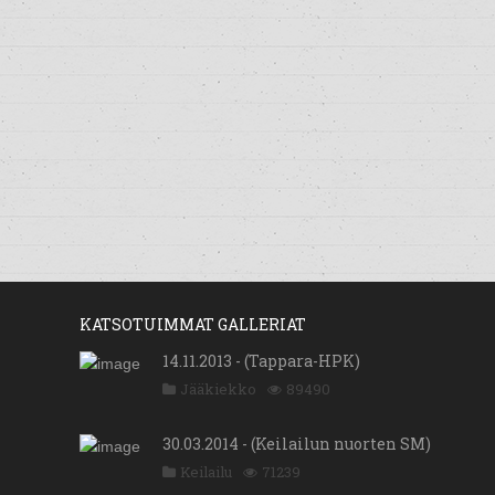
KATSOTUIMMAT GALLERIAT
14.11.2013 - (Tappara-HPK)
Jääkiekko
89490
30.03.2014 - (Keilailun nuorten SM)
Keilailu
71239