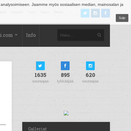
 analysoimiseen. Jaamme myös sosiaalisen median, mainosalan ja
äjoki
Tampere
Turku
Vaasa
Vantaa
Sulje
i.com
Info
1635
895
620
seuraajaa
tykkääjää
seuraajaa
Galleriat