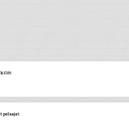
kilöt:
 pelaajat: