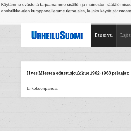
Käytämme evästeitä tarjoamamme sisällön ja mainosten räätälöimise
analytiikka-alan kumppaneillemme tietoa siitä, kuinka käytät sivusto
Suomi
Espoo
Helsinki
Hämeenlinna
Joensuu
Jyväskylä
Kouvo
Etusivu
Lajit
Ilves Miesten edustusjoukkue 1962-1963 pelaajat:
Ei kokoonpanoa.