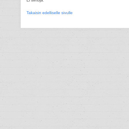
Ei siirtoja.
Takaisin edelliselle sivulle