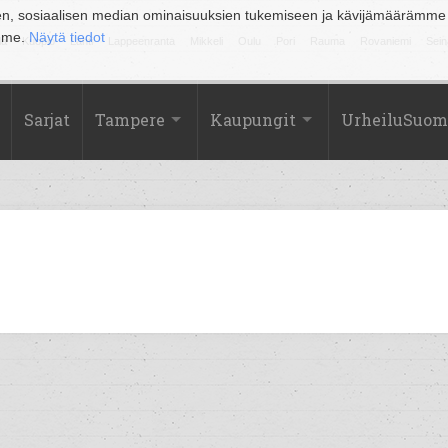
en, sosiaalisen median ominaisuuksien tukemiseen ja kävijämäärämme
amme.
Näytä tiedot
la
Kuopio
Lahti
Lappeenranta
Mikkeli
Oulu
Pori
Rauma
Rovaniemi
Sein
Sarjat
Tampere
Kaupungit
UrheiluSuom