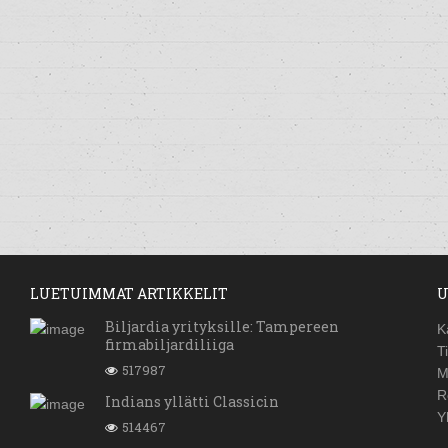
LUETUIMMAT ARTIKKELIT
U
Biljardia yrityksille: Tampereen
K
firmabiljardiliiga
T
517987
M
R
Indians yllätti Classicin
Y
514467