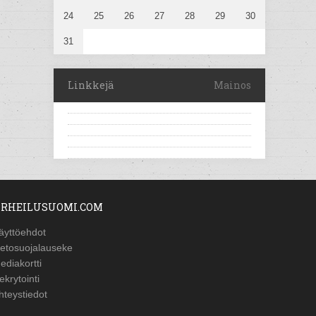
24
25
26
27
28
29
30
31
Linkkejä
Mainos
RHEILUSUOMI.COM
äyttöehdot
ietosuojalauseke
ediakortti
ekrytointi
hteystiedot