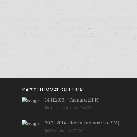
KATSOTUIMMAT GALLERIAT
14.11.2013 - (Tappara-HPK)
Jääkiekko
89476
30.03.2014 - (Keilailun nuorten SM)
Keilailu
71209