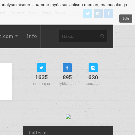
 analysoimiseen. Jaamme myös sosiaalisen median, mainosalan ja
äjoki
Tampere
Turku
Vaasa
Vantaa
Sulje
i.com
Info
1635
895
620
seuraajaa
tykkääjää
seuraajaa
Galleriat