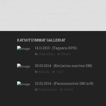
KATSOTUIMMAT GALLERIAT
14.11.2013 - (Tappara-HPK)
Jääkiekko
89486
30.03.2014 - (Keilailun nuorten SM)
Keilailu
71217
22.02.2014 - (Painonnoston SM la N)
Painonnosto
69092