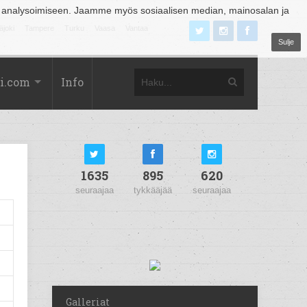
 analysoimiseen. Jaamme myös sosiaalisen median, mainosalan ja
äjoki
Tampere
Turku
Vaasa
Vantaa
Sulje
i.com
Info
1635
895
620
seuraajaa
tykkääjää
seuraajaa
Galleriat