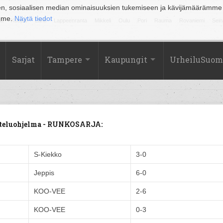
en, sosiaalisen median ominaisuuksien tukemiseen ja kävijämäärämme
amme.
Näytä tiedot
la
Kuopio
Lahti
Lappeenranta
Mikkeli
Oulu
Pori
Rauma
Rovaniemi
Sein
Sarjat
Tampere
Kaupungit
UrheiluSuom
tteluohjelma - RUNKOSARJA:
S-Kiekko
3-0
Jeppis
6-0
KOO-VEE
2-6
KOO-VEE
0-3