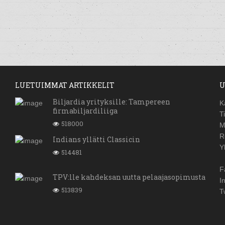
LUETUIMMAT ARTIKKELIT
U
Biljardia yrityksille: Tampereen
K
firmabiljardiliiga
T
518000
M
R
Indians yllätti Classicin
Y
514481
F
TPV:lle kahdeksan uutta pelaajasopimusta
I
513839
T