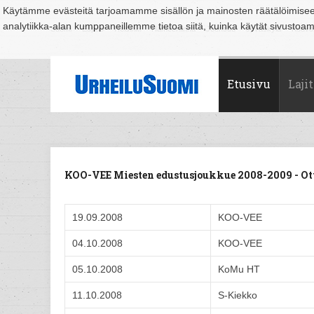
Käytämme evästeitä tarjoamamme sisällön ja mainosten räätälöimise
analytiikka-alan kumppaneillemme tietoa siitä, kuinka käytät sivusto
Suomi
Espoo
Helsinki
Hämeenlinna
Joensuu
Jyväskylä
Kouvo
Etusivu
Lajit
KOO-VEE Miesten edustusjoukkue 2008-2009 - O
19.09.2008
KOO-VEE
04.10.2008
KOO-VEE
05.10.2008
KoMu HT
11.10.2008
S-Kiekko