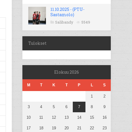
11.10.2025 - (PTU-
Sastamolo)
Salibandy
5549
Tulokset
Elokuu 2026
M
T
K
T
P
L
S
1
2
3
4
5
6
7
8
9
10
11
12
13
14
15
16
17
18
19
20
21
22
23