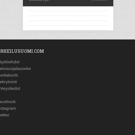
RHEILUSUOMI.COM
äyttöehdot
ietosuojalauseke
ediakortti
ekrytointi
hteystiedot
acebook
nstagram
witter