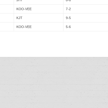
JHT
8-6
KOO-VEE
7-2
KJT
9-5
KOO-VEE
5-6