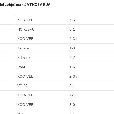
tteluohjelma - JATKOSARJA:
KOO-VEE
7-5
HC KeskiU
5-1
KOO-VEE
4-3 ja
Ketterä
1-3
K-Laser
2-7
RoKi
1-6
KOO-VEE
2-3 vl.
VG-62
5-1
KOO-VEE
2-1
KOO-VEE
3-0