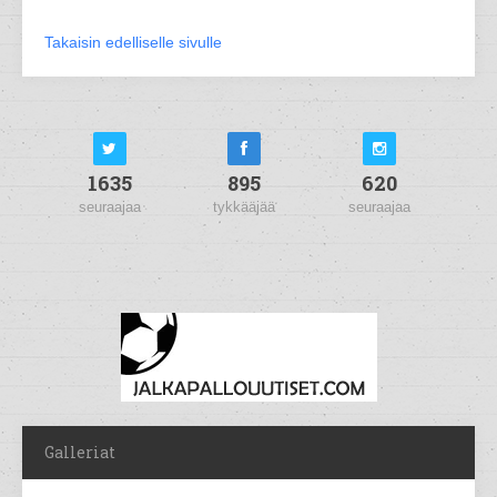
Takaisin edelliselle sivulle
1635
895
620
seuraajaa
tykkääjää
seuraajaa
Galleriat