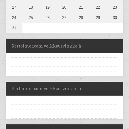
17
18
19
20
21
22
23
24
25
26
27
28
29
30
31
Kertoimet.com veikkausvinkkejä
Kertoimet.com veikkausvinkkejä