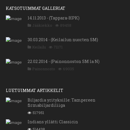
KATSOTUIMMAT GALLERIAT
14.11.2013 - (Tappara-HPK)
Jääkiekko
89458
30.03.2014 - (Keilailun nuorten SM)
Keilailu
71171
22.02.2014 - (Painonnoston SM la N)
Painonnosto
69035
LUETUIMMAT ARTIKKELIT
Biljardia yrityksille: Tampereen
firmabiljardiliiga
517951
Indians yllätti Classicin
514438