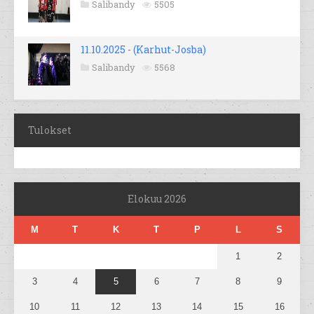
Salibandy
5505
11.10.2025 - (Karhut-Josba)
Salibandy
5568
Tulokset
Elokuu 2026
M
T
K
T
P
L
S
1
2
3
4
5
6
7
8
9
10
11
12
13
14
15
16