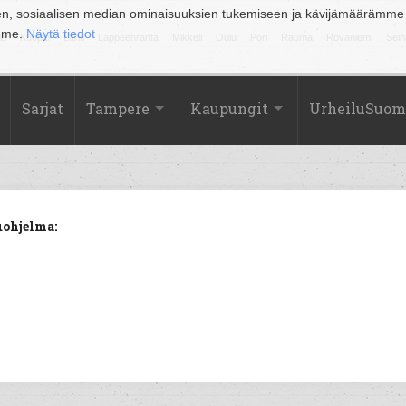
en, sosiaalisen median ominaisuuksien tukemiseen ja kävijämäärämme
amme.
Näytä tiedot
la
Kuopio
Lahti
Lappeenranta
Mikkeli
Oulu
Pori
Rauma
Rovaniemi
Sein
Sarjat
Tampere
Kaupungit
UrheiluSuom
uohjelma: