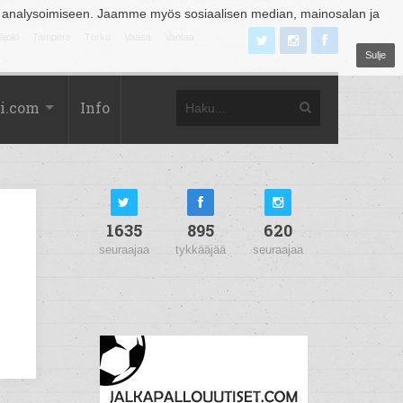
 analysoimiseen. Jaamme myös sosiaalisen median, mainosalan ja
äjoki
Tampere
Turku
Vaasa
Vantaa
Sulje
i.com
Info
1635
895
620
seuraajaa
tykkääjää
seuraajaa