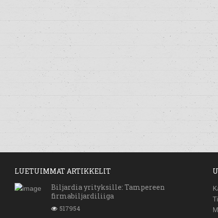
LUETUIMMAT ARTIKKELIT
U
Biljardia yrityksille: Tampereen
K
firmabiljardiliiga
T
517954
M