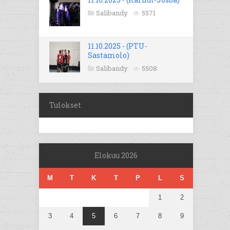
Salibandy
5571
11.10.2025 - (PTU-
Sastamolo)
Salibandy
5508
Tulokset
Elokuu 2026
M
T
K
T
P
L
S
1
2
3
4
5
6
7
8
9