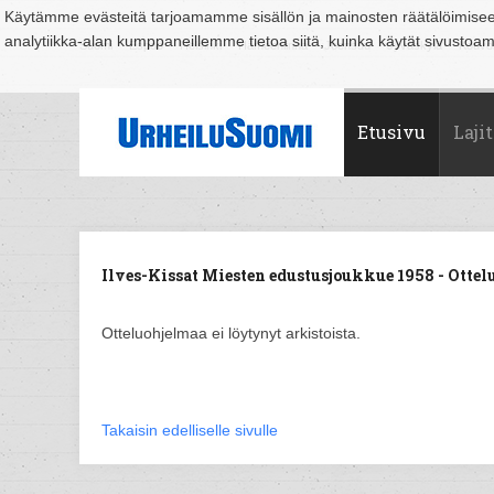
Käytämme evästeitä tarjoamamme sisällön ja mainosten räätälöimise
analytiikka-alan kumppaneillemme tietoa siitä, kuinka käytät sivusto
Suomi
Espoo
Helsinki
Hämeenlinna
Joensuu
Jyväskylä
Kouvo
Etusivu
Lajit
Ilves-Kissat Miesten edustusjoukkue 1958 - Ottel
Otteluohjelmaa ei löytynyt arkistoista.
Takaisin edelliselle sivulle