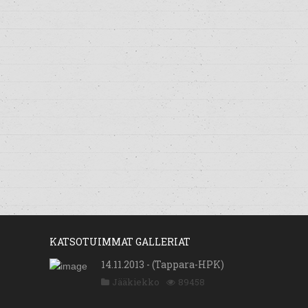
KATSOTUIMMAT GALLERIAT
14.11.2013 - (Tappara-HPK)
Jääkiekko
89458