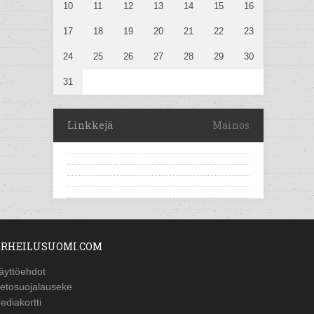
10
11
12
13
14
15
16
17
18
19
20
21
22
23
24
25
26
27
28
29
30
31
Linkkejä
Mainos
RHEILUSUOMI.COM
äyttöehdot
ietosuojalauseke
ediakortti