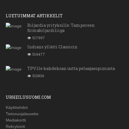
LUETUIMMAT ARTIKKELIT
Biljardia yrityksille: Tampereen
firmabiljardiliiga
517997
Indians yllätti Classicin
514477
TPV:lle kahdeksan uutta pelaajasopimusta
513836
URHEILUSUOMI.COM
Käyttöehdot
Tietosuojalauseke
Mediakortti
Rekrytointi