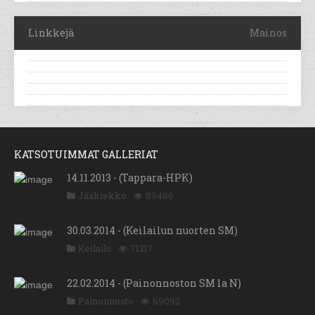
Linkkejä
Mainos
KATSOTUIMMAT GALLERIAT
14.11.2013 - (Tappara-HPK)
Jääkiekko
89486
30.03.2014 - (Keilailun nuorten SM)
Keilailu
71217
22.02.2014 - (Painonnoston SM la N)
Painonnosto
69092