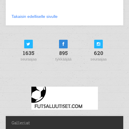
Takaisin edelliselle sivulle
1635
895
620
seuraajaa
tykkääjää
seuraajaa
Galleriat