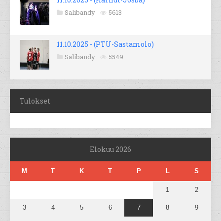
Salibandy
5613
11.10.2025 - (PTU-Sastamolo)
Salibandy
5549
Tulokset
Elokuu 2026
M
T
K
T
P
L
S
1
2
3
4
5
6
7
8
9