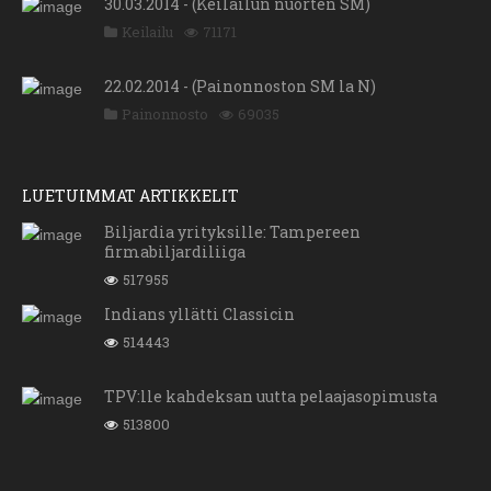
30.03.2014 - (Keilailun nuorten SM)
Keilailu
71171
22.02.2014 - (Painonnoston SM la N)
Painonnosto
69035
LUETUIMMAT ARTIKKELIT
Biljardia yrityksille: Tampereen
firmabiljardiliiga
517955
Indians yllätti Classicin
514443
TPV:lle kahdeksan uutta pelaajasopimusta
513800