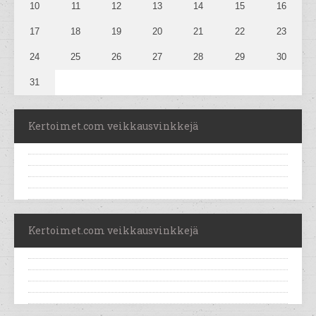
10
11
12
13
14
15
16
17
18
19
20
21
22
23
24
25
26
27
28
29
30
31
Kertoimet.com veikkausvinkkejä
Kertoimet.com veikkausvinkkejä