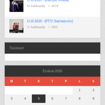
Salibandy
5575
11.10.2025 - (PTU-Sastamolo)
Salibandy
5513
Tulokset
Elokuu 2026
M
T
K
T
P
L
S
1
2
3
4
5
6
7
8
9