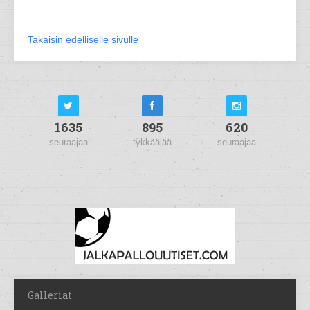
Takaisin edelliselle sivulle
1635
895
620
seuraajaa
tykkääjää
seuraajaa
Galleriat