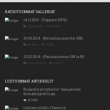
KATSOTUIMMAT GALLERIAT
14.11.2013 - (Tappara-HPK)
Jääkiekko
89465
30.03.2014 - (Keilailun nuorten SM)
Keilailu
71198
22.02.2014 - (Painonnoston SM la N)
Painonnosto
69073
LUETUIMMAT ARTIKKELIT
Biljardia yrityksille: Tampereen
firmabiljardiliiga
517987
Indians yllätti Classicin