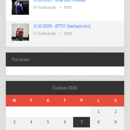
Salibandy
5597
11.10.2025 - (PTU-Sastamolo)
Salibandy
5535
Tulokset
Elokuu 2026
M
T
K
T
P
L
S
1
2
3
4
5
6
7
8
9