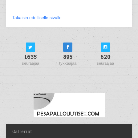
Takaisin edelliselle sivulle
1635
895
620
seuraajaa
tykkääjää
seuraajaa
Galleriat