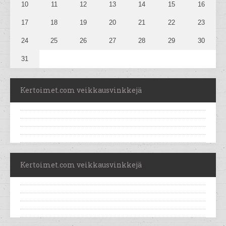
10
11
12
13
14
15
16
17
18
19
20
21
22
23
24
25
26
27
28
29
30
31
Kertoimet.com veikkausvinkkejä
Kertoimet.com veikkausvinkkejä