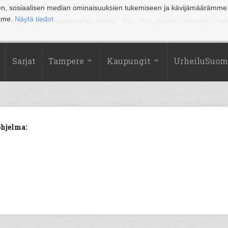
en, sosiaalisen median ominaisuuksien tukemiseen ja kävijämäärämme
amme.
Näytä tiedot
la
Kuopio
Lahti
Lappeenranta
Mikkeli
Oulu
Pori
Rauma
Rovaniemi
Sein
Sarjat
Tampere
Kaupungit
UrheiluSuom
ohjelma: