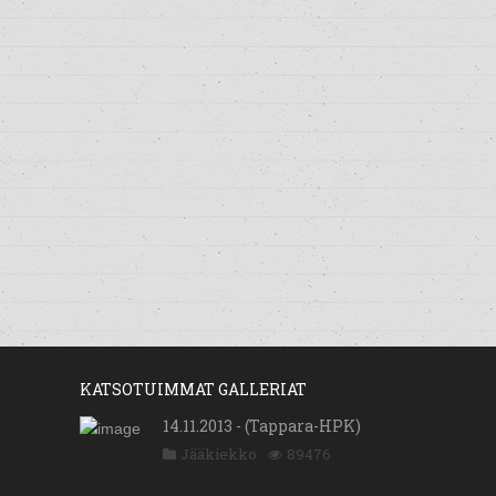
KATSOTUIMMAT GALLERIAT
14.11.2013 - (Tappara-HPK)
Jääkiekko
89476