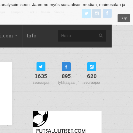
 analysoimiseen. Jaamme myös sosiaalisen median, mainosalan ja
äjoki
Tampere
Turku
Vaasa
Vantaa
Sulje
i.com
Info
1635
895
620
seuraajaa
tykkääjää
seuraajaa