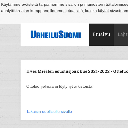
Käytämme evästeitä tarjoamamme sisällön ja mainosten räätälöimise
analytiikka-alan kumppaneillemme tietoa siitä, kuinka käytät sivusto
Suomi
Espoo
Helsinki
Hämeenlinna
Joensuu
Jyväskylä
Kouvo
Etusivu
Lajit
Ilves Miesten edustusjoukkue 2021-2022 - Ottelu
Otteluohjelmaa ei löytynyt arkistoista.
Takaisin edelliselle sivulle