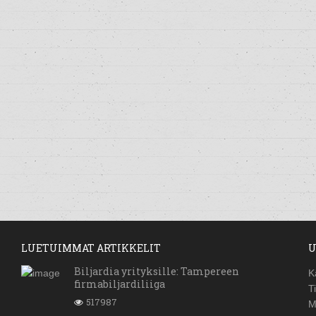
LUETUIMMAT ARTIKKELIT
U
Biljardia yrityksille: Tampereen
K
firmabiljardiliiga
T
517987
M