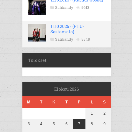
Salibandy
5613
11.10.2025 - (PTU-
Sastamolo)
Salibandy
5549
Tulokset
Elokuu 2026
M
T
K
T
P
L
S
1
2
3
4
5
6
7
8
9