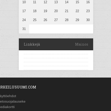
10
11
12
13
14
15
16
17
18
19
20
21
22
23
24
25
26
27
28
29
30
31
Linkkejä
Mainos
RHEILUSUOMI.COM
äyttöehdot
ietosuojalauseke
ediakortti