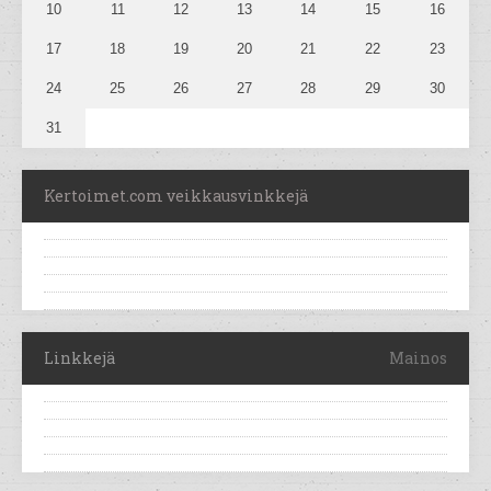
10
11
12
13
14
15
16
17
18
19
20
21
22
23
24
25
26
27
28
29
30
31
Kertoimet.com veikkausvinkkejä
Linkkejä
Mainos