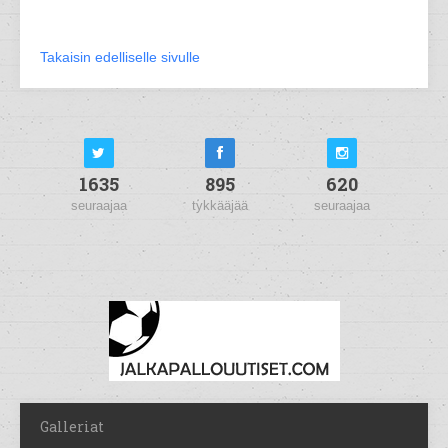
Takaisin edelliselle sivulle
1635
895
620
seuraajaa
tykkääjää
seuraajaa
Galleriat