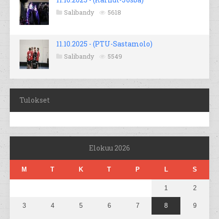
Salibandy
5618
11.10.2025 - (PTU-Sastamolo)
Salibandy
5549
Tulokset
Elokuu 2026
M
T
K
T
P
L
S
1
2
3
4
5
6
7
8
9