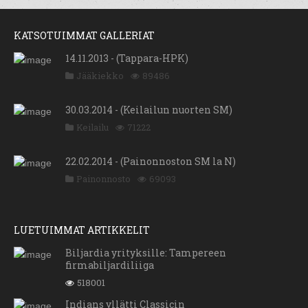
KATSOTUIMMAT GALLERIAT
14.11.2013 - (Tappara-HPK)
Jääkiekko
89486
30.03.2014 - (Keilailun nuorten SM)
Keilailu
71222
22.02.2014 - (Painonnoston SM la N)
Painonnosto
69093
LUETUIMMAT ARTIKKELIT
Biljardia yrityksille: Tampereen
firmabiljardiliiga
518001
Indians yllätti Classicin