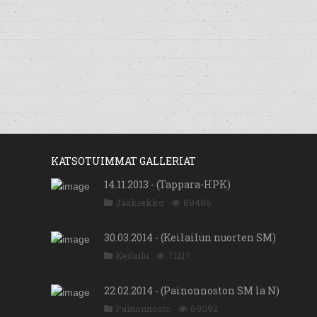
KATSOTUIMMAT GALLERIAT
14.11.2013 - (Tappara-HPK)
Jääkiekko
89486
30.03.2014 - (Keilailun nuorten SM)
Keilailu
71217
22.02.2014 - (Painonnoston SM la N)
Painonnosto
69092