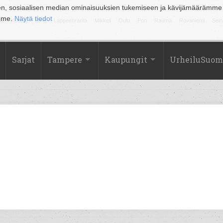
en, sosiaalisen median ominaisuuksien tukemiseen ja kävijämäärämme
amme.
Näytä tiedot
la
Kuopio
Lahti
Lappeenranta
Mikkeli
Oulu
Pori
Rauma
Rovaniemi
Sein
Sarjat
Tampere
Kaupungit
UrheiluSuom