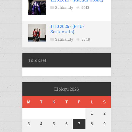
Salibandy
5613
11.10.2025 - (PTU-
Sastamolo)
Salibandy
5549
Tulokset
Elokuu 2026
M
T
K
T
P
L
S
1
2
3
4
5
6
7
8
9