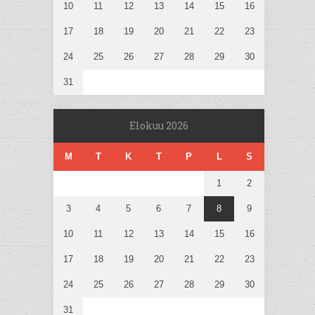
10
11
12
13
14
15
16
17
18
19
20
21
22
23
24
25
26
27
28
29
30
31
Elokuu 2026
M
T
K
T
P
L
S
1
2
3
4
5
6
7
8
9
10
11
12
13
14
15
16
17
18
19
20
21
22
23
24
25
26
27
28
29
30
31