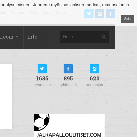
 analysoimiseen. Jaamme myös sosiaalisen median, mainosalan ja
äjoki
Tampere
Turku
Vaasa
Vantaa
Sulje
i.com
Info
1635
895
620
seuraajaa
tykkääjää
seuraajaa