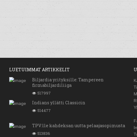
LUETUIMMAT ARTIKKELIT
U
Biljardia yrityksille: Tampereen
K
firmabiljardiliiga
T
517997
M
R
Indians yllätti Classicin
Y
514477
F
TPV:lle kahdeksan uutta pelaajasopimusta
I
513836
T