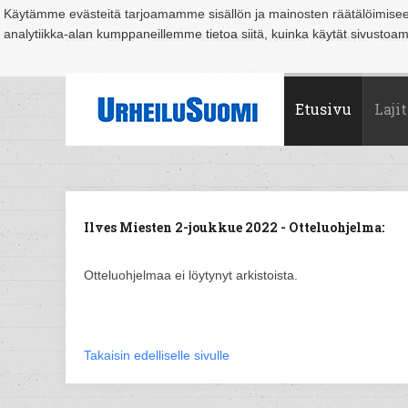
Käytämme evästeitä tarjoamamme sisällön ja mainosten räätälöimise
analytiikka-alan kumppaneillemme tietoa siitä, kuinka käytät sivusto
Suomi
Espoo
Helsinki
Hämeenlinna
Joensuu
Jyväskylä
Kouvo
Etusivu
Lajit
Ilves Miesten 2-joukkue 2022 - Otteluohjelma:
Otteluohjelmaa ei löytynyt arkistoista.
Takaisin edelliselle sivulle