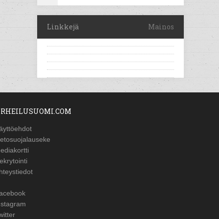
Linkkejä
Mainos
RHEILUSUOMI.COM
äyttöehdot
ietosuojalauseke
ediakortti
ekrytointi
hteystiedot
acebook
nstagram
witter