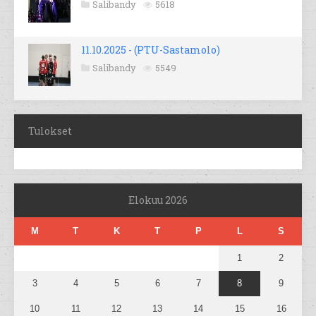
Salibandy
5618
11.10.2025 - (PTU-Sastamolo)
Salibandy
5549
Tulokset
Elokuu 2026
M
T
K
T
P
L
S
1
2
3
4
5
6
7
8
9
10
11
12
13
14
15
16