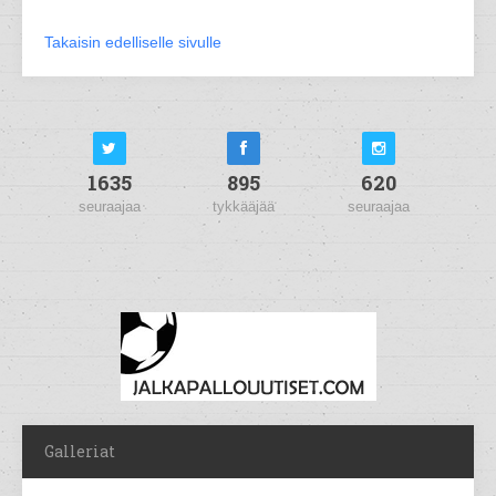
Takaisin edelliselle sivulle
1635
895
620
seuraajaa
tykkääjää
seuraajaa
Galleriat