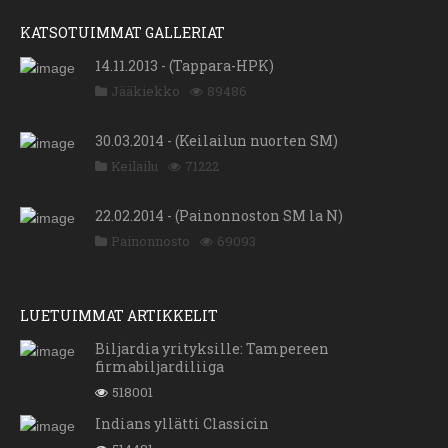
KATSOTUIMMAT GALLERIAT
14.11.2013 - (Tappara-HPK)
Jääkiekko
89486
30.03.2014 - (Keilailun nuorten SM)
Keilailu
71222
22.02.2014 - (Painonnoston SM la N)
Painonnosto
69093
LUETUIMMAT ARTIKKELIT
Biljardia yrityksille: Tampereen
firmabiljardiliiga
518001
Indians yllätti Classicin