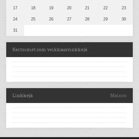
17
18
19
20
21
22
23
24
25
26
27
28
29
30
31
Kertoimet.com veikkausvinkkejä
Linkkejä
Mainos