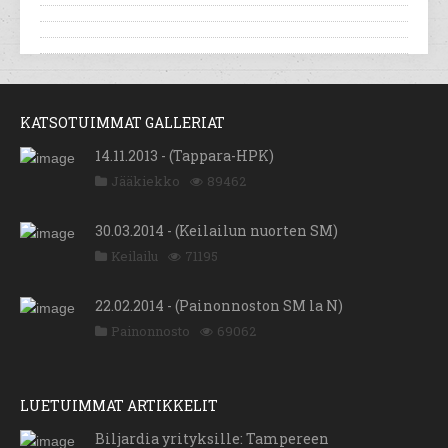
KATSOTUIMMAT GALLERIAT
14.11.2013 - (Tappara-HPK)
Jääkiekko
89462
30.03.2014 - (Keilailun nuorten SM)
Keilailu
71195
22.02.2014 - (Painonnoston SM la N)
Painonnosto
69062
LUETUIMMAT ARTIKKELIT
Biljardia yrityksille: Tampereen