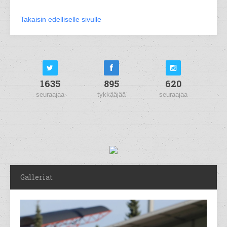
Takaisin edelliselle sivulle
1635
895
620
seuraajaa
tykkääjää
seuraajaa
Galleriat