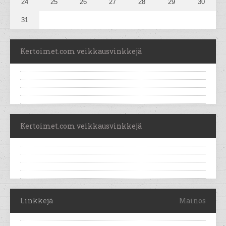
24
25
26
27
28
29
30
31
Kertoimet.com veikkausvinkkejä
Kertoimet.com veikkausvinkkejä
Linkkejä
Mainos