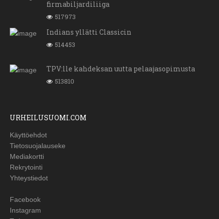
firmabiljardiliiga
517973
Indians yllätti Classicin
514453
TPV:lle kahdeksan uutta pelaajasopimusta
513810
URHEILUSUOMI.COM
Käyttöehdot
Tietosuojalauseke
Mediakortti
Rekrytointi
Yhteystiedot
Facebook
Instagram