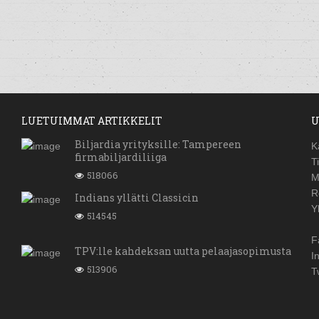
LUETUIMMAT ARTIKKELIT
U
Biljardia yrityksille: Tampereen
K
firmabiljardiliiga
T
518066
M
R
Indians yllätti Classicin
Y
514545
F
TPV:lle kahdeksan uutta pelaajasopimusta
I
513906
T