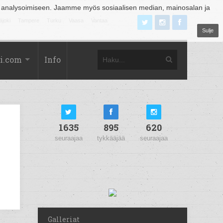
 analysoimiseen. Jaamme myös sosiaalisen median, mainosalan ja
äjoki
Tampere
Turku
Vaasa
Vantaa
Sulje
i.com
Info
1635
895
620
seuraajaa
tykkääjää
seuraajaa
Galleriat