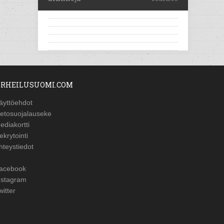
RHEILUSUOMI.COM
äyttöehdot
ietosuojalauseke
ediakortti
ekrytointi
hteystiedot
acebook
nstagram
witter