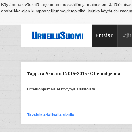
Käytämme evästeitä tarjoamamme sisällön ja mainosten räätälöimise
analytiikka-alan kumppaneillemme tietoa siitä, kuinka käytät sivusto
Suomi
Espoo
Helsinki
Hämeenlinna
Joensuu
Jyväskylä
Kouvo
Etusivu
Lajit
Tappara A-nuoret 2015-2016 - Otteluohjelma:
Otteluohjelmaa ei löytynyt arkistoista.
Takaisin edelliselle sivulle