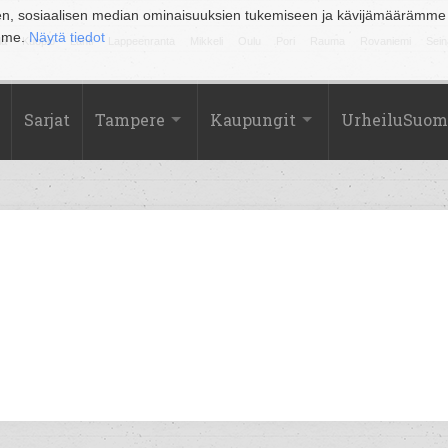
en, sosiaalisen median ominaisuuksien tukemiseen ja kävijämäärämme
amme.
Näytä tiedot
la
Kuopio
Lahti
Lappeenranta
Mikkeli
Oulu
Pori
Rauma
Rovaniemi
Sein
Sarjat
Tampere
Kaupungit
UrheiluSuom