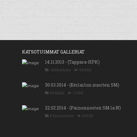
KATSOTUIMMAT GALLERIAT
14.11.2013 - (Tappara-HPK)
Jääkiekko
89490
30.03.2014 - (Keilailun nuorten SM)
Keilailu
71266
22.02.2014 - (Painonnoston SM la N)
Painonnosto
69128