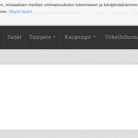
en, sosiaalisen median ominaisuuksien tukemiseen ja kävijämäärämme
amme.
Näytä tiedot
la
Kuopio
Lahti
Lappeenranta
Mikkeli
Oulu
Pori
Rauma
Rovaniemi
Sein
Sarjat
Tampere
Kaupungit
UrheiluSuom