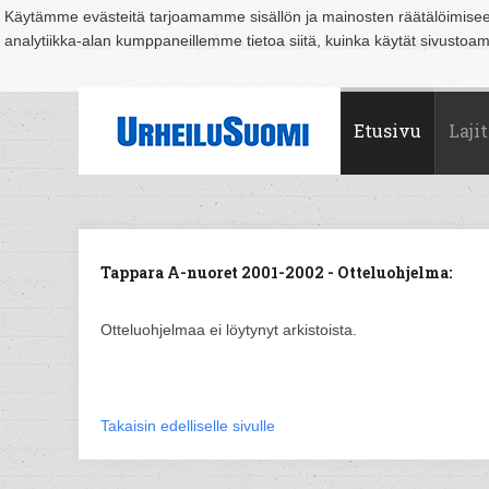
Käytämme evästeitä tarjoamamme sisällön ja mainosten räätälöimise
analytiikka-alan kumppaneillemme tietoa siitä, kuinka käytät sivusto
Suomi
Espoo
Helsinki
Hämeenlinna
Joensuu
Jyväskylä
Kouvo
Etusivu
Lajit
Tappara A-nuoret 2001-2002 - Otteluohjelma:
Otteluohjelmaa ei löytynyt arkistoista.
Takaisin edelliselle sivulle