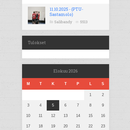
11.10.2025 - (PTU-
Sastamolo)
Salibandy
5513
Tulokset
Elokuu 2026
M
T
K
T
P
L
S
1
2
3
4
5
6
7
8
9
10
11
12
13
14
15
16
17
18
19
20
21
22
23