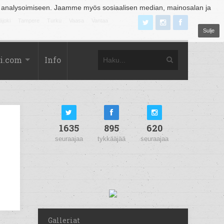
 analysoimiseen. Jaamme myös sosiaalisen median, mainosalan ja
äjoki
Tampere
Turku
Vaasa
Vantaa
Sulje
i.com
Info
1635
895
620
seuraajaa
tykkääjää
seuraajaa
Galleriat