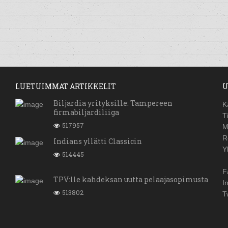
LUETUIMMAT ARTIKKELIT
U
Biljardia yrityksille: Tampereen
K
firmabiljardiliiga
T
517957
M
R
Indians yllätti Classicin
Y
514445
F
TPV:lle kahdeksan uutta pelaajasopimusta
I
513802
T