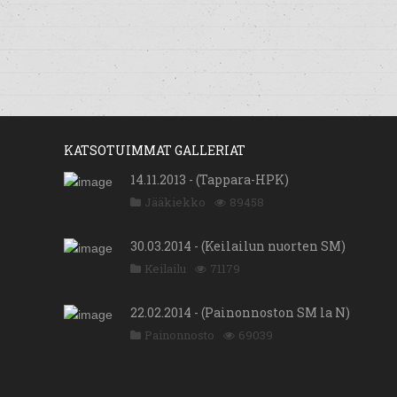
KATSOTUIMMAT GALLERIAT
14.11.2013 - (Tappara-HPK)
Jääkiekko
89458
30.03.2014 - (Keilailun nuorten SM)
Keilailu
71179
22.02.2014 - (Painonnoston SM la N)
Painonnosto
69039