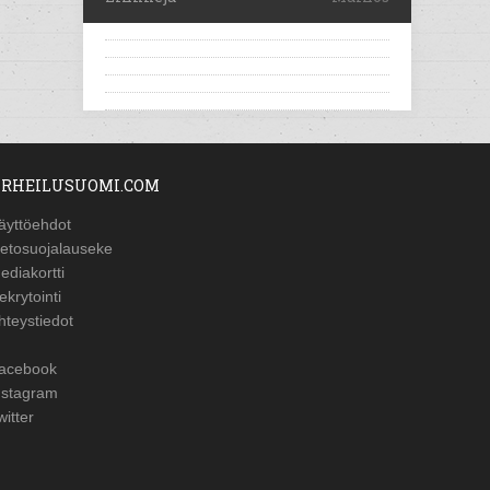
RHEILUSUOMI.COM
äyttöehdot
ietosuojalauseke
ediakortti
ekrytointi
hteystiedot
acebook
nstagram
witter