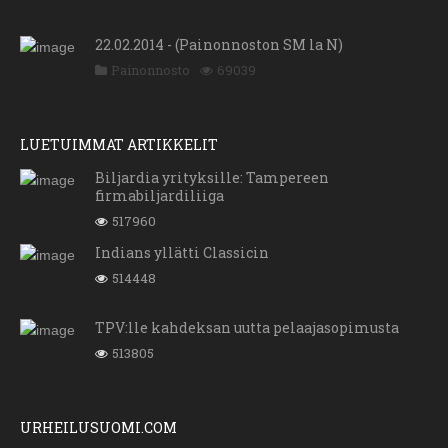
22.02.2014 - (Painonnoston SM la N)
Painonnosto
69039
LUETUIMMAT ARTIKKELIT
Biljardia yrityksille: Tampereen
firmabiljardiliiga
517960
Indians yllätti Classicin
514448
TPV:lle kahdeksan uutta pelaajasopimusta
513805
URHEILUSUOMI.COM