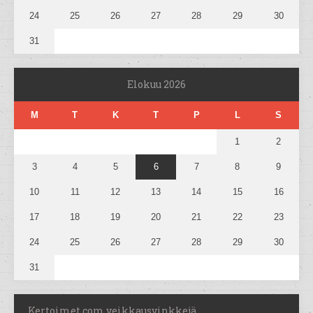
24
25
26
27
28
29
30
31
Elokuu 2026
M
T
K
T
P
L
S
1
2
3
4
5
6
7
8
9
10
11
12
13
14
15
16
17
18
19
20
21
22
23
24
25
26
27
28
29
30
31
Kertoimet.com veikkausvinkkejä