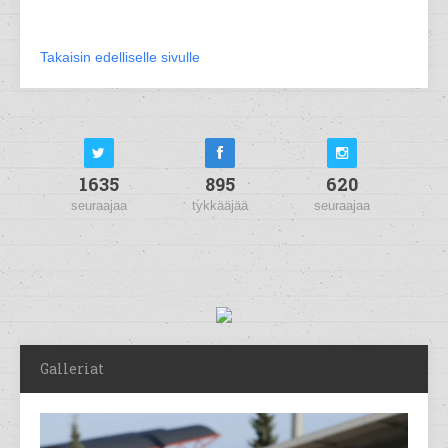
Takaisin edelliselle sivulle
1635
895
620
seuraajaa
tykkääjää
seuraajaa
Galleriat