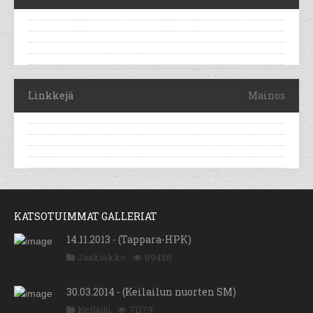
Linkkejä
Mainos
KATSOTUIMMAT GALLERIAT
14.11.2013 - (Tappara-HPK)
Jääkiekko
89458
30.03.2014 - (Keilailun nuorten SM)
Keilailu
71179