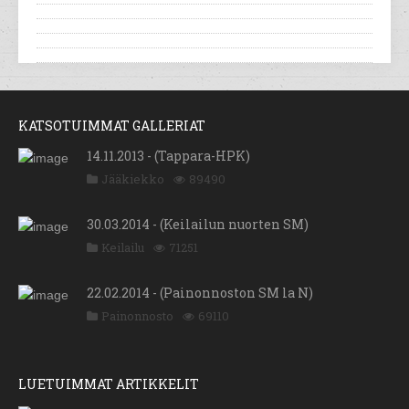
KATSOTUIMMAT GALLERIAT
14.11.2013 - (Tappara-HPK)
Jääkiekko
89490
30.03.2014 - (Keilailun nuorten SM)
Keilailu
71251
22.02.2014 - (Painonnoston SM la N)
Painonnosto
69110
LUETUIMMAT ARTIKKELIT