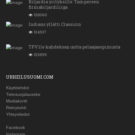
Biljardia yrityksille: Tampereen
firmabiljardiliiga
518060
Indians yllätti Classicin
514537
TPV:lle kahdeksan uutta pelaajasopimusta
513899
URHEILUSUOMI.COM
Käyttöehdot
Tietosuojalauseke
Mediakortti
Rekrytointi
Yhteystiedot
Facebook
Instagram