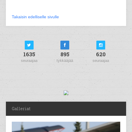
Takaisin edelliselle sivulle
1635
895
620
seuraajaa
tykkääjää
seuraajaa
Galleriat