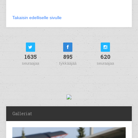
Takaisin edelliselle sivulle
1635
895
620
seuraajaa
tykkääjää
seuraajaa
Galleriat