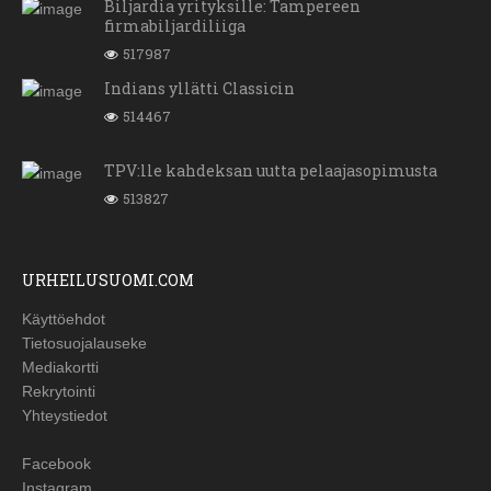
Biljardia yrityksille: Tampereen
firmabiljardiliiga
517987
Indians yllätti Classicin
514467
TPV:lle kahdeksan uutta pelaajasopimusta
513827
URHEILUSUOMI.COM
Käyttöehdot
Tietosuojalauseke
Mediakortti
Rekrytointi
Yhteystiedot
Facebook
Instagram