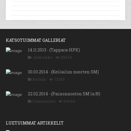
KATSOTUIMMAT GALLERIAT
14.11.2013 - (Tappara-HPK)
Jääkiekko
89476
30.03.2014 - (Keilailun nuorten SM)
Keilailu
71209
22.02.2014 - (Painonnoston SM la N)
Painonnosto
69084
LUETUIMMAT ARTIKKELIT