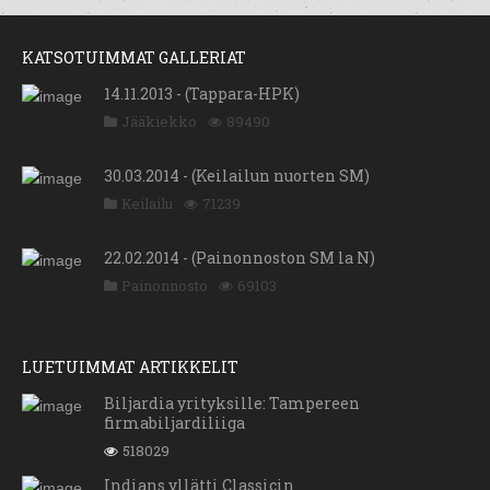
KATSOTUIMMAT GALLERIAT
14.11.2013 - (Tappara-HPK)
Jääkiekko
89490
30.03.2014 - (Keilailun nuorten SM)
Keilailu
71239
22.02.2014 - (Painonnoston SM la N)
Painonnosto
69103
LUETUIMMAT ARTIKKELIT
Biljardia yrityksille: Tampereen
firmabiljardiliiga
518029
Indians yllätti Classicin