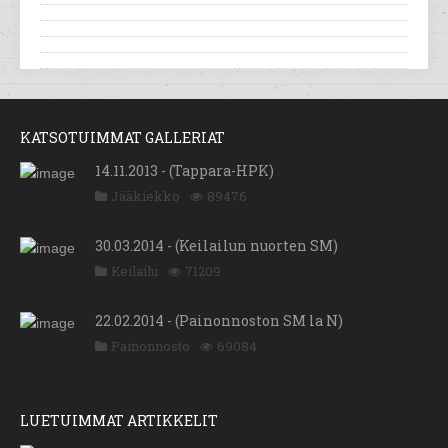
KATSOTUIMMAT GALLERIAT
14.11.2013 - (Tappara-HPK)
Jääkiekko
89476
30.03.2014 - (Keilailun nuorten SM)
Keilailu
71209
22.02.2014 - (Painonnoston SM la N)
Painonnosto
69084
LUETUIMMAT ARTIKKELIT