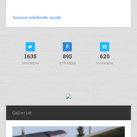
Takaisin edelliselle sivulle
1635
895
620
seuraajaa
tykkääjää
seuraajaa
Galleriat