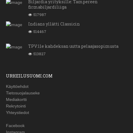
Biljardia yrityksille: Tampereen
firmabiljardiliiga
517987
Indians yllätti Classicin
514467
TPV:lle kahdeksan uutta pelaajasopimusta
513827
URHEILUSUOMI.COM
Käyttöehdot
Tietosuojalauseke
Mediakortti
Rekrytointi
Yhteystiedot
Facebook
Instagram